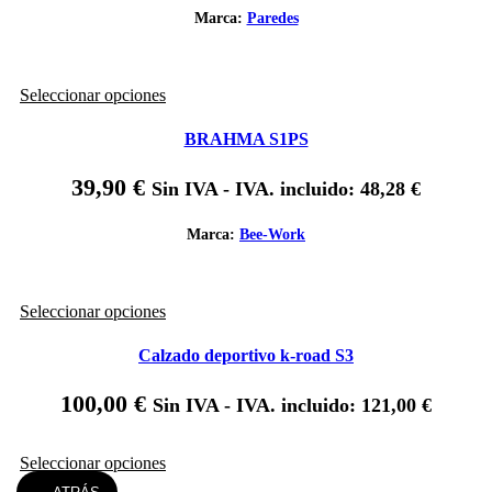
se
Marca:
Paredes
pueden
elegir
en
Este
Seleccionar opciones
la
producto
página
tiene
de
BRAHMA S1PS
múltiples
producto
variantes.
39,90
€
Sin IVA - IVA. incluido:
48,28
€
Las
opciones
se
Marca:
Bee-Work
pueden
elegir
en
Este
Seleccionar opciones
la
producto
página
tiene
de
Calzado deportivo k-road S3
múltiples
producto
variantes.
100,00
€
Sin IVA - IVA. incluido:
121,00
€
Las
opciones
se
Este
Seleccionar opciones
pueden
producto
elegir