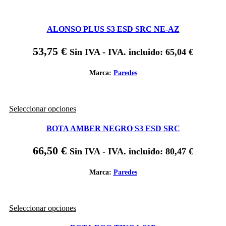
ALONSO PLUS S3 ESD SRC NE-AZ
53,75
€
Sin IVA - IVA. incluido:
65,04
€
Marca:
Paredes
Este
Seleccionar opciones
producto
tiene
BOTA AMBER NEGRO S3 ESD SRC
múltiples
variantes.
66,50
€
Sin IVA - IVA. incluido:
80,47
€
Las
opciones
se
Marca:
Paredes
pueden
elegir
en
Este
Seleccionar opciones
la
producto
página
tiene