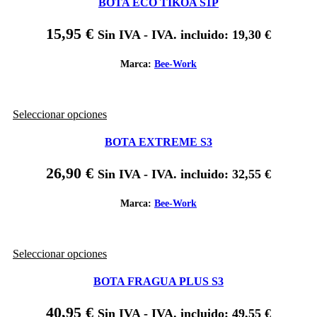
de
BOTA ECO TIKOA S1P
múltiples
producto
variantes.
15,95
€
Sin IVA - IVA. incluido:
19,30
€
Las
opciones
se
Marca:
Bee-Work
pueden
elegir
en
Este
Seleccionar opciones
la
producto
página
tiene
de
BOTA EXTREME S3
múltiples
producto
variantes.
26,90
€
Sin IVA - IVA. incluido:
32,55
€
Las
opciones
se
Marca:
Bee-Work
pueden
elegir
en
Este
Seleccionar opciones
la
producto
página
tiene
de
BOTA FRAGUA PLUS S3
múltiples
producto
variantes.
40,95
€
Sin IVA - IVA. incluido:
49,55
€
Las