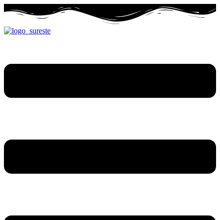
Ir
al
contenido