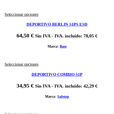
pueden
elegir
en
Este
Seleccionar opciones
la
producto
página
tiene
de
DEPORTIVO BERLIN S1PS ESD
múltiples
producto
variantes.
64,50
€
Sin IVA - IVA. incluido:
78,05
€
Las
opciones
se
Marca:
Base
pueden
elegir
en
Este
Seleccionar opciones
la
producto
página
tiene
de
DEPORTIVO COMBIO S1P
múltiples
producto
variantes.
34,95
€
Sin IVA - IVA. incluido:
42,29
€
Las
opciones
se
Marca:
Safetop
pueden
elegir
en