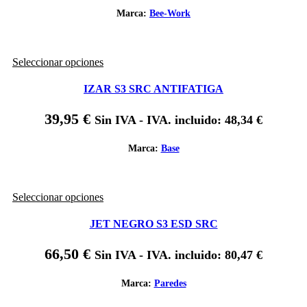
opciones
se
Marca:
Bee-Work
pueden
elegir
en
Este
Seleccionar opciones
la
producto
página
tiene
de
IZAR S3 SRC ANTIFATIGA
múltiples
producto
variantes.
39,95
€
Sin IVA - IVA. incluido:
48,34
€
Las
opciones
se
Marca:
Base
pueden
elegir
en
Este
Seleccionar opciones
la
producto
página
tiene
de
JET NEGRO S3 ESD SRC
múltiples
producto
variantes.
66,50
€
Sin IVA - IVA. incluido:
80,47
€
Las
opciones
se
Marca:
Paredes
pueden