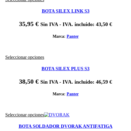
producto
página
tiene
de
BOTA SILEX LINK S3
múltiples
producto
variantes.
35,95
€
Sin IVA - IVA. incluido:
43,50
€
Las
opciones
se
Marca:
Panter
pueden
elegir
en
Este
Seleccionar opciones
la
producto
página
tiene
de
BOTA SILEX PLUS S3
múltiples
producto
variantes.
38,50
€
Sin IVA - IVA. incluido:
46,59
€
Las
opciones
se
Marca:
Panter
pueden
elegir
en
Este
Seleccionar opciones
la
producto
página
tiene
de
BOTA SOLDADOR DVORAK ANTIFATIGA
múltiples
producto