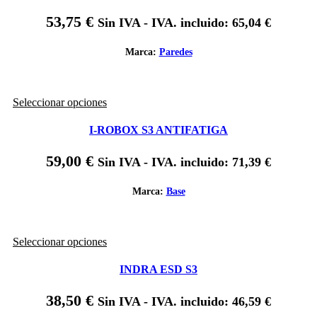
múltiples
producto
variantes.
53,75
€
Sin IVA - IVA. incluido:
65,04
€
Las
opciones
se
Marca:
Paredes
pueden
elegir
en
Este
Seleccionar opciones
la
producto
página
tiene
de
I-ROBOX S3 ANTIFATIGA
múltiples
producto
variantes.
59,00
€
Sin IVA - IVA. incluido:
71,39
€
Las
opciones
se
Marca:
Base
pueden
elegir
en
Este
Seleccionar opciones
la
producto
página
tiene
de
INDRA ESD S3
múltiples
producto
variantes.
38,50
€
Sin IVA - IVA. incluido:
46,59
€
Las