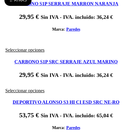
← ATRÁS
tiene
CARBONO S1P SERRAJE MARRON NARANJA
en
múltiples
la
variantes.
página
29,95
€
Sin IVA - IVA. incluido:
36,24
€
Las
de
opciones
producto
se
Marca:
Paredes
pueden
elegir
en
Este
Seleccionar opciones
la
producto
página
tiene
de
CARBONO S1P SRC SERRAJE AZUL MARINO
múltiples
producto
variantes.
29,95
€
Sin IVA - IVA. incluido:
36,24
€
Las
opciones
se
Este
Seleccionar opciones
pueden
producto
elegir
tiene
DEPORTIVO ALONSO S3 HI CI ESD SRC NE-RO
en
múltiples
la
variantes.
página
53,75
€
Sin IVA - IVA. incluido:
65,04
€
Las
de
opciones
producto
se
Marca:
Paredes