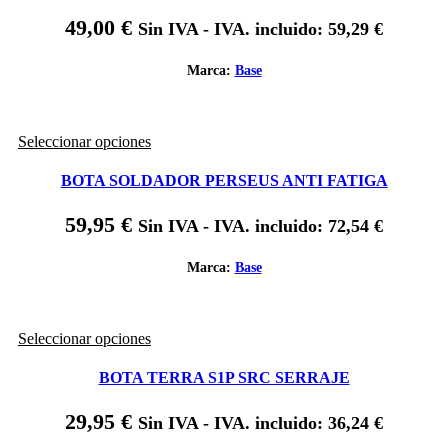
variantes.
49,00
€
Sin IVA - IVA. incluido:
59,29
€
Las
opciones
se
Marca:
Base
pueden
elegir
en
Este
Seleccionar opciones
la
producto
página
tiene
de
BOTA SOLDADOR PERSEUS ANTI FATIGA
múltiples
producto
variantes.
59,95
€
Sin IVA - IVA. incluido:
72,54
€
Las
opciones
se
Marca:
Base
pueden
elegir
en
Este
Seleccionar opciones
la
producto
página
tiene
de
BOTA TERRA S1P SRC SERRAJE
múltiples
producto
variantes.
29,95
€
Sin IVA - IVA. incluido:
36,24
€
Las
opciones