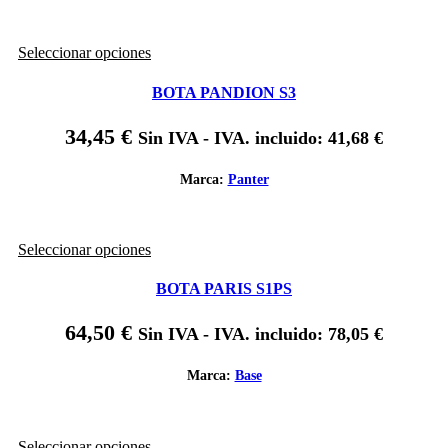
elegir
en
Este
Seleccionar opciones
la
producto
página
tiene
de
BOTA PANDION S3
múltiples
producto
variantes.
34,45
€
Sin IVA - IVA. incluido:
41,68
€
Las
opciones
se
Marca:
Panter
pueden
elegir
en
Este
Seleccionar opciones
la
producto
página
tiene
de
BOTA PARIS S1PS
múltiples
producto
variantes.
64,50
€
Sin IVA - IVA. incluido:
78,05
€
Las
opciones
se
Marca:
Base
pueden
elegir
en
Este
Seleccionar opciones
la