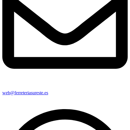
web@ferreteriasureste.es