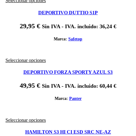
Este
Seleccionar opciones
la
producto
página
tiene
de
DEPORTIVO DUTTIO S1P
múltiples
producto
variantes.
29,95
€
Sin IVA - IVA. incluido:
36,24
€
Las
opciones
se
Marca:
Safetop
pueden
elegir
en
Este
Seleccionar opciones
la
producto
página
tiene
de
DEPORTIVO FORZA SPORTY AZUL S3
múltiples
producto
variantes.
49,95
€
Sin IVA - IVA. incluido:
60,44
€
Las
opciones
se
Marca:
Panter
pueden
elegir
en
Este
Seleccionar opciones
la
producto
página
tiene
de
HAMILTON S3 HI CI ESD SRC NE-AZ