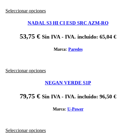
elegir
en
Este
Seleccionar opciones
la
producto
página
tiene
de
NADAL S3 HI CI ESD SRC AZM-RO
múltiples
producto
variantes.
53,75
€
Sin IVA - IVA. incluido:
65,04
€
Las
opciones
se
Marca:
Paredes
pueden
elegir
en
Este
Seleccionar opciones
la
producto
página
tiene
de
NEGAN VERDE S1P
múltiples
producto
variantes.
79,75
€
Sin IVA - IVA. incluido:
96,50
€
Las
opciones
se
Marca:
U-Power
pueden
elegir
en
Este
Seleccionar opciones
la
producto
página