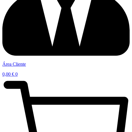
Área Cliente
0,00
€
0