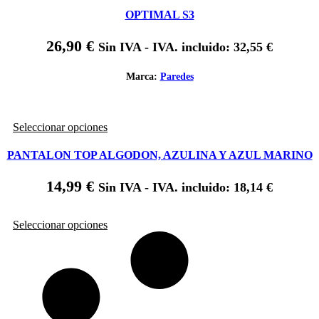
tiene
de
OPTIMAL S3
múltiples
producto
variantes.
26,90
€
Sin IVA - IVA. incluido:
32,55
€
Las
opciones
se
Marca:
Paredes
pueden
elegir
en
Este
Seleccionar opciones
la
producto
página
tiene
de
PANTALON TOP ALGODON, AZULINA Y AZUL MARINO
múltiples
producto
variantes.
14,99
€
Sin IVA - IVA. incluido:
18,14
€
Las
opciones
se
Este
Seleccionar opciones
pueden
producto
elegir
tiene
en
múltiples
la
variantes.
página
Las
de
opciones
producto
se