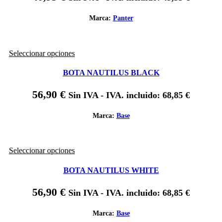
opciones
se
Marca:
Panter
pueden
elegir
en
Este
Seleccionar opciones
la
producto
página
tiene
de
BOTA NAUTILUS BLACK
múltiples
producto
variantes.
56,90
€
Sin IVA - IVA. incluido:
68,85
€
Las
opciones
se
Marca:
Base
pueden
elegir
en
Este
Seleccionar opciones
la
producto
página
tiene
de
BOTA NAUTILUS WHITE
múltiples
producto
variantes.
56,90
€
Sin IVA - IVA. incluido:
68,85
€
Las
opciones
se
Marca:
Base
pueden