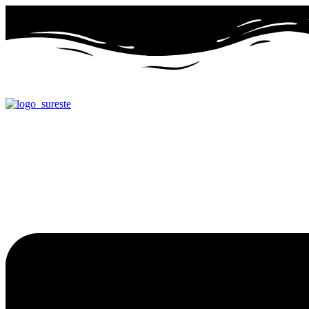
Ir
al
contenido