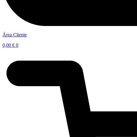
Área Cliente
0,00
€
0