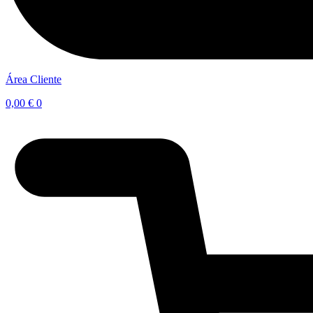
Área Cliente
0,00
€
0