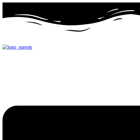
Ir
al
contenido