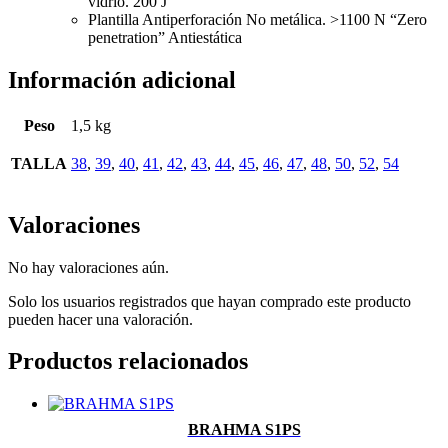
vidrio. 200 J
Plantilla Antiperforación No metálica. >1100 N “Zero
penetration” Antiestática
Información adicional
Peso
1,5 kg
TALLA
38
,
39
,
40
,
41
,
42
,
43
,
44
,
45
,
46
,
47
,
48
,
50
,
52
,
54
Valoraciones
No hay valoraciones aún.
Solo los usuarios registrados que hayan comprado este producto
pueden hacer una valoración.
Productos relacionados
BRAHMA S1PS