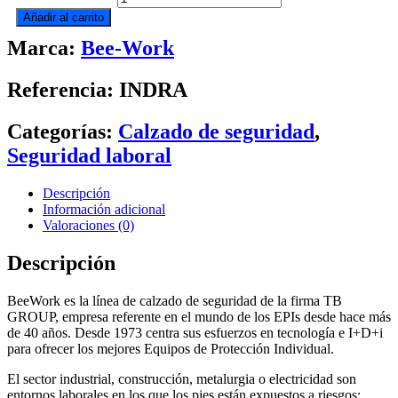
ESD
Añadir al carrito
S3
Marca:
Bee-Work
cantidad
Referencia: INDRA
Categorías:
Calzado de seguridad
,
Seguridad laboral
Descripción
Información adicional
Valoraciones (0)
Descripción
BeeWork es la línea de calzado de seguridad de la firma TB
GROUP, empresa referente en el mundo de los EPIs desde hace más
de 40 años. Desde 1973 centra sus esfuerzos en tecnología e I+D+i
para ofrecer los mejores Equipos de Protección Individual.
El sector industrial, construcción, metalurgia o electricidad son
entornos laborales en los que los pies están expuestos a riesgos: