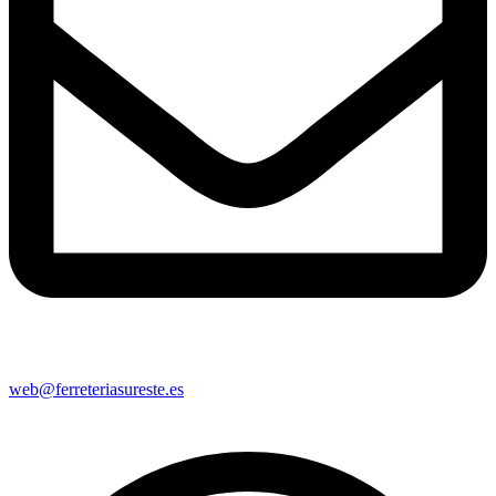
web@ferreteriasureste.es