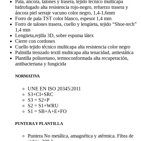
Pala, áncora, talones y trasera, tejido técnico multicapa
hidrofugado alta resistencia rojo-negro, refuerzo trasera y
áncora piel serraje vacuno color negro, 1,4-1,6mm
Forro de pala TST color blanco, espesor 1,4 mm
Forro de talones trasera, cuello y lengüeta, tejido “Shoe-tech”
1,4 mm
Lengüeta,rejilla 3D, sobre espuma látex
Cierre con cordones
Cuello tejido técnico multicapa alta resistencia color negro
Palmilla trenzado textil multicapa alta tenacidad, antiestática
Plantilla poliuretano, termoconformada alta recuperación,
antibacteriana y fungicida
NORMATIVA
UNE EN ISO 20345:2011
S3+CI+SRC
S3 = S2+P
S2 = S1+WRU
S1 = SB+A+E+FO
PUNTERA Y PLANTILLA
Puntera No metálica, amagnética y atérmica. Fibra de