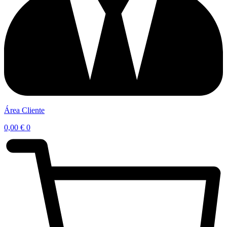
Área Cliente
0,00
€
0