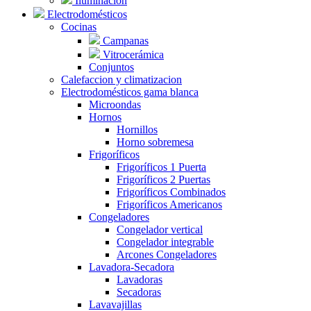
Iluminación
Electrodomésticos
Cocinas
Campanas
Vitrocerámica
Conjuntos
Calefaccion y climatizacion
Electrodomésticos gama blanca
Microondas
Hornos
Hornillos
Horno sobremesa
Frigoríficos
Frigoríficos 1 Puerta
Frigoríficos 2 Puertas
Frigoríficos Combinados
Frigoríficos Americanos
Congeladores
Congelador vertical
Congelador integrable
Arcones Congeladores
Lavadora-Secadora
Lavadoras
Secadoras
Lavavajillas