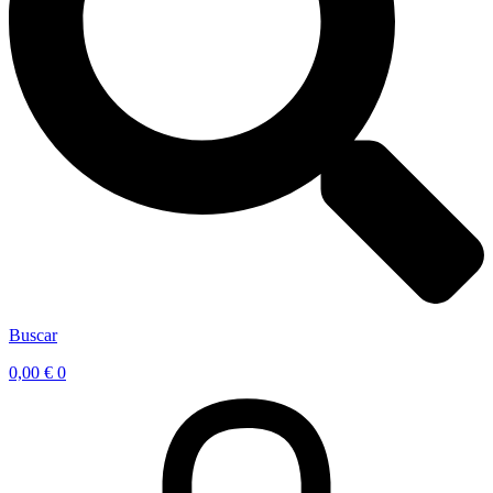
Buscar
0,00
€
0