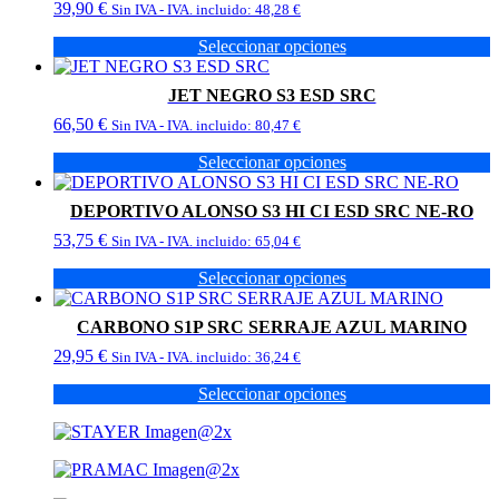
39,90
€
Sin IVA - IVA. incluido:
48,28
€
Seleccionar opciones
Este
producto
JET NEGRO S3 ESD SRC
tiene
66,50
€
múltiples
Sin IVA - IVA. incluido:
80,47
€
variantes.
Seleccionar opciones
Las
Este
opciones
producto
se
DEPORTIVO ALONSO S3 HI CI ESD SRC NE-RO
tiene
pueden
53,75
€
múltiples
Sin IVA - IVA. incluido:
65,04
€
elegir
variantes.
en
Seleccionar opciones
Las
la
Este
opciones
página
producto
se
de
CARBONO S1P SRC SERRAJE AZUL MARINO
tiene
pueden
producto
29,95
€
múltiples
Sin IVA - IVA. incluido:
36,24
€
elegir
variantes.
en
Seleccionar opciones
Las
la
Este
opciones
página
producto
se
de
tiene
pueden
producto
múltiples
elegir
variantes.
en