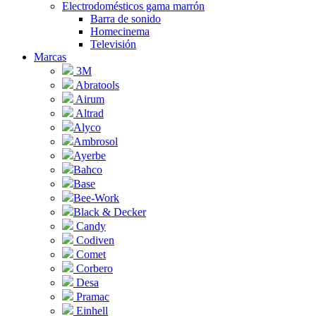
Electrodomésticos gama marrón
Barra de sonido
Homecinema
Televisión
Marcas
3M
Abratools
Airum
Altrad
Alyco
Ambrosol
Ayerbe
Bahco
Base
Bee-Work
Black & Decker
Candy
Codiven
Comet
Corbero
Desa
Pramac
Einhell