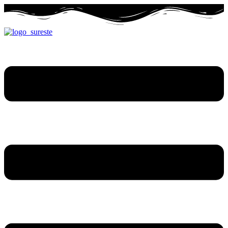
Ir
al
contenido