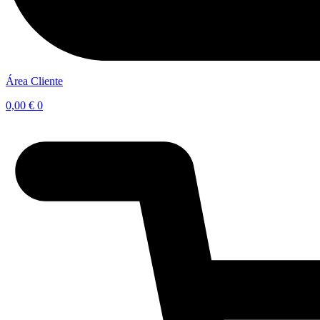
Área Cliente
0,00
€
0