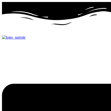
Ir
al
contenido