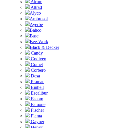
Airum
Altrad
Alyco
Ambrosol
Ayerbe
Bahco
Base
Bee-Work
Black & Decker
Candy
Codiven
Comet
Corbero
Desa
Pramac
Einhell
Escalibur
Facom
Faraone
Fischer
Flama
Gayner
Hepyc