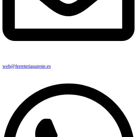
web@ferreteriasureste.es