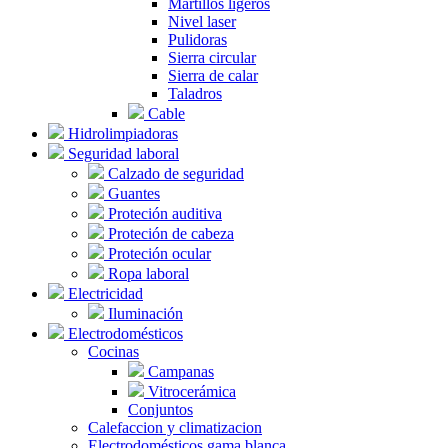
Martillos ligeros
Nivel laser
Pulidoras
Sierra circular
Sierra de calar
Taladros
Cable
Hidrolimpiadoras
Seguridad laboral
Calzado de seguridad
Guantes
Proteción auditiva
Proteción de cabeza
Proteción ocular
Ropa laboral
Electricidad
Iluminación
Electrodomésticos
Cocinas
Campanas
Vitrocerámica
Conjuntos
Calefaccion y climatizacion
Electrodomésticos gama blanca