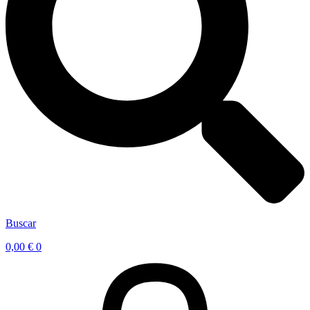
Buscar
0,00
€
0