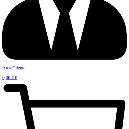
Área Cliente
0,00
€
0