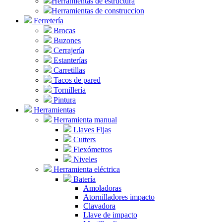
Herramientas de estructura
Herramientas de construccion
Ferretería
Brocas
Buzones
Cerrajería
Estanterías
Carretillas
Tacos de pared
Tornillería
Pintura
Herramientas
Herramienta manual
Llaves Fijas
Cutters
Flexómetros
Niveles
Herramienta eléctrica
Batería
Amoladoras
Atornilladores impacto
Clavadora
Llave de impacto