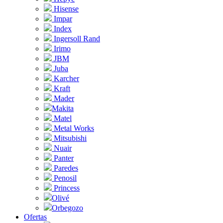
Hisense
Impar
Index
Ingersoll Rand
Irimo
JBM
Juba
Karcher
Kraft
Mader
Makita
Matel
Metal Works
Mitsubishi
Nuair
Panter
Paredes
Penosil
Princess
Olivé
Orbegozo
Ofertas