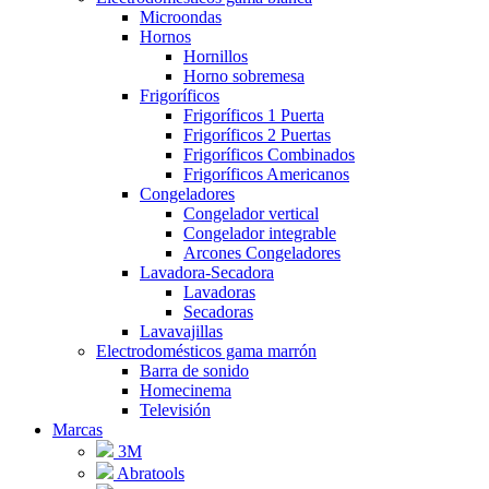
Microondas
Hornos
Hornillos
Horno sobremesa
Frigoríficos
Frigoríficos 1 Puerta
Frigoríficos 2 Puertas
Frigoríficos Combinados
Frigoríficos Americanos
Congeladores
Congelador vertical
Congelador integrable
Arcones Congeladores
Lavadora-Secadora
Lavadoras
Secadoras
Lavavajillas
Electrodomésticos gama marrón
Barra de sonido
Homecinema
Televisión
Marcas
3M
Abratools