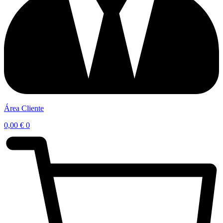
Área Cliente
0,00
€
0