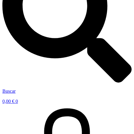
Buscar
0,00
€
0