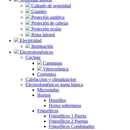
Calzado de seguridad
Guantes
Proteción auditiva
Proteción de cabeza
Proteción ocular
Ropa laboral
Electricidad
Iluminación
Electrodomésticos
Cocinas
Campanas
Vitrocerámica
Conjuntos
Calefaccion y climatizacion
Electrodomésticos gama blanca
Microondas
Hornos
Hornillos
Horno sobremesa
Frigoríficos
Frigoríficos 1 Puerta
Frigoríficos 2 Puertas
Frigoríficos Combinados