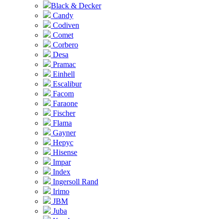
Black & Decker
Candy
Codiven
Comet
Corbero
Desa
Pramac
Einhell
Escalibur
Facom
Faraone
Fischer
Flama
Gayner
Hepyc
Hisense
Impar
Index
Ingersoll Rand
Irimo
JBM
Juba