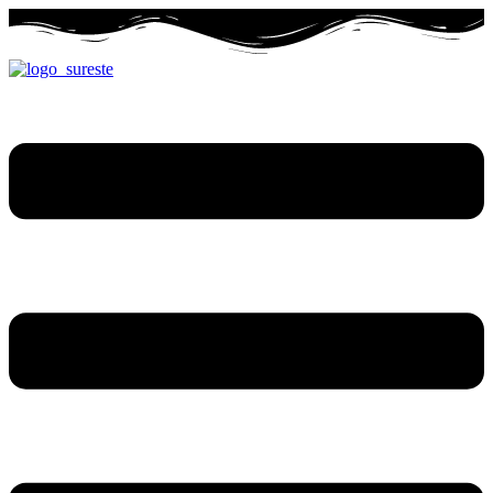
Ir
al
contenido