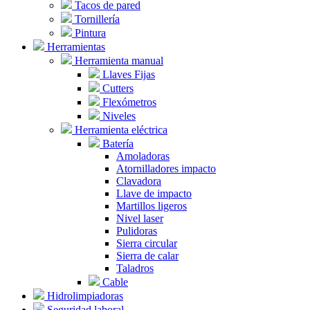
Tacos de pared
Tornillería
Pintura
Herramientas
Herramienta manual
Llaves Fijas
Cutters
Flexómetros
Niveles
Herramienta eléctrica
Batería
Amoladoras
Atornilladores impacto
Clavadora
Llave de impacto
Martillos ligeros
Nivel laser
Pulidoras
Sierra circular
Sierra de calar
Taladros
Cable
Hidrolimpiadoras
Seguridad laboral