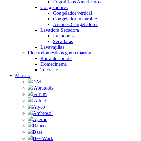
Frigoríficos Americanos
Congeladores
Congelador vertical
Congelador integrable
Arcones Congeladores
Lavadora-Secadora
Lavadoras
Secadoras
Lavavajillas
Electrodomésticos gama marrón
Barra de sonido
Homecinema
Televisión
Marcas
3M
Abratools
Airum
Altrad
Alyco
Ambrosol
Ayerbe
Bahco
Base
Bee-Work