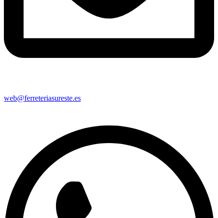
web@ferreteriasureste.es