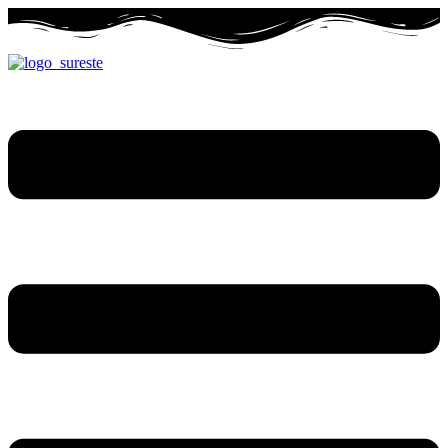
Ir
al
contenido