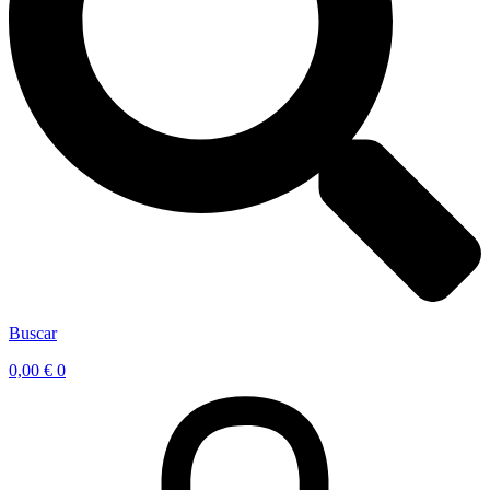
Buscar
0,00
€
0