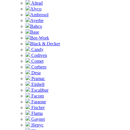
Altrad
Alyco
Ambrosol
Ayerbe
Bahco
Base
Bee-Work
Black & Decker
Candy
Codiven
Comet
Corbero
Desa
Pramac
Einhell
Escalibur
Facom
Faraone
Fischer
Flama
Gayner
Hepyc