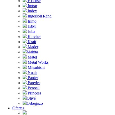
Hisense
Impar
Index
Ingersoll Rand
Irimo
JBM
Juba
Karcher
Kraft
Mader
Makita
Matel
Metal Works
Mitsubishi
Nuair
Panter
Paredes
Penosil
Princess
Olivé
Orbegozo
Ofertas