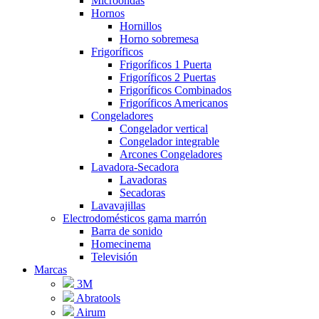
Microondas
Hornos
Hornillos
Horno sobremesa
Frigoríficos
Frigoríficos 1 Puerta
Frigoríficos 2 Puertas
Frigoríficos Combinados
Frigoríficos Americanos
Congeladores
Congelador vertical
Congelador integrable
Arcones Congeladores
Lavadora-Secadora
Lavadoras
Secadoras
Lavavajillas
Electrodomésticos gama marrón
Barra de sonido
Homecinema
Televisión
Marcas
3M
Abratools
Airum