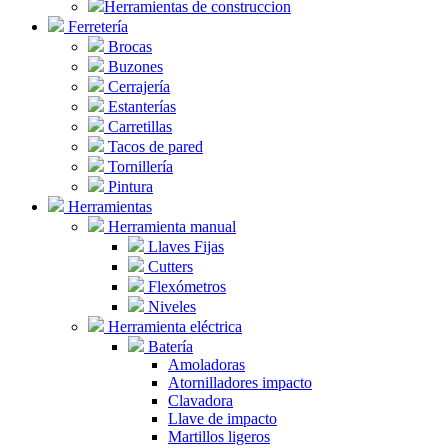
Herramientas de construccion
Ferretería
Brocas
Buzones
Cerrajería
Estanterías
Carretillas
Tacos de pared
Tornillería
Pintura
Herramientas
Herramienta manual
Llaves Fijas
Cutters
Flexómetros
Niveles
Herramienta eléctrica
Batería
Amoladoras
Atornilladores impacto
Clavadora
Llave de impacto
Martillos ligeros