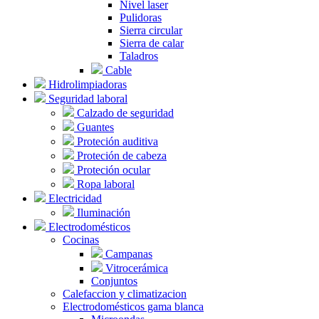
Nivel laser
Pulidoras
Sierra circular
Sierra de calar
Taladros
Cable
Hidrolimpiadoras
Seguridad laboral
Calzado de seguridad
Guantes
Proteción auditiva
Proteción de cabeza
Proteción ocular
Ropa laboral
Electricidad
Iluminación
Electrodomésticos
Cocinas
Campanas
Vitrocerámica
Conjuntos
Calefaccion y climatizacion
Electrodomésticos gama blanca