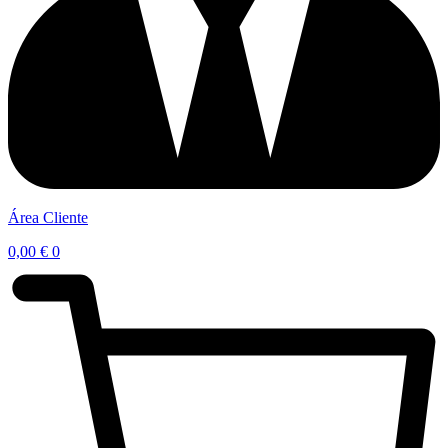
Área Cliente
0,00
€
0