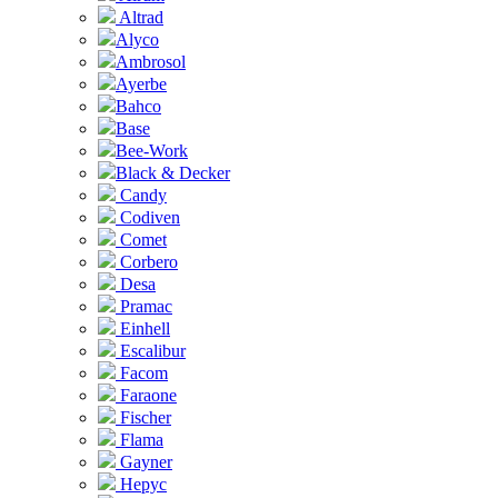
Altrad
Alyco
Ambrosol
Ayerbe
Bahco
Base
Bee-Work
Black & Decker
Candy
Codiven
Comet
Corbero
Desa
Pramac
Einhell
Escalibur
Facom
Faraone
Fischer
Flama
Gayner
Hepyc