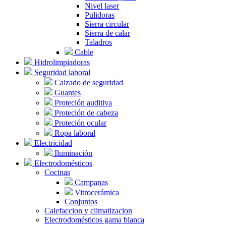
Nivel laser
Pulidoras
Sierra circular
Sierra de calar
Taladros
Cable
Hidrolimpiadoras
Seguridad laboral
Calzado de seguridad
Guantes
Proteción auditiva
Proteción de cabeza
Proteción ocular
Ropa laboral
Electricidad
Iluminación
Electrodomésticos
Cocinas
Campanas
Vitrocerámica
Conjuntos
Calefaccion y climatizacion
Electrodomésticos gama blanca