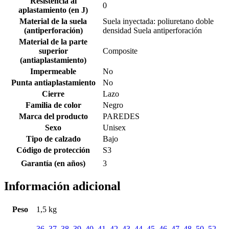
Resistencia al
0
aplastamiento (en J)
Material de la suela
Suela inyectada: poliuretano doble
(antiperforación)
densidad Suela antiperforación
Material de la parte
superior
Composite
(antiaplastamiento)
Impermeable
No
Punta antiaplastamiento
No
Cierre
Lazo
Familia de color
Negro
Marca del producto
PAREDES
Sexo
Unisex
Tipo de calzado
Bajo
Código de protección
S3
Garantía (en años)
3
Información adicional
Peso
1,5 kg
36
,
37
,
38
,
39
,
40
,
41
,
42
,
43
,
44
,
45
,
46
,
47
,
48
,
50
,
52
,