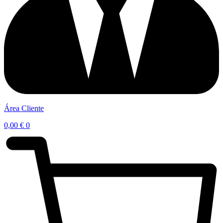
Área Cliente
0,00
€
0