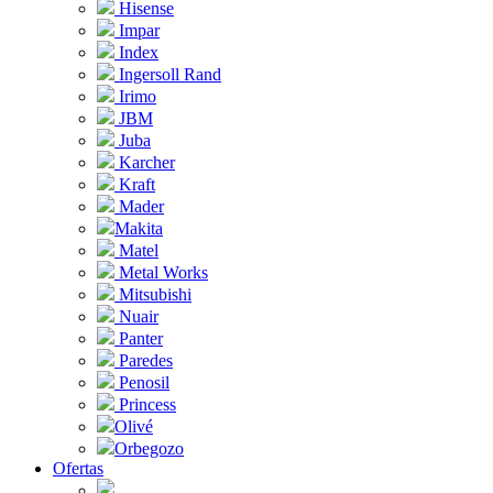
Hisense
Impar
Index
Ingersoll Rand
Irimo
JBM
Juba
Karcher
Kraft
Mader
Makita
Matel
Metal Works
Mitsubishi
Nuair
Panter
Paredes
Penosil
Princess
Olivé
Orbegozo
Ofertas