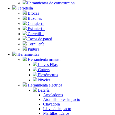
Herramientas de construccion
Ferretería
Brocas
Buzones
Cerrajería
Estanterías
Carretillas
Tacos de pared
Tornillería
Pintura
Herramientas
Herramienta manual
Llaves Fijas
Cutters
Flexómetros
Niveles
Herramienta eléctrica
Batería
Amoladoras
Atornilladores impacto
Clavadora
Llave de impacto
Martillos ligeros