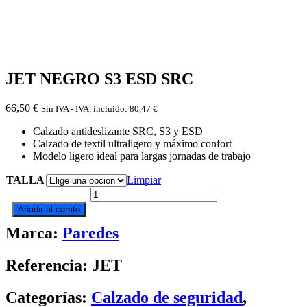
JET NEGRO S3 ESD SRC
66,50
€
Sin IVA - IVA. incluido:
80,47
€
Calzado antideslizante SRC, S3 y ESD
Calzado de textil ultraligero y máximo confort
Modelo ligero ideal para largas jornadas de trabajo
TALLA
Limpiar
JET
NEGRO
Añadir al carrito
S3
Marca:
Paredes
ESD
SRC
cantidad
Referencia: JET
Categorías:
Calzado de seguridad
,