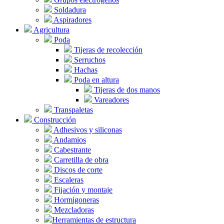
Soldadura
Aspiradores
Agricultura
Poda
Tijeras de recolección
Serruchos
Hachas
Poda en altura
Tijeras de dos manos
Vareadores
Transpaletas
Construcción
Adhesivos y siliconas
Andamios
Cabestrante
Carretilla de obra
Discos de corte
Escaleras
Fijación y montaje
Hormigoneras
Mezcladoras
Herramientas de estructura