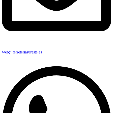
web@ferreteriasureste.es