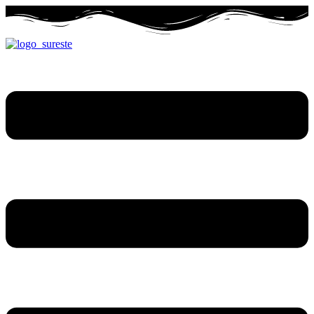
Ir
al
contenido