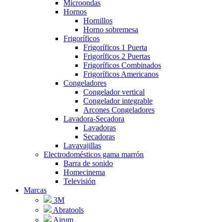
Microondas
Hornos
Hornillos
Horno sobremesa
Frigoríficos
Frigoríficos 1 Puerta
Frigoríficos 2 Puertas
Frigoríficos Combinados
Frigoríficos Americanos
Congeladores
Congelador vertical
Congelador integrable
Arcones Congeladores
Lavadora-Secadora
Lavadoras
Secadoras
Lavavajillas
Electrodomésticos gama marrón
Barra de sonido
Homecinema
Televisión
Marcas
3M
Abratools
Airum