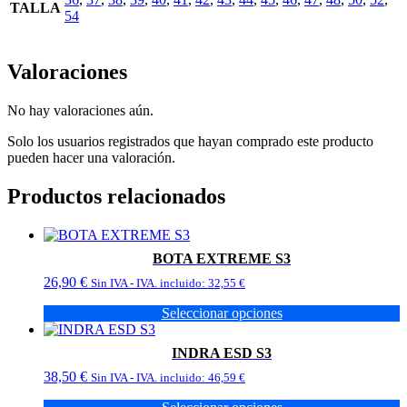
TALLA
54
Valoraciones
No hay valoraciones aún.
Solo los usuarios registrados que hayan comprado este producto
pueden hacer una valoración.
Productos relacionados
BOTA EXTREME S3
26,90
€
Sin IVA - IVA. incluido:
32,55
€
Seleccionar opciones
Este
producto
INDRA ESD S3
tiene
38,50
€
múltiples
Sin IVA - IVA. incluido:
46,59
€
variantes.