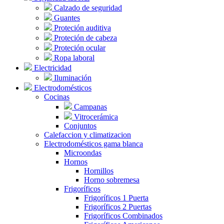
Calzado de seguridad
Guantes
Proteción auditiva
Proteción de cabeza
Proteción ocular
Ropa laboral
Electricidad
Iluminación
Electrodomésticos
Cocinas
Campanas
Vitrocerámica
Conjuntos
Calefaccion y climatizacion
Electrodomésticos gama blanca
Microondas
Hornos
Hornillos
Horno sobremesa
Frigoríficos
Frigoríficos 1 Puerta
Frigoríficos 2 Puertas
Frigoríficos Combinados