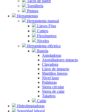
Tacos de pared
Tornillería
Pintura
Herramientas
Herramienta manual
Llaves Fijas
Cutters
Flexómetros
Niveles
Herramienta eléctrica
Batería
Amoladoras
Atornilladores impacto
Clavadora
Llave de impacto
Martillos ligeros
Nivel laser
Pulidoras
Sierra circular
Sierra de calar
Taladros
Cable
Hidrolimpiadoras
Seguridad laboral