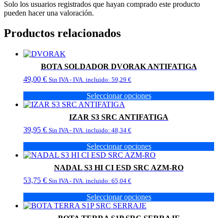
Solo los usuarios registrados que hayan comprado este producto
pueden hacer una valoración.
Productos relacionados
BOTA SOLDADOR DVORAK ANTIFATIGA
49,00
€
Sin IVA - IVA. incluido:
59,29
€
Seleccionar opciones
Este
producto
IZAR S3 SRC ANTIFATIGA
tiene
39,95
€
múltiples
Sin IVA - IVA. incluido:
48,34
€
variantes.
Seleccionar opciones
Las
Este
opciones
producto
se
NADAL S3 HI CI ESD SRC AZM-RO
tiene
pueden
53,75
€
múltiples
Sin IVA - IVA. incluido:
65,04
€
elegir
variantes.
en
Seleccionar opciones
Las
la
Este
opciones
página
producto
se
de