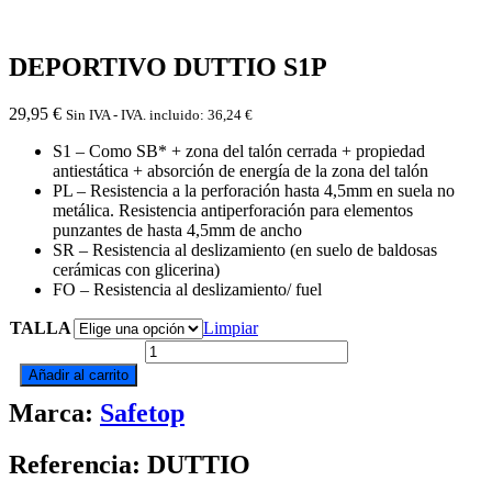
DEPORTIVO DUTTIO S1P
29,95
€
Sin IVA - IVA. incluido:
36,24
€
S1 – Como SB* + zona del talón cerrada + propiedad
antiestática + absorción de energía de la zona del talón
PL – Resistencia a la perforación hasta 4,5mm en suela no
metálica. Resistencia antiperforación para elementos
punzantes de hasta 4,5mm de ancho
SR – Resistencia al deslizamiento (en suelo de baldosas
cerámicas con glicerina)
FO – Resistencia al deslizamiento/ fuel
TALLA
Limpiar
DEPORTIVO
DUTTIO
Añadir al carrito
S1P
Marca:
Safetop
cantidad
Referencia: DUTTIO