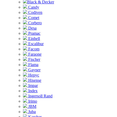
Black & Decker
Candy
Codiven
Comet
Corbero
Desa
Pramac
Einhell
Escalibur
Facom
Faraone
Fischer
Flama
Gayner
Hepyc
Hisense
Impar
Index
Ingersoll Rand
Irimo
JBM
Juba
Karcher