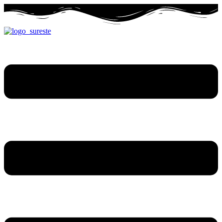
Ir
al
contenido