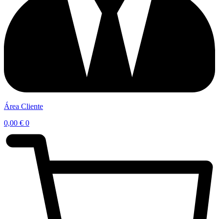
Área Cliente
0,00
€
0