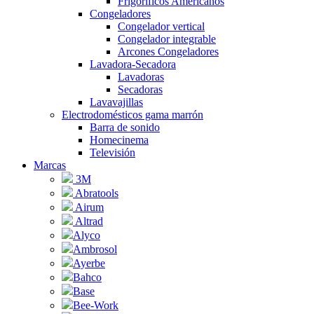
Frigoríficos Americanos
Congeladores
Congelador vertical
Congelador integrable
Arcones Congeladores
Lavadora-Secadora
Lavadoras
Secadoras
Lavavajillas
Electrodomésticos gama marrón
Barra de sonido
Homecinema
Televisión
Marcas
3M
Abratools
Airum
Altrad
Alyco
Ambrosol
Ayerbe
Bahco
Base
Bee-Work