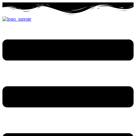
Ir
al
contenido