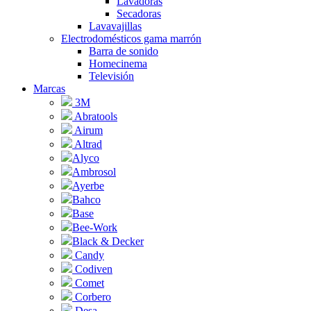
Lavadoras
Secadoras
Lavavajillas
Electrodomésticos gama marrón
Barra de sonido
Homecinema
Televisión
Marcas
3M
Abratools
Airum
Altrad
Alyco
Ambrosol
Ayerbe
Bahco
Base
Bee-Work
Black & Decker
Candy
Codiven
Comet
Corbero
Desa