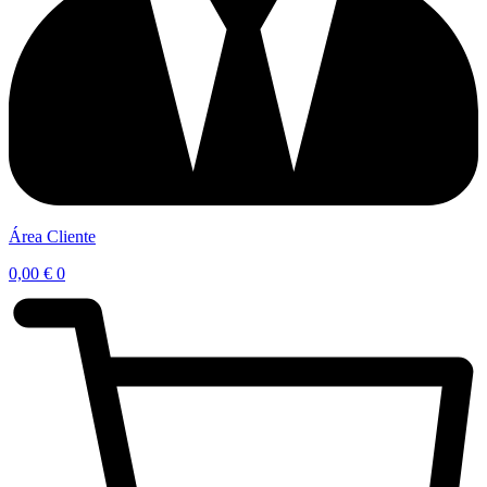
Área Cliente
0,00
€
0