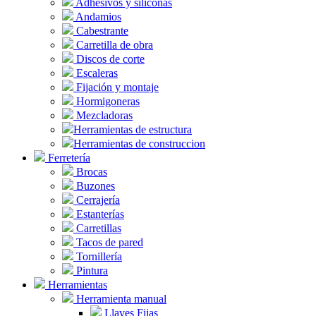
Adhesivos y siliconas
Andamios
Cabestrante
Carretilla de obra
Discos de corte
Escaleras
Fijación y montaje
Hormigoneras
Mezcladoras
Herramientas de estructura
Herramientas de construccion
Ferretería
Brocas
Buzones
Cerrajería
Estanterías
Carretillas
Tacos de pared
Tornillería
Pintura
Herramientas
Herramienta manual
Llaves Fijas