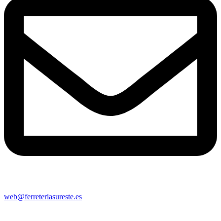
web@ferreteriasureste.es