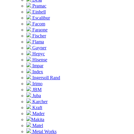
Pramac
Einhell
Escalibur
Facom
Faraone
Fischer
Flama
Gayner
Hepyc
Hisense
Impar
Index
Ingersoll Rand
Irimo
JBM
Juba
Karcher
Kraft
Mader
Makita
Matel
Metal Works