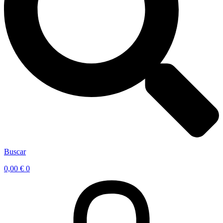
Buscar
0,00
€
0