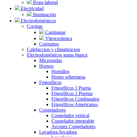
Ropa laboral
Electricidad
Iluminación
Electrodomésticos
Cocinas
Campanas
Vitrocerámica
Conjuntos
Calefaccion y climatizacion
Electrodomésticos gama blanca
Microondas
Hornos
Hornillos
Horno sobremesa
Frigoríficos
Frigoríficos 1 Puerta
Frigoríficos 2 Puertas
Frigoríficos Combinados
Frigoríficos Americanos
Congeladores
Congelador vertical
Congelador integrable
Arcones Congeladores
Lavadora-Secadora