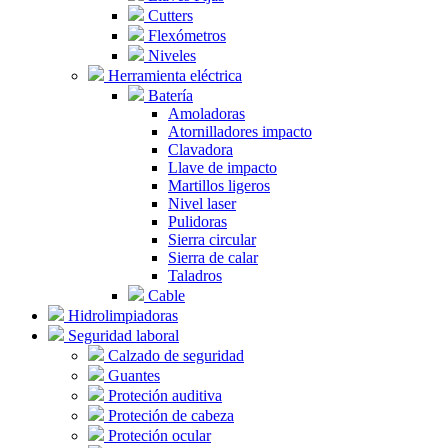
Cutters
Flexómetros
Niveles
Herramienta eléctrica
Batería
Amoladoras
Atornilladores impacto
Clavadora
Llave de impacto
Martillos ligeros
Nivel laser
Pulidoras
Sierra circular
Sierra de calar
Taladros
Cable
Hidrolimpiadoras
Seguridad laboral
Calzado de seguridad
Guantes
Proteción auditiva
Proteción de cabeza
Proteción ocular