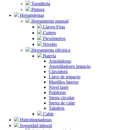
Tornillería
Pintura
Herramientas
Herramienta manual
Llaves Fijas
Cutters
Flexómetros
Niveles
Herramienta eléctrica
Batería
Amoladoras
Atornilladores impacto
Clavadora
Llave de impacto
Martillos ligeros
Nivel laser
Pulidoras
Sierra circular
Sierra de calar
Taladros
Cable
Hidrolimpiadoras
Seguridad laboral