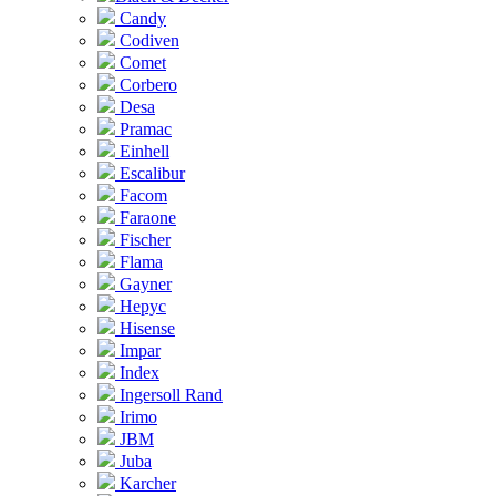
Candy
Codiven
Comet
Corbero
Desa
Pramac
Einhell
Escalibur
Facom
Faraone
Fischer
Flama
Gayner
Hepyc
Hisense
Impar
Index
Ingersoll Rand
Irimo
JBM
Juba
Karcher