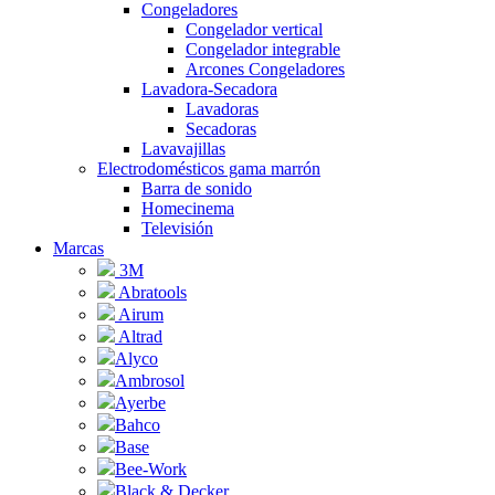
Congeladores
Congelador vertical
Congelador integrable
Arcones Congeladores
Lavadora-Secadora
Lavadoras
Secadoras
Lavavajillas
Electrodomésticos gama marrón
Barra de sonido
Homecinema
Televisión
Marcas
3M
Abratools
Airum
Altrad
Alyco
Ambrosol
Ayerbe
Bahco
Base
Bee-Work
Black & Decker