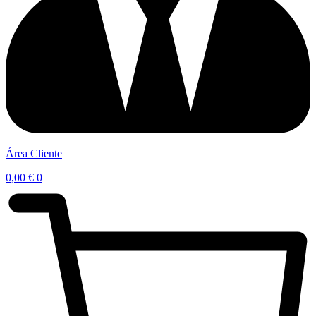
Área Cliente
0,00
€
0