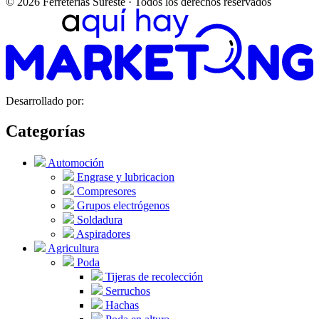
© 2026 Ferreterias Sureste · Todos los derechos reservados
Desarrollado por:
Categorías
Automoción
Engrase y lubricacion
Compresores
Grupos electrógenos
Soldadura
Aspiradores
Agricultura
Poda
Tijeras de recolección
Serruchos
Hachas