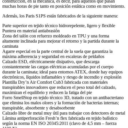
construcción, en la mecánica, es decir, para aquellos que pasan
muchas horas de pie tanto en posición estática como en movimiento.
Además, los Paris S1PS están fabricados de la siguiente manera:
Parte superior en tejido técnico hidrorepelente, ligero y flexible
Puntera en material antiabrasión
Zona del talón con refuerzo moldeado en TPU y una forma
altamente inclinada para mejorar el retorno y la partida durante la
caminata
Agarre especial en la parte central de la suela que garantiza la
máxima adherencia y seguridad en escaleras de peldaños
Calzado ESD, eléctricamente disipativo, que descarga
constantemente las cargas eléctricas acumuladas por el cuerpo
durante la caminata; ideal para entornos ATEX, donde hay equipos
electrónicos, líquidos inflamables y riesgo de incendio y explosión
Plantilla Dry’n Air Comfort Cub3 fabricada con materiales
transpirables innovadores que reducen el peso total del calzado,
maximizan el equilibrio y reducen la fatiga del pie
Forro SmellStop en tejido técnico 3D, tratado con un antibacteriano
que elimina los malos olores y la formación de bacterias internas;
transpirable, absorbente y desabsorbente
Calzado libre de metal muy útil para trabajar con detectores de metal
Lámina antiperforación Fresh’n flex fabricada en tejido balístico
según la norma EN ISO 20345:2011 (clavo de 4,5 mm – fuerza