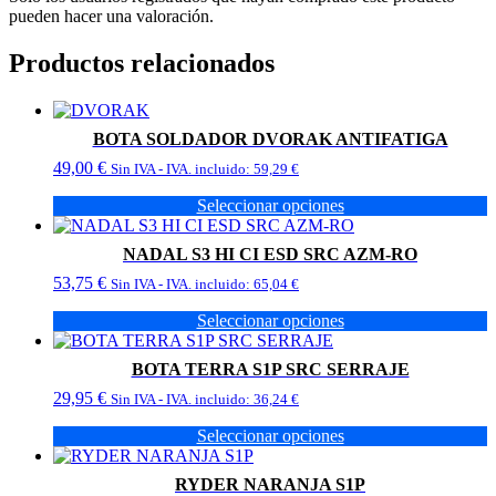
pueden hacer una valoración.
Productos relacionados
BOTA SOLDADOR DVORAK ANTIFATIGA
49,00
€
Sin IVA - IVA. incluido:
59,29
€
Seleccionar opciones
Este
producto
NADAL S3 HI CI ESD SRC AZM-RO
tiene
53,75
€
múltiples
Sin IVA - IVA. incluido:
65,04
€
variantes.
Seleccionar opciones
Las
Este
opciones
producto
se
BOTA TERRA S1P SRC SERRAJE
tiene
pueden
29,95
€
múltiples
Sin IVA - IVA. incluido:
36,24
€
elegir
variantes.
en
Seleccionar opciones
Las
la
Este
opciones
página
producto
se
de
RYDER NARANJA S1P
tiene