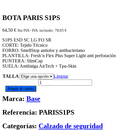
BOTA PARIS S1PS
64,50
€
Sin IVA - IVA. incluido:
78,05
€
S1PS ESD SC LG FO SR​
CORTE: Tejido Técnico
FORRO: SmellStop antiolor y antibacteriano
PLANTILLA: Fresh’n Flex Plus Super Light anti perforación
​PUNTERA: SlimCap
SUELA: Antifatiga AirTech + Tpu-Skin
TALLA
Limpiar
BOTA
PARIS
Añadir al carrito
S1PS
Marca:
Base
cantidad
Referencia: PARISS1PS
Categorías:
Calzado de seguridad