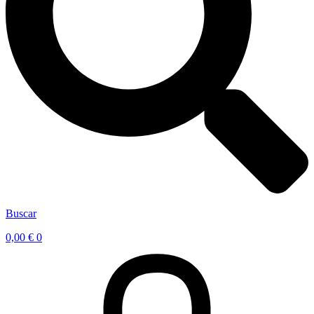
Buscar
0,00
€
0