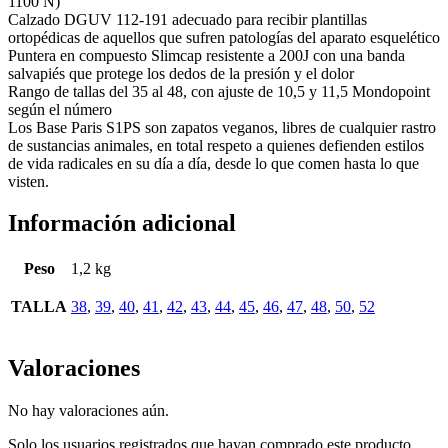
1100 N)
Calzado DGUV 112-191 adecuado para recibir plantillas
ortopédicas de aquellos que sufren patologías del aparato esquelético
Puntera en compuesto Slimcap resistente a 200J con una banda
salvapiés que protege los dedos de la presión y el dolor
Rango de tallas del 35 al 48, con ajuste de 10,5 y 11,5 Mondopoint
según el número
Los Base Paris S1PS son zapatos veganos, libres de cualquier rastro
de sustancias animales, en total respeto a quienes defienden estilos
de vida radicales en su día a día, desde lo que comen hasta lo que
visten.
Información adicional
Peso
1,2 kg
TALLA
38
,
39
,
40
,
41
,
42
,
43
,
44
,
45
,
46
,
47
,
48
,
50
,
52
Valoraciones
No hay valoraciones aún.
Solo los usuarios registrados que hayan comprado este producto