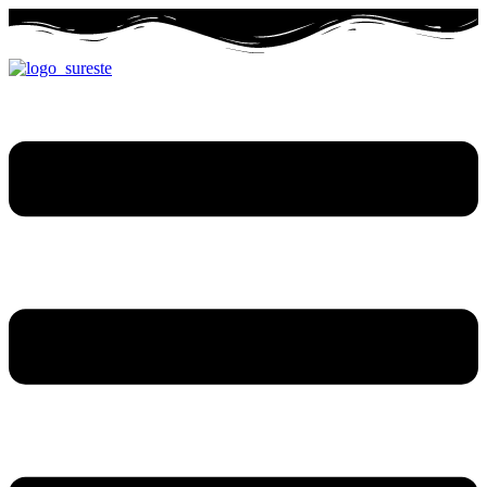
Ir
al
contenido