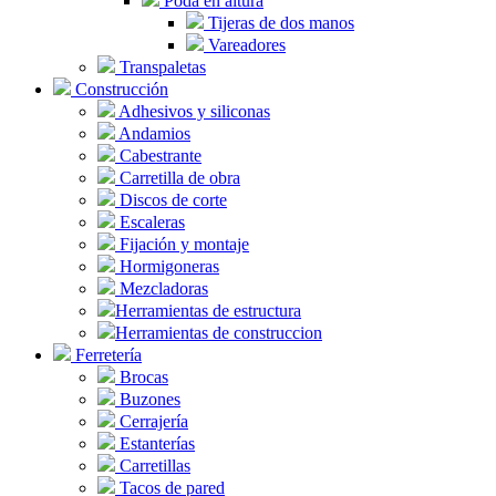
Poda en altura
Tijeras de dos manos
Vareadores
Transpaletas
Construcción
Adhesivos y siliconas
Andamios
Cabestrante
Carretilla de obra
Discos de corte
Escaleras
Fijación y montaje
Hormigoneras
Mezcladoras
Herramientas de estructura
Herramientas de construccion
Ferretería
Brocas
Buzones
Cerrajería
Estanterías
Carretillas
Tacos de pared