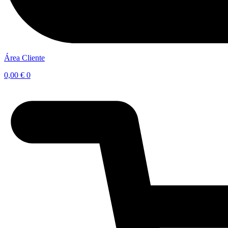
Área Cliente
0,00
€
0