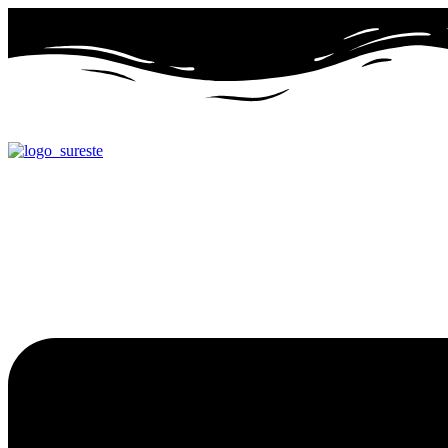
Ir
al
contenido