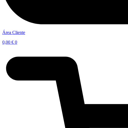
Área Cliente
0,00
€
0