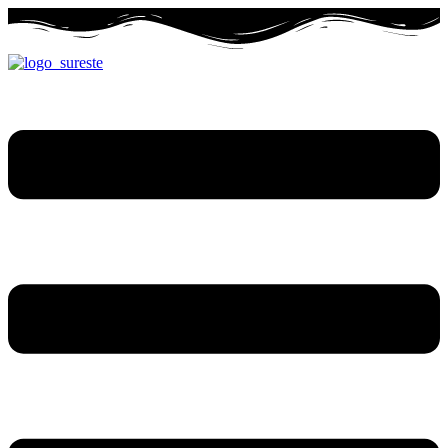
Ir
al
contenido