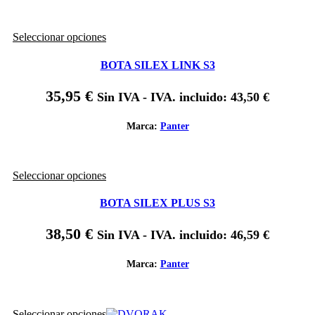
elegir
en
Este
Seleccionar opciones
la
producto
página
tiene
de
BOTA SILEX LINK S3
múltiples
producto
variantes.
35,95
€
Sin IVA - IVA. incluido:
43,50
€
Las
opciones
se
Marca:
Panter
pueden
elegir
en
Este
Seleccionar opciones
la
producto
página
tiene
de
BOTA SILEX PLUS S3
múltiples
producto
variantes.
38,50
€
Sin IVA - IVA. incluido:
46,59
€
Las
opciones
se
Marca:
Panter
pueden
elegir
en
Este
Seleccionar opciones
la