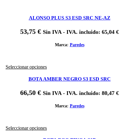
ALONSO PLUS S3 ESD SRC NE-AZ
53,75
€
Sin IVA - IVA. incluido:
65,04
€
Marca:
Paredes
Este
Seleccionar opciones
producto
tiene
BOTA AMBER NEGRO S3 ESD SRC
múltiples
variantes.
66,50
€
Sin IVA - IVA. incluido:
80,47
€
Las
opciones
se
Marca:
Paredes
pueden
elegir
en
Este
Seleccionar opciones
la
producto
página
tiene