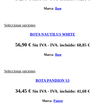
opciones
se
Marca:
Base
pueden
elegir
en
Este
Seleccionar opciones
la
producto
página
tiene
de
BOTA NAUTILUS WHITE
múltiples
producto
variantes.
56,90
€
Sin IVA - IVA. incluido:
68,85
€
Las
opciones
se
Marca:
Base
pueden
elegir
en
Este
Seleccionar opciones
la
producto
página
tiene
de
BOTA PANDION S3
múltiples
producto
variantes.
34,45
€
Sin IVA - IVA. incluido:
41,68
€
Las
opciones
se
Marca:
Panter
pueden