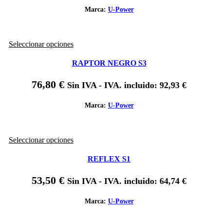
opciones
se
Marca:
U-Power
pueden
elegir
en
Este
Seleccionar opciones
la
producto
página
tiene
de
RAPTOR NEGRO S3
múltiples
producto
variantes.
76,80
€
Sin IVA - IVA. incluido:
92,93
€
Las
opciones
se
Marca:
U-Power
pueden
elegir
en
Este
Seleccionar opciones
la
producto
página
tiene
de
REFLEX S1
múltiples
producto
variantes.
53,50
€
Sin IVA - IVA. incluido:
64,74
€
Las
opciones
se
Marca:
U-Power
pueden