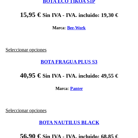
de
BOTA ECO TIKOA S1P
múltiples
producto
variantes.
15,95
€
Sin IVA - IVA. incluido:
19,30
€
Las
opciones
se
Marca:
Bee-Work
pueden
elegir
en
Este
Seleccionar opciones
la
producto
página
tiene
de
BOTA FRAGUA PLUS S3
múltiples
producto
variantes.
40,95
€
Sin IVA - IVA. incluido:
49,55
€
Las
opciones
se
Marca:
Panter
pueden
elegir
en
Este
Seleccionar opciones
la
producto
página
tiene
de
BOTA NAUTILUS BLACK
múltiples
producto
variantes.
56,90
€
Sin IVA - IVA. incluido:
68,85
€
Las