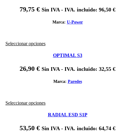
múltiples
producto
variantes.
79,75
€
Sin IVA - IVA. incluido:
96,50
€
Las
opciones
se
Marca:
U-Power
pueden
elegir
en
Este
Seleccionar opciones
la
producto
página
tiene
de
OPTIMAL S3
múltiples
producto
variantes.
26,90
€
Sin IVA - IVA. incluido:
32,55
€
Las
opciones
se
Marca:
Paredes
pueden
elegir
en
Este
Seleccionar opciones
la
producto
página
tiene
de
RADIAL ESD S1P
múltiples
producto
variantes.
53,50
€
Sin IVA - IVA. incluido:
64,74
€
Las