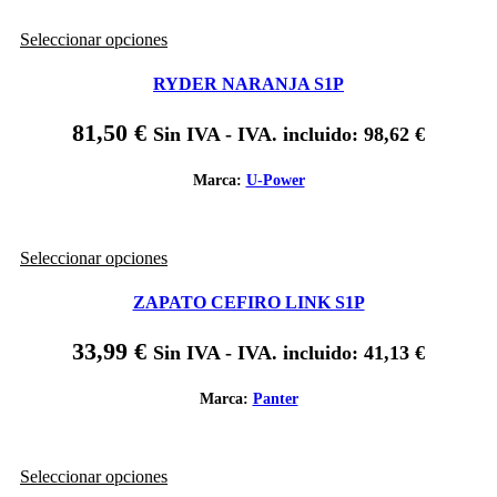
elegir
en
Este
Seleccionar opciones
la
producto
página
tiene
de
RYDER NARANJA S1P
múltiples
producto
variantes.
81,50
€
Sin IVA - IVA. incluido:
98,62
€
Las
opciones
se
Marca:
U-Power
pueden
elegir
en
Este
Seleccionar opciones
la
producto
página
tiene
de
ZAPATO CEFIRO LINK S1P
múltiples
producto
variantes.
33,99
€
Sin IVA - IVA. incluido:
41,13
€
Las
opciones
se
Marca:
Panter
pueden
elegir
en
Este
Seleccionar opciones
la
producto
página