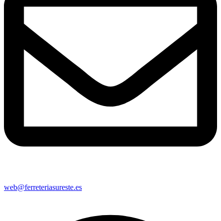
web@ferreteriasureste.es