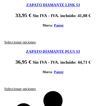
tiene
de
ZAPATO DIAMANTE LINK S3
múltiples
producto
variantes.
33,95
€
Sin IVA - IVA. incluido:
41,08
€
Las
opciones
se
Marca:
Panter
pueden
elegir
en
Este
Seleccionar opciones
la
producto
página
tiene
de
ZAPATO DIAMANTE PLUS S3
múltiples
producto
variantes.
36,95
€
Sin IVA - IVA. incluido:
44,71
€
Las
opciones
se
Marca:
Panter
pueden
elegir
en
Este
Seleccionar opciones
la
producto
página
tiene
de
múltiples
producto
variantes.