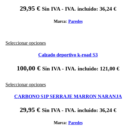
variantes.
29,95
€
Sin IVA - IVA. incluido:
36,24
€
Las
opciones
se
Marca:
Paredes
pueden
elegir
en
Este
Seleccionar opciones
la
producto
página
tiene
de
Calzado deportivo k-road S3
múltiples
producto
variantes.
100,00
€
Sin IVA - IVA. incluido:
121,00
€
Las
opciones
se
Este
Seleccionar opciones
pueden
producto
elegir
tiene
CARBONO S1P SERRAJE MARRON NARANJA
en
múltiples
la
variantes.
página
29,95
€
Sin IVA - IVA. incluido:
36,24
€
Las
de
opciones
producto
se
Marca:
Paredes
pueden
elegir