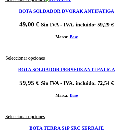
producto
página
tiene
de
BOTA SOLDADOR DVORAK ANTIFATIGA
múltiples
producto
variantes.
49,00
€
Sin IVA - IVA. incluido:
59,29
€
Las
opciones
se
Marca:
Base
pueden
elegir
en
Este
Seleccionar opciones
la
producto
página
tiene
de
BOTA SOLDADOR PERSEUS ANTI FATIGA
múltiples
producto
variantes.
59,95
€
Sin IVA - IVA. incluido:
72,54
€
Las
opciones
se
Marca:
Base
pueden
elegir
en
Este
Seleccionar opciones
la
producto
página
tiene
de
BOTA TERRA S1P SRC SERRAJE
múltiples
producto