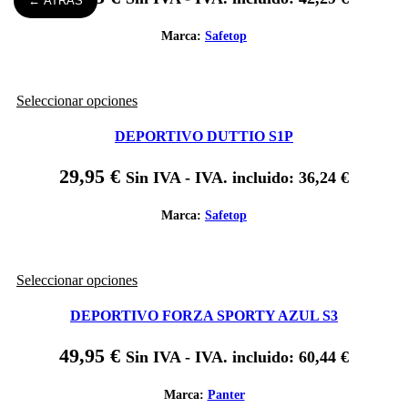
← ATRÁS
Las
opciones
se
Marca:
Safetop
pueden
elegir
en
Este
Seleccionar opciones
la
producto
página
tiene
de
DEPORTIVO DUTTIO S1P
múltiples
producto
variantes.
29,95
€
Sin IVA - IVA. incluido:
36,24
€
Las
opciones
se
Marca:
Safetop
pueden
elegir
en
Este
Seleccionar opciones
la
producto
página
tiene
de
DEPORTIVO FORZA SPORTY AZUL S3
múltiples
producto
variantes.
49,95
€
Sin IVA - IVA. incluido:
60,44
€
Las
opciones
se
Marca:
Panter