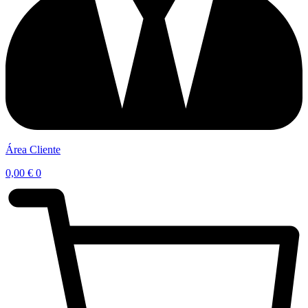
Área Cliente
0,00
€
0