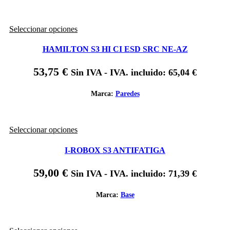
pueden
elegir
en
Este
Seleccionar opciones
la
producto
página
tiene
de
HAMILTON S3 HI CI ESD SRC NE-AZ
múltiples
producto
variantes.
53,75
€
Sin IVA - IVA. incluido:
65,04
€
Las
opciones
se
Marca:
Paredes
pueden
elegir
en
Este
Seleccionar opciones
la
producto
página
tiene
de
I-ROBOX S3 ANTIFATIGA
múltiples
producto
variantes.
59,00
€
Sin IVA - IVA. incluido:
71,39
€
Las
opciones
se
Marca:
Base
pueden
elegir
en