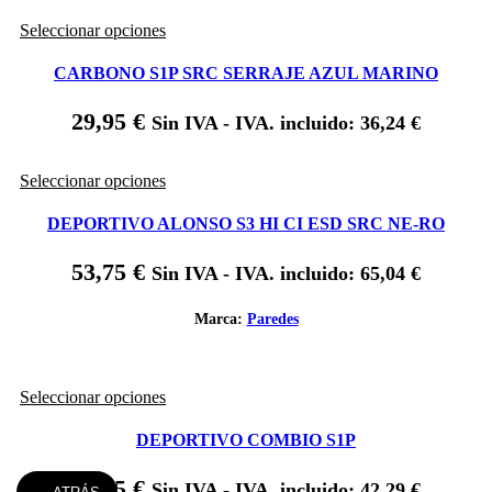
en
Este
Seleccionar opciones
la
producto
página
tiene
de
CARBONO S1P SRC SERRAJE AZUL MARINO
múltiples
producto
variantes.
29,95
€
Sin IVA - IVA. incluido:
36,24
€
Las
opciones
se
Este
Seleccionar opciones
pueden
producto
elegir
tiene
DEPORTIVO ALONSO S3 HI CI ESD SRC NE-RO
en
múltiples
la
variantes.
página
53,75
€
Sin IVA - IVA. incluido:
65,04
€
Las
de
opciones
producto
se
Marca:
Paredes
pueden
elegir
en
Este
Seleccionar opciones
la
producto
página
tiene
de
DEPORTIVO COMBIO S1P
múltiples
producto
variantes.
34,95
€
Sin IVA - IVA. incluido:
42,29
€