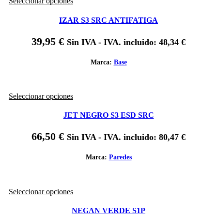
Este
Seleccionar opciones
la
producto
página
tiene
de
IZAR S3 SRC ANTIFATIGA
múltiples
producto
variantes.
39,95
€
Sin IVA - IVA. incluido:
48,34
€
Las
opciones
se
Marca:
Base
pueden
elegir
en
Este
Seleccionar opciones
la
producto
página
tiene
de
JET NEGRO S3 ESD SRC
múltiples
producto
variantes.
66,50
€
Sin IVA - IVA. incluido:
80,47
€
Las
opciones
se
Marca:
Paredes
pueden
elegir
en
Este
Seleccionar opciones
la
producto
página
tiene
de
NEGAN VERDE S1P