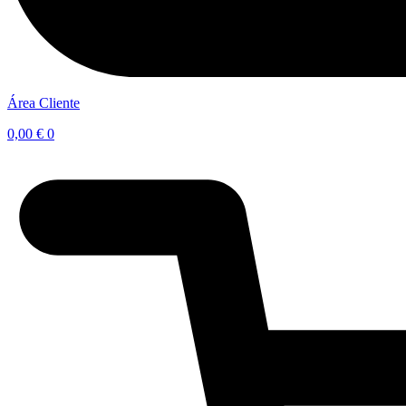
Área Cliente
0,00
€
0