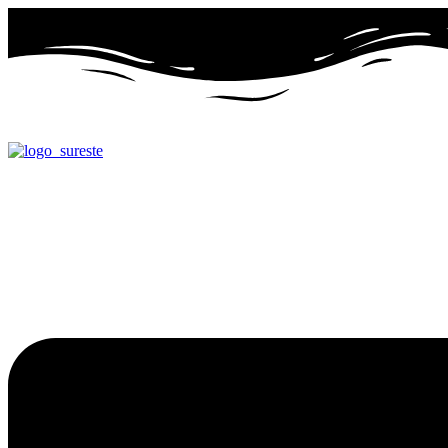
Ir
al
contenido