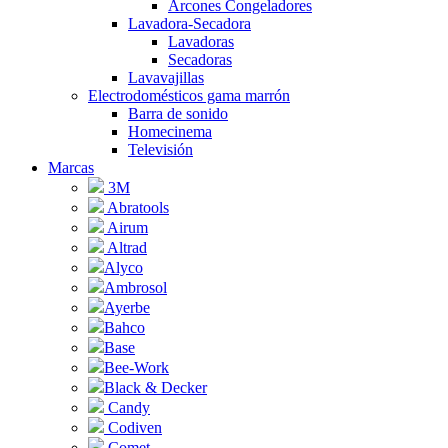
Arcones Congeladores
Lavadora-Secadora
Lavadoras
Secadoras
Lavavajillas
Electrodomésticos gama marrón
Barra de sonido
Homecinema
Televisión
Marcas
3M
Abratools
Airum
Altrad
Alyco
Ambrosol
Ayerbe
Bahco
Base
Bee-Work
Black & Decker
Candy
Codiven
Comet