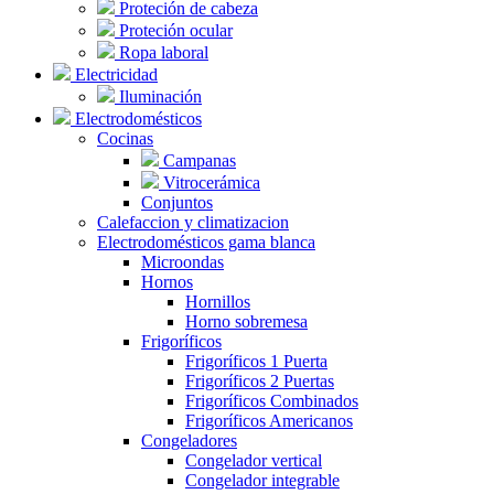
Proteción de cabeza
Proteción ocular
Ropa laboral
Electricidad
Iluminación
Electrodomésticos
Cocinas
Campanas
Vitrocerámica
Conjuntos
Calefaccion y climatizacion
Electrodomésticos gama blanca
Microondas
Hornos
Hornillos
Horno sobremesa
Frigoríficos
Frigoríficos 1 Puerta
Frigoríficos 2 Puertas
Frigoríficos Combinados
Frigoríficos Americanos
Congeladores
Congelador vertical
Congelador integrable