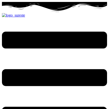
Ir
al
contenido