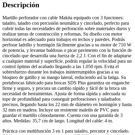
Descripción
Martillo perforador con cable Makita equipado con 3 funciones:
taladro, taladro con percusión neumática y cincelado, perfecto para
cubrir todas las necesidades de perforación sobre materiales duros y
realizar tareas de construcción y reformas. Su diseño con motor
horizontal es adecuado para trabajos en techos y paredes. Podrás
perforar ladrillo y hormigón fácilmente gracias a su motor de 710 W
de potencia, y levantar baldosas o picar pavimento con la función de
cincelado que desarrolla una fuerza de 2,2 J. Con el fin de adaptarse
a cualquier material y superficie, podrás regular la velocidad para un
control óptimo del acabado llegando a las 1.050 rpm. Evita el
sobresfuerzo durante los trabajos ininterrumpidos gracias a su
bloqueo de gatillo y su mango lateral, reduciendo así la fatiga. Su
portabrocas fabricado para brocas SDS Plus garantiza un enganche
firme y seguro, y procura un cambio rápido y fácil de la broca sin
necesidad de herramientas. Ajusta de forma rápida y adecuada su
tope de profundidad para conseguir perforaciones y taladrados
precisos, llegando hasta los 22 mm de diámetro en hormigón y hasta
32 mm en madera. Incluye un resistente maletín de PVC para
guardar el martillo cómodamente. Cuenta con una garantía de 3
años. Medidas: 35,7 cm de largo. Longitud del cable: 4 m.
Práctica con multifunción 3 en 1 para taladro, percutor y cincelado.