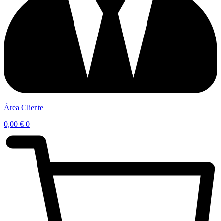
Área Cliente
0,00
€
0