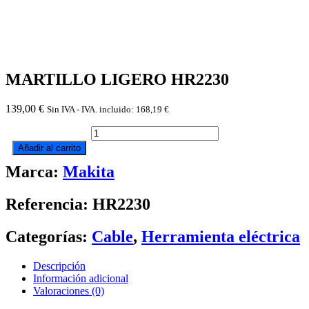
MARTILLO LIGERO HR2230
139,00
€
Sin IVA - IVA. incluido:
168,19
€
MARTILLO
LIGERO
Añadir al carrito
HR2230
Marca:
Makita
cantidad
Referencia: HR2230
Categorías:
Cable
,
Herramienta eléctrica
Descripción
Información adicional
Valoraciones (0)