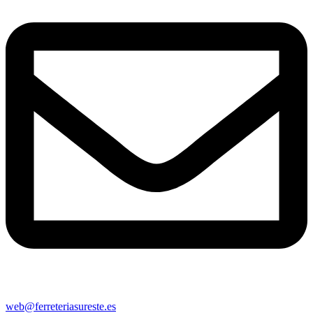
web@ferreteriasureste.es