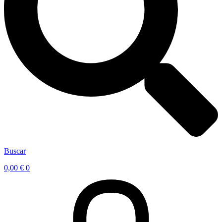
Buscar
0,00
€
0