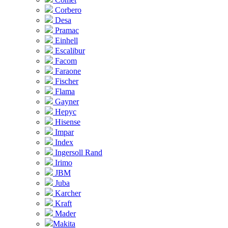
Corbero
Desa
Pramac
Einhell
Escalibur
Facom
Faraone
Fischer
Flama
Gayner
Hepyc
Hisense
Impar
Index
Ingersoll Rand
Irimo
JBM
Juba
Karcher
Kraft
Mader
Makita