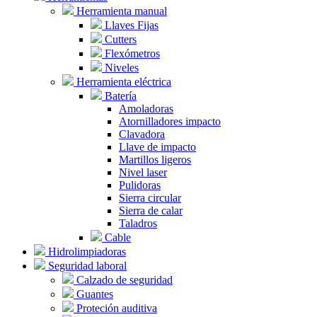
Herramienta manual
Llaves Fijas
Cutters
Flexómetros
Niveles
Herramienta eléctrica
Batería
Amoladoras
Atornilladores impacto
Clavadora
Llave de impacto
Martillos ligeros
Nivel laser
Pulidoras
Sierra circular
Sierra de calar
Taladros
Cable
Hidrolimpiadoras
Seguridad laboral
Calzado de seguridad
Guantes
Proteción auditiva