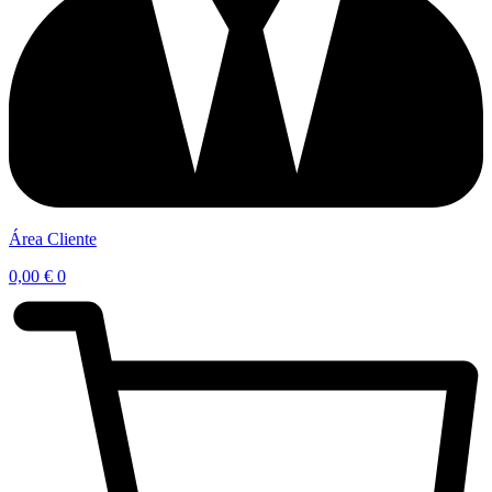
Área Cliente
0,00
€
0