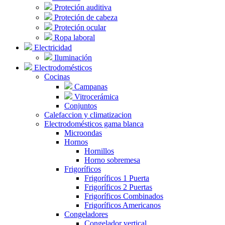
Proteción auditiva
Proteción de cabeza
Proteción ocular
Ropa laboral
Electricidad
Iluminación
Electrodomésticos
Cocinas
Campanas
Vitrocerámica
Conjuntos
Calefaccion y climatizacion
Electrodomésticos gama blanca
Microondas
Hornos
Hornillos
Horno sobremesa
Frigoríficos
Frigoríficos 1 Puerta
Frigoríficos 2 Puertas
Frigoríficos Combinados
Frigoríficos Americanos
Congeladores
Congelador vertical