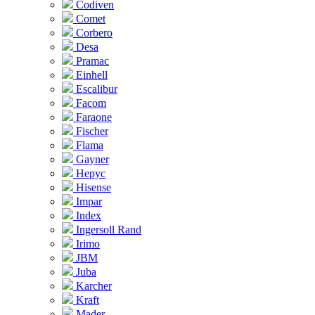
Codiven
Comet
Corbero
Desa
Pramac
Einhell
Escalibur
Facom
Faraone
Fischer
Flama
Gayner
Hepyc
Hisense
Impar
Index
Ingersoll Rand
Irimo
JBM
Juba
Karcher
Kraft
Mader