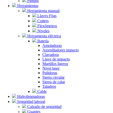
Pintura
Herramientas
Herramienta manual
Llaves Fijas
Cutters
Flexómetros
Niveles
Herramienta eléctrica
Batería
Amoladoras
Atornilladores impacto
Clavadora
Llave de impacto
Martillos ligeros
Nivel laser
Pulidoras
Sierra circular
Sierra de calar
Taladros
Cable
Hidrolimpiadoras
Seguridad laboral
Calzado de seguridad
Guantes