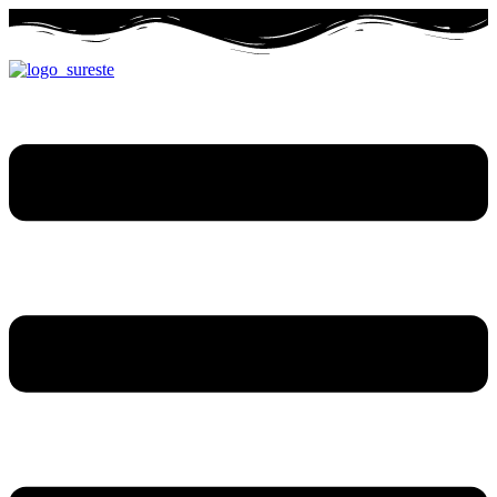
Ir
al
contenido