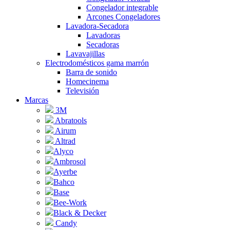
Congelador integrable
Arcones Congeladores
Lavadora-Secadora
Lavadoras
Secadoras
Lavavajillas
Electrodomésticos gama marrón
Barra de sonido
Homecinema
Televisión
Marcas
3M
Abratools
Airum
Altrad
Alyco
Ambrosol
Ayerbe
Bahco
Base
Bee-Work
Black & Decker
Candy