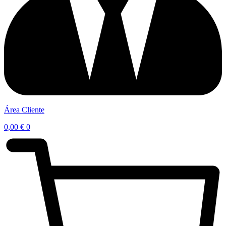
Área Cliente
0,00
€
0