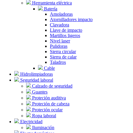
Herramienta eléctrica
Batería
Amoladoras
Atornilladores impacto
Clavadora
Llave de impacto
Martillos ligeros
Nivel laser
Pulidoras
Sierra circular
Sierra de calar
Taladros
Cable
Hidrolimpiadoras
Seguridad laboral
Calzado de seguridad
Guantes
Proteción auditiva
Proteción de cabeza
Proteción ocular
Ropa laboral
Electricidad
Iluminación