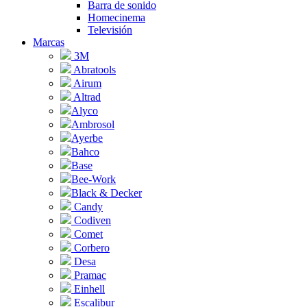
Barra de sonido
Homecinema
Televisión
Marcas
3M
Abratools
Airum
Altrad
Alyco
Ambrosol
Ayerbe
Bahco
Base
Bee-Work
Black & Decker
Candy
Codiven
Comet
Corbero
Desa
Pramac
Einhell
Escalibur