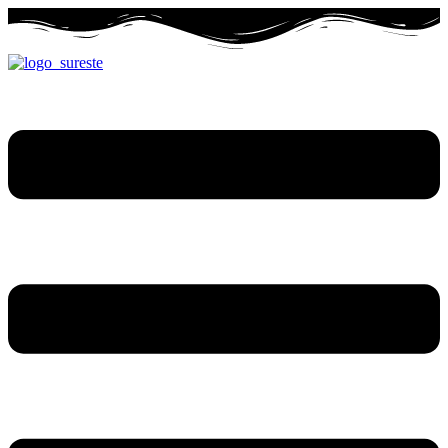
Ir
al
contenido