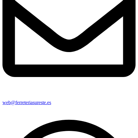
web@ferreteriasureste.es