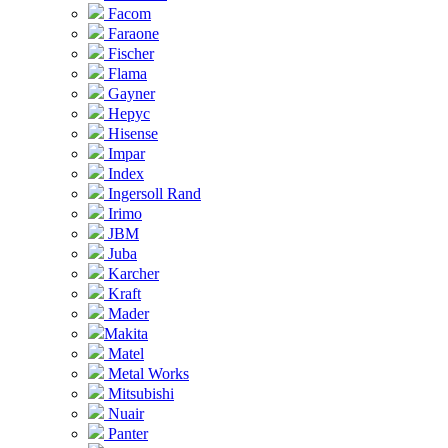
Facom
Faraone
Fischer
Flama
Gayner
Hepyc
Hisense
Impar
Index
Ingersoll Rand
Irimo
JBM
Juba
Karcher
Kraft
Mader
Makita
Matel
Metal Works
Mitsubishi
Nuair
Panter