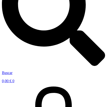
Buscar
0,00
€
0