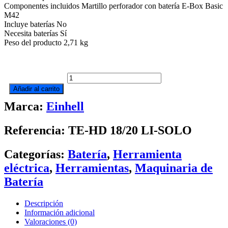
Componentes incluidos ‎Martillo perforador con batería E-Box Basic
M42
Incluye baterías ‎No
Necesita baterías ‎Sí
Peso del producto ‎2,71 kg
MARTILLO
PERCUTOR
Añadir al carrito
NEUMAÁTICO
Marca:
Einhell
A
BATERÍA
TE-
Referencia: TE-HD 18/20 LI-SOLO
HD
18/20
LI-
Categorías:
Batería
,
Herramienta
SOLO
eléctrica
,
Herramientas
,
Maquinaria de
cantidad
Batería
Descripción
Información adicional
Valoraciones (0)