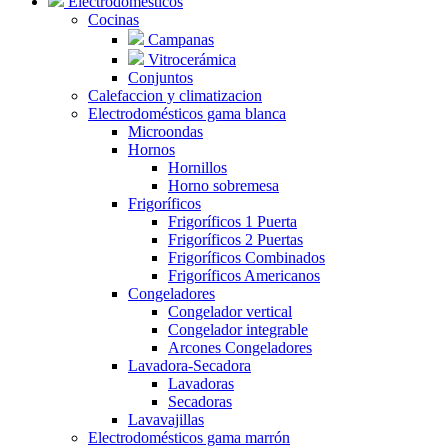
Electrodomésticos
Cocinas
Campanas
Vitrocerámica
Conjuntos
Calefaccion y climatizacion
Electrodomésticos gama blanca
Microondas
Hornos
Hornillos
Horno sobremesa
Frigoríficos
Frigoríficos 1 Puerta
Frigoríficos 2 Puertas
Frigoríficos Combinados
Frigoríficos Americanos
Congeladores
Congelador vertical
Congelador integrable
Arcones Congeladores
Lavadora-Secadora
Lavadoras
Secadoras
Lavavajillas
Electrodomésticos gama marrón