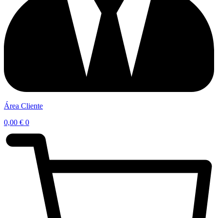
Área Cliente
0,00
€
0