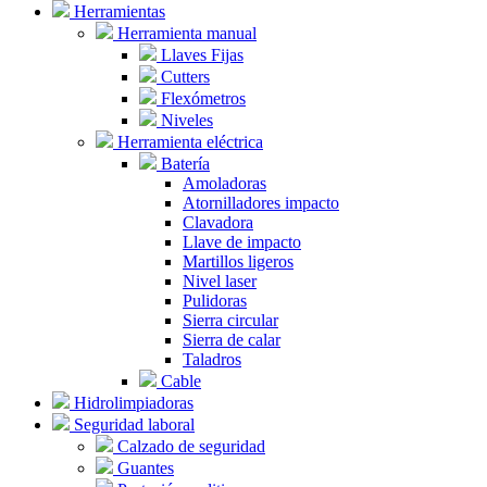
Herramientas
Herramienta manual
Llaves Fijas
Cutters
Flexómetros
Niveles
Herramienta eléctrica
Batería
Amoladoras
Atornilladores impacto
Clavadora
Llave de impacto
Martillos ligeros
Nivel laser
Pulidoras
Sierra circular
Sierra de calar
Taladros
Cable
Hidrolimpiadoras
Seguridad laboral
Calzado de seguridad
Guantes