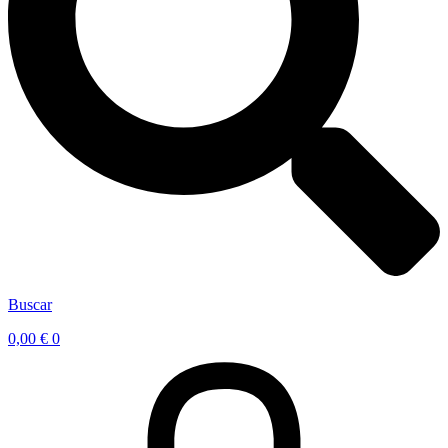
Buscar
0,00
€
0