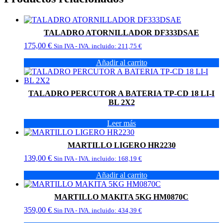
TALADRO ATORNILLADOR DF333DSAE
175,00
€
Sin IVA - IVA. incluido:
211,75
€
Añadir al carrito
TALADRO PERCUTOR A BATERIA TP-CD 18 LI-I
BL 2X2
Leer más
MARTILLO LIGERO HR2230
139,00
€
Sin IVA - IVA. incluido:
168,19
€
Añadir al carrito
MARTILLO MAKITA 5KG HM0870C
359,00
€
Sin IVA - IVA. incluido:
434,39
€