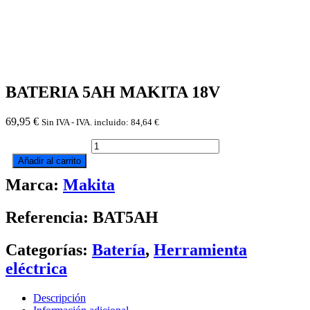
BATERIA 5AH MAKITA 18V
69,95
€
Sin IVA - IVA. incluido:
84,64
€
BATERIA
5AH
Añadir al carrito
MAKITA
Marca:
Makita
18V
cantidad
Referencia: BAT5AH
Categorías:
Batería
,
Herramienta
eléctrica
Descripción