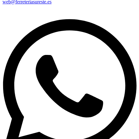
web@ferreteriasureste.es