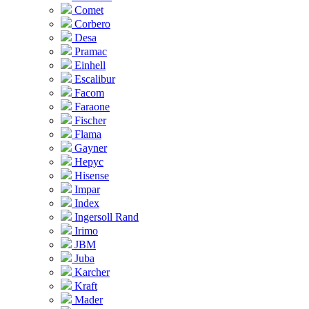
Comet
Corbero
Desa
Pramac
Einhell
Escalibur
Facom
Faraone
Fischer
Flama
Gayner
Hepyc
Hisense
Impar
Index
Ingersoll Rand
Irimo
JBM
Juba
Karcher
Kraft
Mader