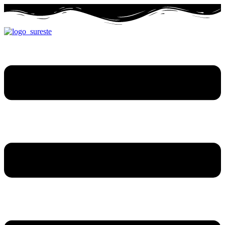
Ir
al
contenido