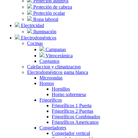
Proteción auditiva
Proteción de cabeza
Proteción ocular
Ropa laboral
Electricidad
Iluminación
Electrodomésticos
Cocinas
Campanas
Vitrocerámica
Conjuntos
Calefaccion y climatizacion
Electrodomésticos gama blanca
Microondas
Hornos
Hornillos
Horno sobremesa
Frigoríficos
Frigoríficos 1 Puerta
Frigoríficos 2 Puertas
Frigoríficos Combinados
Frigoríficos Americanos
Congeladores
Congelador vertical