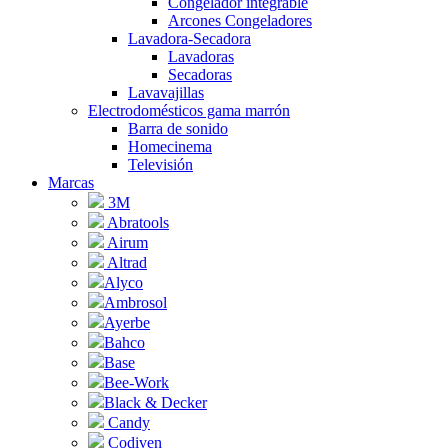
Congelador integrable
Arcones Congeladores
Lavadora-Secadora
Lavadoras
Secadoras
Lavavajillas
Electrodomésticos gama marrón
Barra de sonido
Homecinema
Televisión
Marcas
3M
Abratools
Airum
Altrad
Alyco
Ambrosol
Ayerbe
Bahco
Base
Bee-Work
Black & Decker
Candy
Codiven