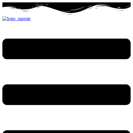
Ir
al
contenido