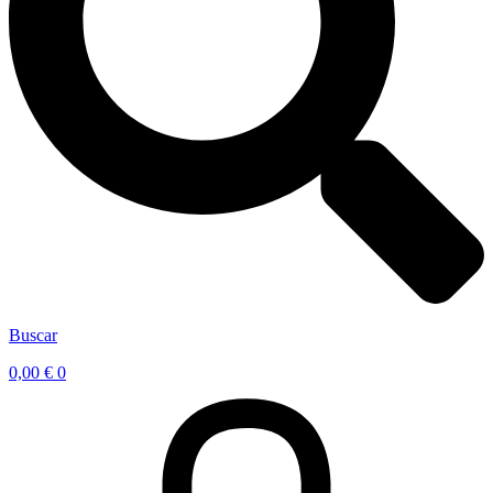
Buscar
0,00
€
0