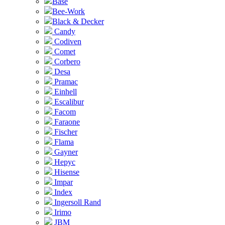
Base
Bee-Work
Black & Decker
Candy
Codiven
Comet
Corbero
Desa
Pramac
Einhell
Escalibur
Facom
Faraone
Fischer
Flama
Gayner
Hepyc
Hisense
Impar
Index
Ingersoll Rand
Irimo
JBM