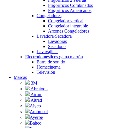
Frigoríficos 2 Puertas
Frigoríficos Combinados
Frigoríficos Americanos
Congeladores
Congelador vertical
Congelador integrable
Arcones Congeladores
Lavadora-Secadora
Lavadoras
Secadoras
Lavavajillas
Electrodomésticos gama marrón
Barra de sonido
Homecinema
Televisión
Marcas
3M
Abratools
Airum
Altrad
Alyco
Ambrosol
Ayerbe
Bahco