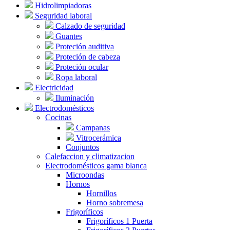
Hidrolimpiadoras
Seguridad laboral
Calzado de seguridad
Guantes
Proteción auditiva
Proteción de cabeza
Proteción ocular
Ropa laboral
Electricidad
Iluminación
Electrodomésticos
Cocinas
Campanas
Vitrocerámica
Conjuntos
Calefaccion y climatizacion
Electrodomésticos gama blanca
Microondas
Hornos
Hornillos
Horno sobremesa
Frigoríficos
Frigoríficos 1 Puerta