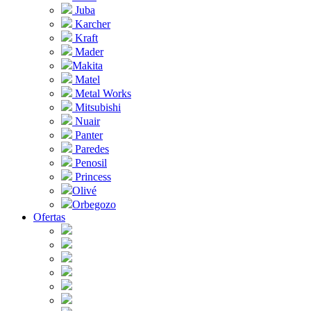
Juba
Karcher
Kraft
Mader
Makita
Matel
Metal Works
Mitsubishi
Nuair
Panter
Paredes
Penosil
Princess
Olivé
Orbegozo
Ofertas