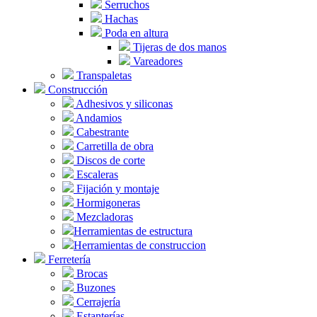
Serruchos
Hachas
Poda en altura
Tijeras de dos manos
Vareadores
Transpaletas
Construcción
Adhesivos y siliconas
Andamios
Cabestrante
Carretilla de obra
Discos de corte
Escaleras
Fijación y montaje
Hormigoneras
Mezcladoras
Herramientas de estructura
Herramientas de construccion
Ferretería
Brocas
Buzones
Cerrajería
Estanterías