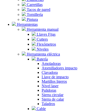
Carretillas
Tacos de pared
Tornillería
Pintura
Herramientas
Herramienta manual
Llaves Fijas
Cutters
Flexómetros
Niveles
Herramienta eléctrica
Batería
Amoladoras
Atornilladores impacto
Clavadora
Llave de impacto
Martillos ligeros
Nivel laser
Pulidoras
Sierra circular
Sierra de calar
Taladros
Cable