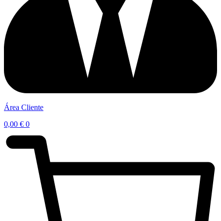
Área Cliente
0,00
€
0