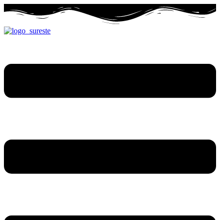
Ir
al
contenido