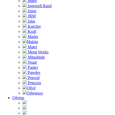
Index
Ingersoll Rand
Irimo
JBM
Juba
Karcher
Kraft
Mader
Makita
Matel
Metal Works
Mitsubishi
Nuair
Panter
Paredes
Penosil
Princess
Olivé
Orbegozo
Ofertas