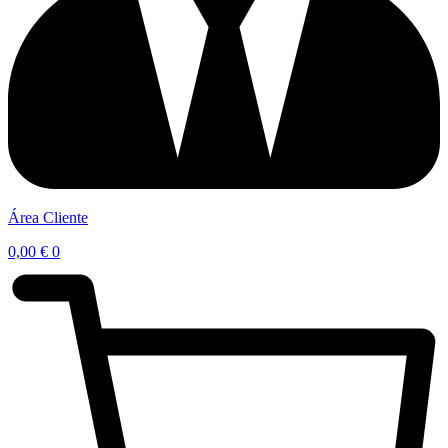
Área Cliente
0,00
€
0