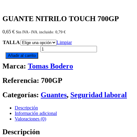
GUANTE NITRILO TOUCH 700GP
0,65
€
Sin IVA - IVA. incluido:
0,79
€
TALLA
Limpiar
GUANTE
NITRILO
Añadir al carrito
TOUCH
Marca:
Tomas Bodero
700GP
cantidad
Referencia: 700GP
Categorías:
Guantes
,
Seguridad laboral
Descripción
Información adicional
Valoraciones (0)
Descripción