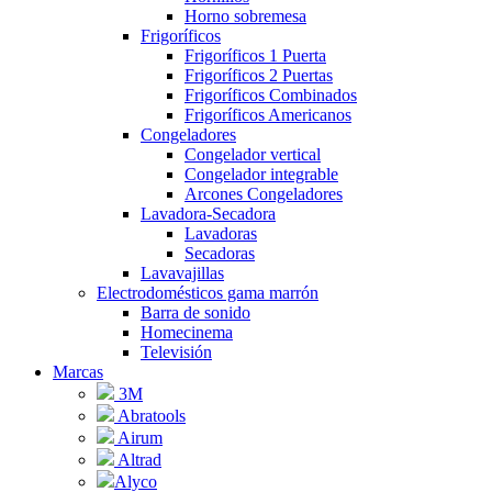
Horno sobremesa
Frigoríficos
Frigoríficos 1 Puerta
Frigoríficos 2 Puertas
Frigoríficos Combinados
Frigoríficos Americanos
Congeladores
Congelador vertical
Congelador integrable
Arcones Congeladores
Lavadora-Secadora
Lavadoras
Secadoras
Lavavajillas
Electrodomésticos gama marrón
Barra de sonido
Homecinema
Televisión
Marcas
3M
Abratools
Airum
Altrad
Alyco