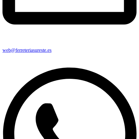
web@ferreteriasureste.es