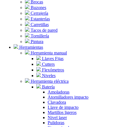
Brocas
Buzones
Cerrajería
Estanterías
Carretillas
Tacos de pared
Tornillería
Pintura
Herramientas
Herramienta manual
Llaves Fijas
Cutters
Flexómetros
Niveles
Herramienta eléctrica
Batería
Amoladoras
Atornilladores impacto
Clavadora
Llave de impacto
Martillos ligeros
Nivel laser
Pulidoras