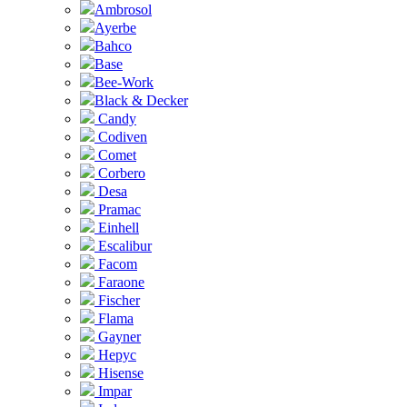
Ambrosol
Ayerbe
Bahco
Base
Bee-Work
Black & Decker
Candy
Codiven
Comet
Corbero
Desa
Pramac
Einhell
Escalibur
Facom
Faraone
Fischer
Flama
Gayner
Hepyc
Hisense
Impar