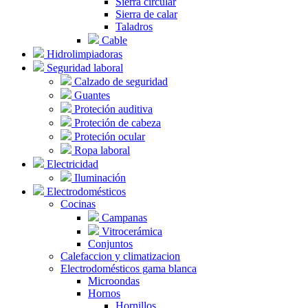
Sierra circular
Sierra de calar
Taladros
Cable
Hidrolimpiadoras
Seguridad laboral
Calzado de seguridad
Guantes
Proteción auditiva
Proteción de cabeza
Proteción ocular
Ropa laboral
Electricidad
Iluminación
Electrodomésticos
Cocinas
Campanas
Vitrocerámica
Conjuntos
Calefaccion y climatizacion
Electrodomésticos gama blanca
Microondas
Hornos
Hornillos