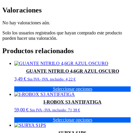
Valoraciones
No hay valoraciones aún.
Solo los usuarios registrados que hayan comprado este producto
pueden hacer una valoración.
Productos relacionados
GUANTE NITRILO 4,6GR AZUL OSCURO
3,49
€
Sin IVA - IVA. incluido:
4,22
€
Seleccionar opciones
Este
producto
I-ROBOX S3 ANTIFATIGA
tiene
59,00
€
múltiples
Sin IVA - IVA. incluido:
71,39
€
variantes.
Seleccionar opciones
Las
Este
opciones
producto
se
SURYA S1PS