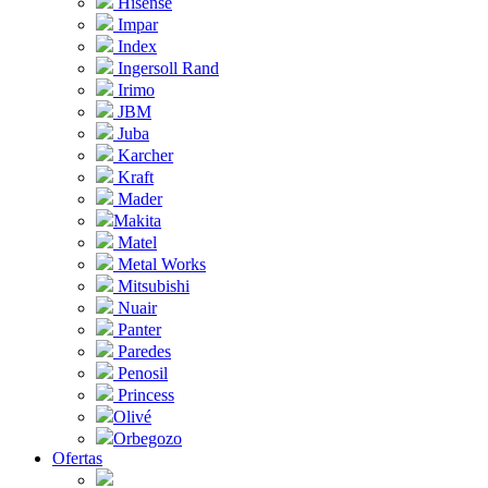
Hisense
Impar
Index
Ingersoll Rand
Irimo
JBM
Juba
Karcher
Kraft
Mader
Makita
Matel
Metal Works
Mitsubishi
Nuair
Panter
Paredes
Penosil
Princess
Olivé
Orbegozo
Ofertas