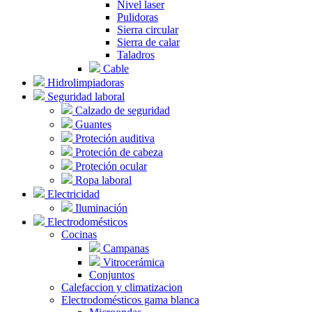
Nivel laser
Pulidoras
Sierra circular
Sierra de calar
Taladros
Cable
Hidrolimpiadoras
Seguridad laboral
Calzado de seguridad
Guantes
Proteción auditiva
Proteción de cabeza
Proteción ocular
Ropa laboral
Electricidad
Iluminación
Electrodomésticos
Cocinas
Campanas
Vitrocerámica
Conjuntos
Calefaccion y climatizacion
Electrodomésticos gama blanca