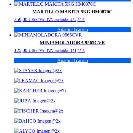
MARTILLO MAKITA 5KG HM0870C
359,00
€
Sin IVA - IVA. incluido:
434,39
€
Añadir al carrito
MINIAMOLADORA 9565CVR
125,00
€
Sin IVA - IVA. incluido:
151,25
€
Añadir al carrito