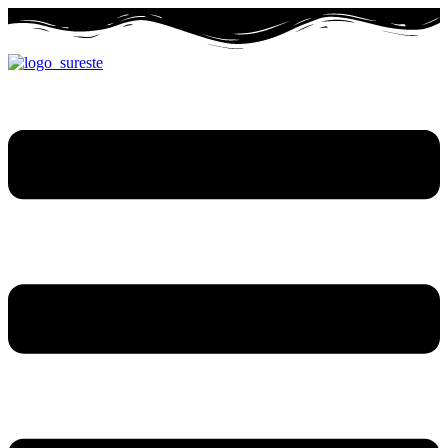
Ir
al
contenido