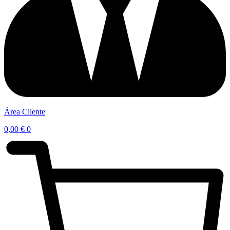
Área Cliente
0,00
€
0