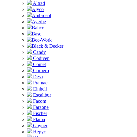
Altrad
Alyco
Ambrosol
Ayerbe
Bahco
Base
Bee-Work
Black & Decker
Candy
Codiven
Comet
Corbero
Desa
Pramac
Einhell
Escalibur
Facom
Faraone
Fischer
Flama
Gayner
Hepyc