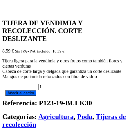
TIJERA DE VENDIMIA Y
RECOLECCIÓN. CORTE
DESLIZANTE
8,59
€
Sin IVA - IVA. incluido:
10,39
€
Tijera ligera para la vendimia y otros frutos como también flores y
ciertas verduras
Cabeza de corte larga y delgada que garantiza un corte deslizante
Mangos de poliamida reforzados con fibra de vidrio
TIJERA
DE
Añadir al carrito
VENDIMIA
Referencia: P123-19-BULK30
Y
RECOLECCIÓN.
CORTE
Categorías:
Agricultura
,
Poda
,
Tijeras de
DESLIZANTE
cantidad
recolección