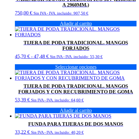
A 2960MM.)
750,00
€
Sin IVA - IVA. incluido:
907,50
€
Añadir al carrito
TIJERA DE PODA TRADICIONAL. MANGOS
FORJADOS
Rango
45,70
€
-
47,48
€
Sin IVA - IVA. incluido:
55,30
€
de
Seleccionar opciones
precios:
Este
desde
producto
45,70 €
tiene
hasta
TIJERA DE PODA TRADICIONAL. MANGOS
múltiples
47,48 €
FORJADOS Y CON RECUBRIMIENTO DE GOMA
variantes.
53,39
€
Las
Sin IVA - IVA. incluido:
64,60
€
opciones
Añadir al carrito
se
pueden
elegir
FUNDA PARA TIJERAS DE DOS MANOS
en
33,22
€
Sin IVA - IVA. incluido:
40,20
€
la