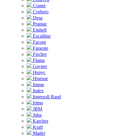
Comet
Corbero
Desa
Pramac
Einhell
Escalibur
Facom
Faraone
Fischer
Flama
Gayner
Hepyc
Hisense
Impar
Index
Ingersoll Rand
Irimo
JBM
Juba
Karcher
Kraft
Mader