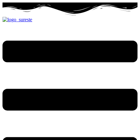
Ir
al
contenido