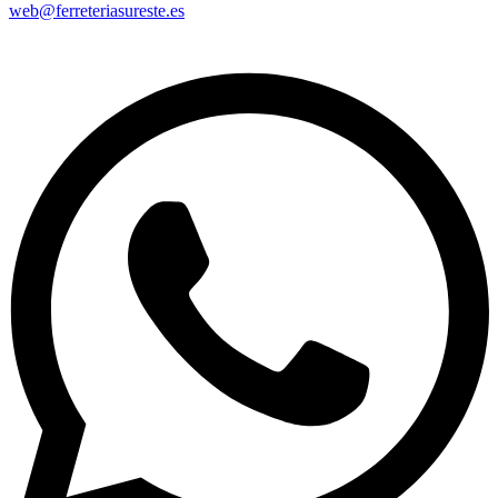
web@ferreteriasureste.es