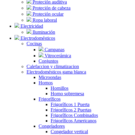
Proteción auditiva
Proteción de cabeza
Proteción ocular
Ropa laboral
Electricidad
Iluminación
Electrodomésticos
Cocinas
Campanas
Vitrocerámica
Conjuntos
Calefaccion y climatizacion
Electrodomésticos gama blanca
Microondas
Hornos
Hornillos
Horno sobremesa
Frigoríficos
Frigoríficos 1 Puerta
Frigoríficos 2 Puertas
Frigoríficos Combinados
Frigoríficos Americanos
Congeladores
Congelador vertical