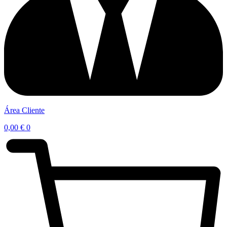
Área Cliente
0,00
€
0