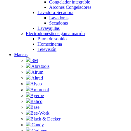
Congelador integrable
Arcones Congeladores
Lavadora-Secadora
Lavadoras
Secadoras
Lavavajillas
Electrodomésticos gama marrón
Barra de sonido
Homecinema
Televisión
Marcas
3M
Abratools
Airum
Altrad
Alyco
Ambrosol
Ayerbe
Bahco
Base
Bee-Work
Black & Decker
Candy
Codiven