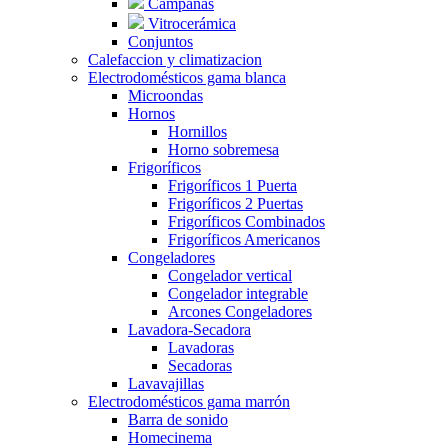
Campanas
Vitrocerámica
Conjuntos
Calefaccion y climatizacion
Electrodomésticos gama blanca
Microondas
Hornos
Hornillos
Horno sobremesa
Frigoríficos
Frigoríficos 1 Puerta
Frigoríficos 2 Puertas
Frigoríficos Combinados
Frigoríficos Americanos
Congeladores
Congelador vertical
Congelador integrable
Arcones Congeladores
Lavadora-Secadora
Lavadoras
Secadoras
Lavavajillas
Electrodomésticos gama marrón
Barra de sonido
Homecinema