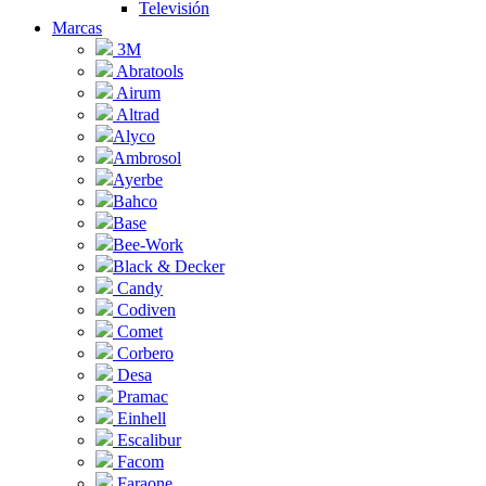
Televisión
Marcas
3M
Abratools
Airum
Altrad
Alyco
Ambrosol
Ayerbe
Bahco
Base
Bee-Work
Black & Decker
Candy
Codiven
Comet
Corbero
Desa
Pramac
Einhell
Escalibur
Facom
Faraone