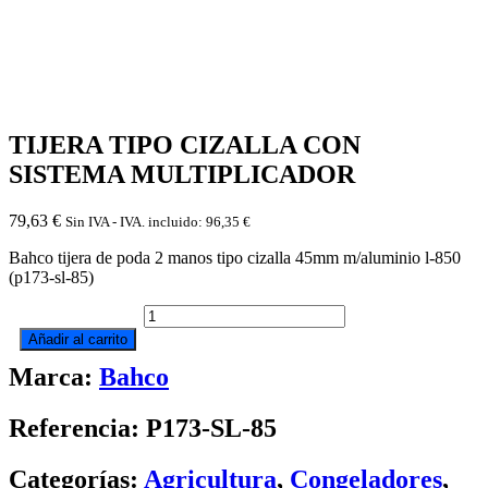
TIJERA TIPO CIZALLA CON
SISTEMA MULTIPLICADOR
79,63
€
Sin IVA - IVA. incluido:
96,35
€
Bahco tijera de poda 2 manos tipo cizalla 45mm m/aluminio l-850
(p173-sl-85)
TIJERA
TIPO
Añadir al carrito
CIZALLA
Marca:
Bahco
CON
SISTEMA
MULTIPLICADOR
Referencia: P173-SL-85
cantidad
Categorías:
Agricultura
,
Congeladores
,