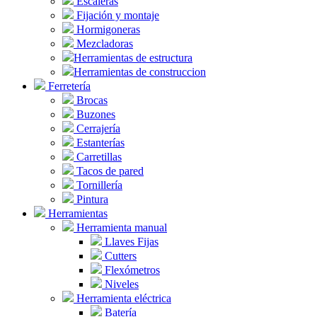
Escaleras
Fijación y montaje
Hormigoneras
Mezcladoras
Herramientas de estructura
Herramientas de construccion
Ferretería
Brocas
Buzones
Cerrajería
Estanterías
Carretillas
Tacos de pared
Tornillería
Pintura
Herramientas
Herramienta manual
Llaves Fijas
Cutters
Flexómetros
Niveles
Herramienta eléctrica
Batería