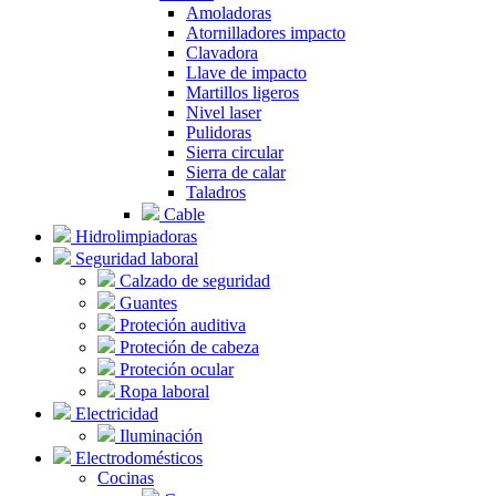
Amoladoras
Atornilladores impacto
Clavadora
Llave de impacto
Martillos ligeros
Nivel laser
Pulidoras
Sierra circular
Sierra de calar
Taladros
Cable
Hidrolimpiadoras
Seguridad laboral
Calzado de seguridad
Guantes
Proteción auditiva
Proteción de cabeza
Proteción ocular
Ropa laboral
Electricidad
Iluminación
Electrodomésticos
Cocinas