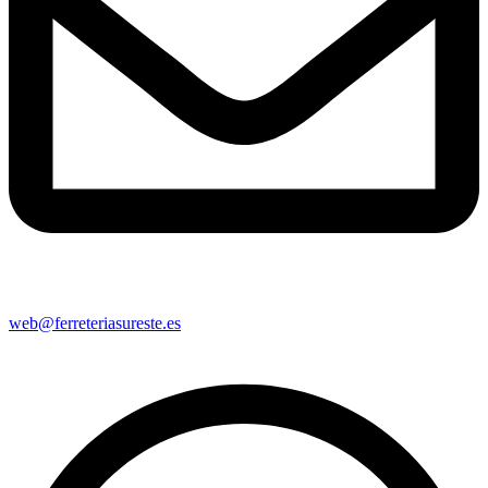
web@ferreteriasureste.es