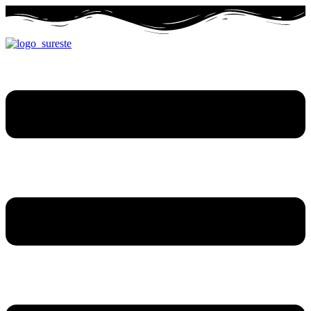
Ir
al
contenido