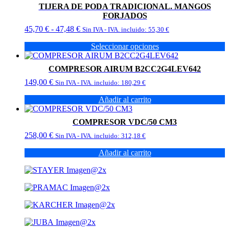
tiene
TIJERA DE PODA TRADICIONAL. MANGOS
múltiples
FORJADOS
variantes.
Rango
45,70
€
-
47,48
€
Las
Sin IVA - IVA. incluido:
55,30
€
de
opciones
Seleccionar opciones
precios:
se
Este
desde
pueden
producto
45,70 €
elegir
COMPRESOR AIRUM B2CC2G4LEV642
tiene
hasta
en
149,00
€
múltiples
Sin IVA - IVA. incluido:
180,29
€
47,48 €
la
variantes.
página
Añadir al carrito
Las
de
opciones
producto
se
COMPRESOR VDC/50 CM3
pueden
258,00
€
Sin IVA - IVA. incluido:
312,18
€
elegir
en
Añadir al carrito
la
página
de
producto