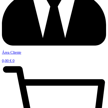
Área Cliente
0,00
€
0