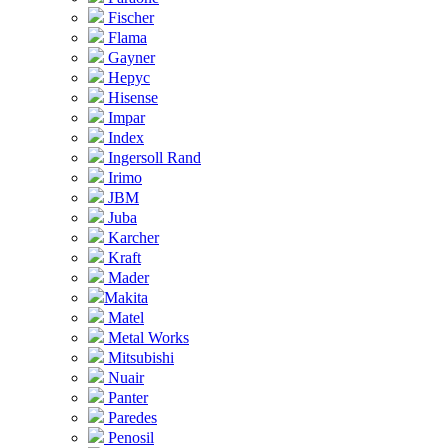
Fischer
Flama
Gayner
Hepyc
Hisense
Impar
Index
Ingersoll Rand
Irimo
JBM
Juba
Karcher
Kraft
Mader
Makita
Matel
Metal Works
Mitsubishi
Nuair
Panter
Paredes
Penosil