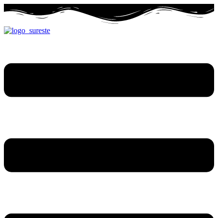
Ir
al
contenido