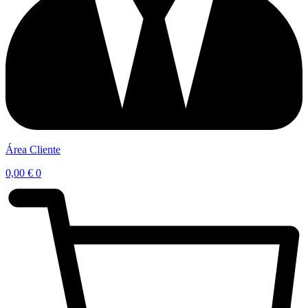
Área Cliente
0,00
€
0