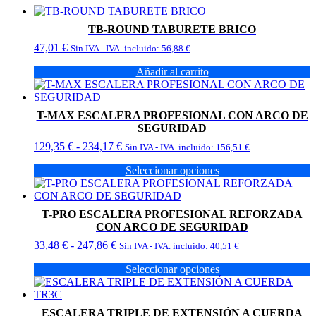
TB-ROUND TABURETE BRICO
47,01
€
Sin IVA - IVA. incluido:
56,88
€
Añadir al carrito
T-MAX ESCALERA PROFESIONAL CON ARCO DE
SEGURIDAD
Rango
129,35
€
-
234,17
€
Sin IVA - IVA. incluido:
156,51
€
de
Seleccionar opciones
precios:
Este
desde
producto
129,35 €
tiene
hasta
T-PRO ESCALERA PROFESIONAL REFORZADA
múltiples
234,17 €
CON ARCO DE SEGURIDAD
variantes.
Rango
33,48
€
-
247,86
€
Las
Sin IVA - IVA. incluido:
40,51
€
de
opciones
Seleccionar opciones
precios:
se
Este
desde
pueden
producto
33,48 €
elegir
tiene
hasta
en
ESCALERA TRIPLE DE EXTENSIÓN A CUERDA