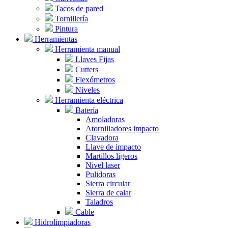
Tacos de pared
Tornillería
Pintura
Herramientas
Herramienta manual
Llaves Fijas
Cutters
Flexómetros
Niveles
Herramienta eléctrica
Batería
Amoladoras
Atornilladores impacto
Clavadora
Llave de impacto
Martillos ligeros
Nivel laser
Pulidoras
Sierra circular
Sierra de calar
Taladros
Cable
Hidrolimpiadoras