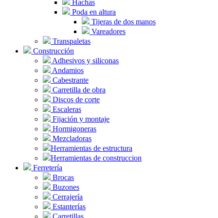
Hachas
Poda en altura
Tijeras de dos manos
Vareadores
Transpaletas
Construcción
Adhesivos y siliconas
Andamios
Cabestrante
Carretilla de obra
Discos de corte
Escaleras
Fijación y montaje
Hormigoneras
Mezcladoras
Herramientas de estructura
Herramientas de construccion
Ferretería
Brocas
Buzones
Cerrajería
Estanterías
Carretillas