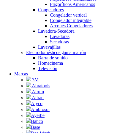
Frigoríficos Americanos
Congeladores
Congelador vertical
Congelador integrable
Arcones Congeladores
Lavadora-Secadora
Lavadoras
Secadoras
Lavavajillas
Electrodomésticos gama marrón
Barra de sonido
Homecinema
Televisión
Marcas
3M
Abratools
Airum
Altrad
Alyco
Ambrosol
Ayerbe
Bahco
Base