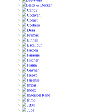
Bee-Work
Black & Decker
Candy
Codiven
Comet
Corbero
Desa
Pramac
Einhell
Escalibur
Facom
Faraone
Fischer
Flama
Gayner
Hepyc
Hisense
Impar
Index
Ingersoll Rand
Irimo
JBM
Juba