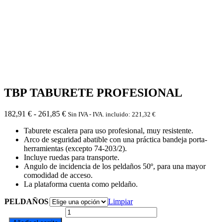
TBP TABURETE PROFESIONAL
Rango
182,91
€
-
261,85
€
Sin IVA - IVA. incluido:
221,32
€
de
Taburete escalera para uso profesional, muy resistente.
precios:
Arco de seguridad abatible con una práctica bandeja porta-
desde
herramientas (excepto 74-203/2).
182,91 €
Incluye ruedas para transporte.
hasta
Angulo de incidencia de los peldaños 50º, para una mayor
261,85 €
comodidad de acceso.
La plataforma cuenta como peldaño.
PELDAÑOS
Limpiar
TBP
TABURETE