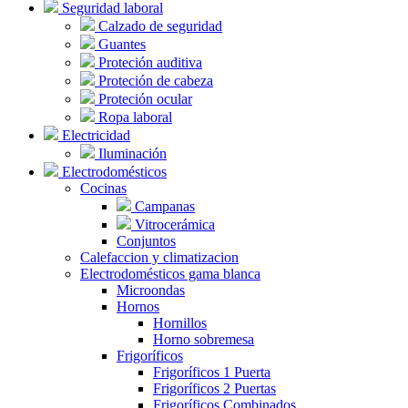
Seguridad laboral
Calzado de seguridad
Guantes
Proteción auditiva
Proteción de cabeza
Proteción ocular
Ropa laboral
Electricidad
Iluminación
Electrodomésticos
Cocinas
Campanas
Vitrocerámica
Conjuntos
Calefaccion y climatizacion
Electrodomésticos gama blanca
Microondas
Hornos
Hornillos
Horno sobremesa
Frigoríficos
Frigoríficos 1 Puerta
Frigoríficos 2 Puertas
Frigoríficos Combinados