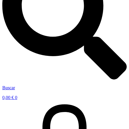
Buscar
0,00
€
0