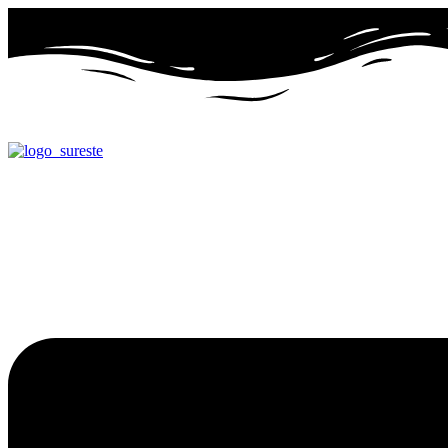
Ir
al
contenido