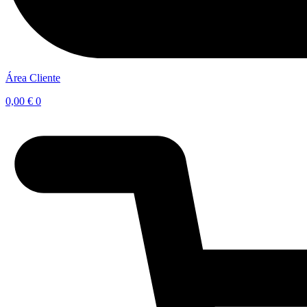
Área Cliente
0,00
€
0