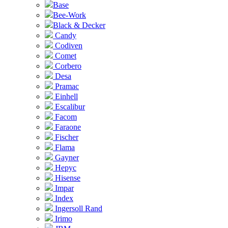
Base
Bee-Work
Black & Decker
Candy
Codiven
Comet
Corbero
Desa
Pramac
Einhell
Escalibur
Facom
Faraone
Fischer
Flama
Gayner
Hepyc
Hisense
Impar
Index
Ingersoll Rand
Irimo