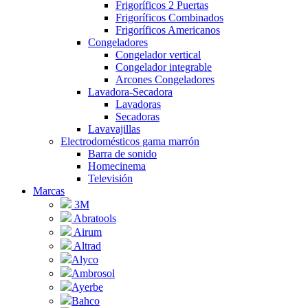
Frigoríficos 2 Puertas
Frigoríficos Combinados
Frigoríficos Americanos
Congeladores
Congelador vertical
Congelador integrable
Arcones Congeladores
Lavadora-Secadora
Lavadoras
Secadoras
Lavavajillas
Electrodomésticos gama marrón
Barra de sonido
Homecinema
Televisión
Marcas
3M
Abratools
Airum
Altrad
Alyco
Ambrosol
Ayerbe
Bahco