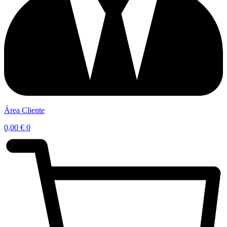
Área Cliente
0,00
€
0