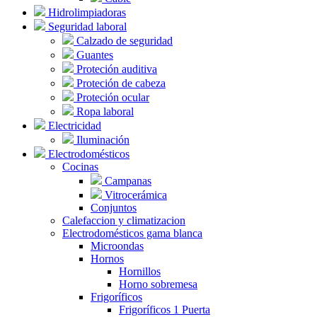
Hidrolimpiadoras
Seguridad laboral
Calzado de seguridad
Guantes
Proteción auditiva
Proteción de cabeza
Proteción ocular
Ropa laboral
Electricidad
Iluminación
Electrodomésticos
Cocinas
Campanas
Vitrocerámica
Conjuntos
Calefaccion y climatizacion
Electrodomésticos gama blanca
Microondas
Hornos
Hornillos
Horno sobremesa
Frigoríficos
Frigoríficos 1 Puerta