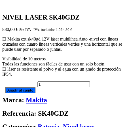
NIVEL LASER SK40GDZ
880,00
€
Sin IVA - IVA. incluido:
1.064,80
€
El Makita cxt sk40gd 12V láser multilínea Auto -nivel con líneas
cruzadas con cuatro líneas verticales verdes y una horizontal que se
puede usar por separado o juntas.
Visibilidad de 10 metros.
Todas las funciones son fáciles de usar con un solo botón.
El láser es resistente al polvo y al agua con un grado de protección
IP54.
NIVEL
LASER
Añadir al carrito
SK40GDZ
Marca:
Makita
cantidad
Referencia: SK40GDZ
Categorías:
Batería
,
Nivel laser