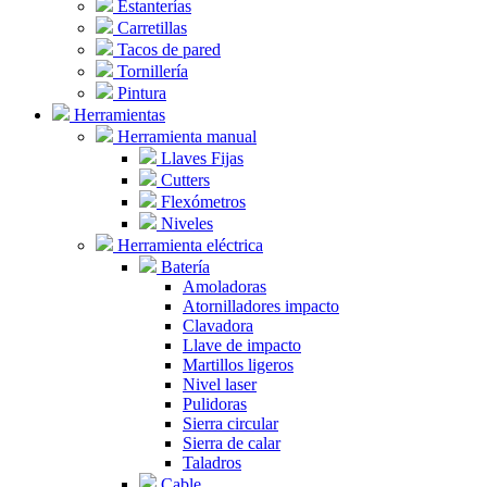
Estanterías
Carretillas
Tacos de pared
Tornillería
Pintura
Herramientas
Herramienta manual
Llaves Fijas
Cutters
Flexómetros
Niveles
Herramienta eléctrica
Batería
Amoladoras
Atornilladores impacto
Clavadora
Llave de impacto
Martillos ligeros
Nivel laser
Pulidoras
Sierra circular
Sierra de calar
Taladros
Cable