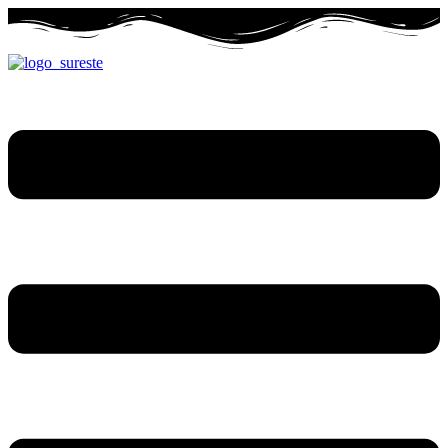
Ir
al
contenido