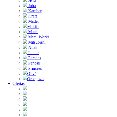
JBM
Juba
Karcher
Kraft
Mader
Makita
Matel
Metal Works
Mitsubishi
Nuair
Panter
Paredes
Penosil
Princess
Olivé
Orbegozo
Ofertas