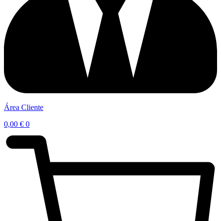
Área Cliente
0,00
€
0