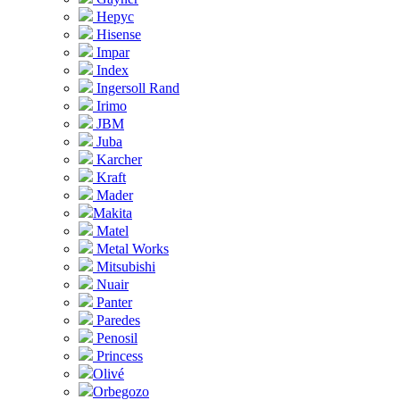
Hepyc
Hisense
Impar
Index
Ingersoll Rand
Irimo
JBM
Juba
Karcher
Kraft
Mader
Makita
Matel
Metal Works
Mitsubishi
Nuair
Panter
Paredes
Penosil
Princess
Olivé
Orbegozo