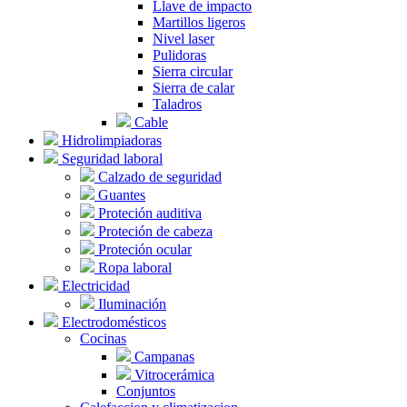
Llave de impacto
Martillos ligeros
Nivel laser
Pulidoras
Sierra circular
Sierra de calar
Taladros
Cable
Hidrolimpiadoras
Seguridad laboral
Calzado de seguridad
Guantes
Proteción auditiva
Proteción de cabeza
Proteción ocular
Ropa laboral
Electricidad
Iluminación
Electrodomésticos
Cocinas
Campanas
Vitrocerámica
Conjuntos