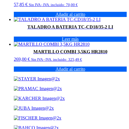
57,85
€
Sin IVA - IVA. incluido:
70,00
€
Añadir al carrito
TALADRO A BATERIA TC-CD18/35-2 LI
Leer más
MARTILLO COMBI 3,5KG HR2810
269,00
€
Sin IVA - IVA. incluido:
325,49
€
Añadir al carrito