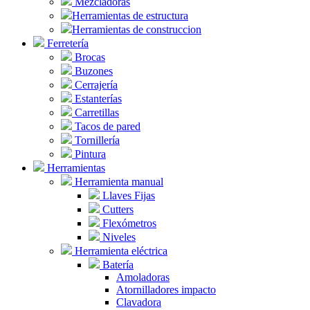
Mezcladoras
Herramientas de estructura
Herramientas de construccion
Ferretería
Brocas
Buzones
Cerrajería
Estanterías
Carretillas
Tacos de pared
Tornillería
Pintura
Herramientas
Herramienta manual
Llaves Fijas
Cutters
Flexómetros
Niveles
Herramienta eléctrica
Batería
Amoladoras
Atornilladores impacto
Clavadora