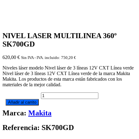
NIVEL LASER MULTILINEA 360º
SK700GD
620,00
€
Sin IVA - IVA. incluido:
750,20
€
Niveles láser modelo Nivel láser de 3 líneas 12V CXT Línea verde
Nivel láser de 3 líneas 12V CXT Línea verde de la marca Makita
Makita. Los productos de esta marca están fabricados con los
materiales de la mejor calidad.
NIVEL
LASER
Añadir al carrito
MULTILINEA
Marca:
Makita
360º
SK700GD
cantidad
Referencia: SK700GD