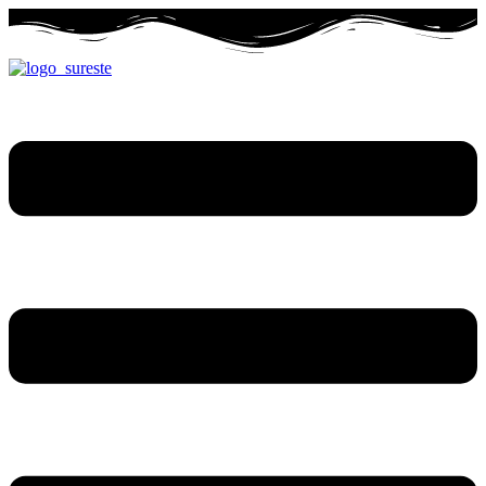
Ir
al
contenido