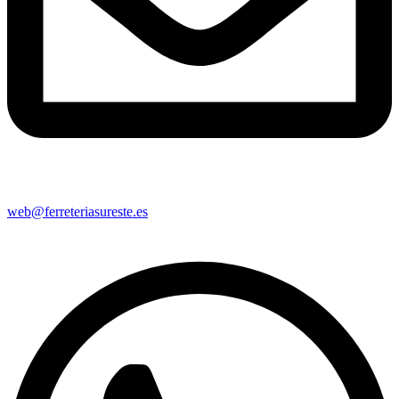
web@ferreteriasureste.es