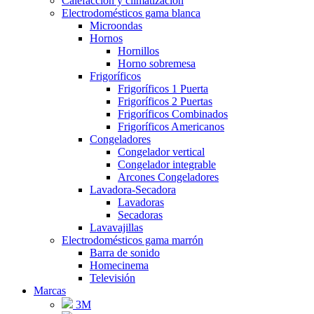
Calefaccion y climatizacion
Electrodomésticos gama blanca
Microondas
Hornos
Hornillos
Horno sobremesa
Frigoríficos
Frigoríficos 1 Puerta
Frigoríficos 2 Puertas
Frigoríficos Combinados
Frigoríficos Americanos
Congeladores
Congelador vertical
Congelador integrable
Arcones Congeladores
Lavadora-Secadora
Lavadoras
Secadoras
Lavavajillas
Electrodomésticos gama marrón
Barra de sonido
Homecinema
Televisión
Marcas
3M