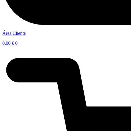
Área Cliente
0,00
€
0