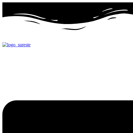
Ir
al
contenido