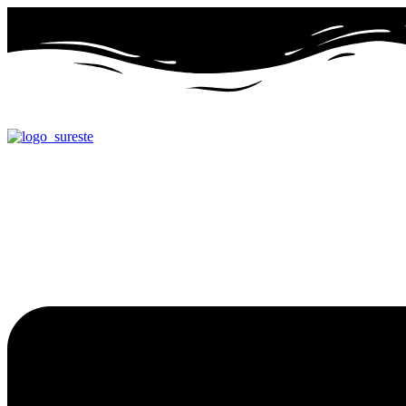
Ir
al
contenido