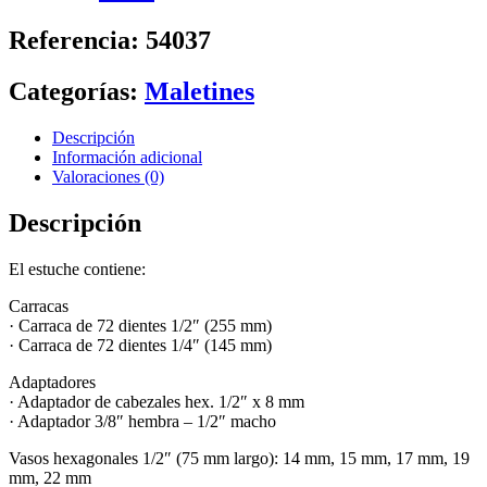
108
PIEZAS
Referencia: 54037
CON
VASOS
HEXAGONALES
Categorías:
Maletines
DE
1/4"
Descripción
Y
Información adicional
1/2"
Valoraciones (0)
CINCADO
cantidad
Descripción
El estuche contiene:
Carracas
· Carraca de 72 dientes 1/2″ (255 mm)
· Carraca de 72 dientes 1/4″ (145 mm)
Adaptadores
· Adaptador de cabezales hex. 1/2″ x 8 mm
· Adaptador 3/8″ hembra – 1/2″ macho
Vasos hexagonales 1/2″ (75 mm largo): 14 mm, 15 mm, 17 mm, 19
mm, 22 mm