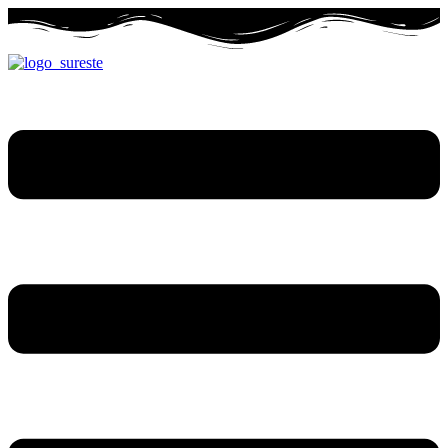
Ir
al
contenido