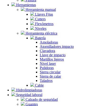
Pintura
Herramientas
Herramienta manual
Llaves Fijas
Cutters
Flexómetros
Niveles
Herramienta eléctrica
Batería
Amoladoras
Atornilladores impacto
Clavadora
Llave de impacto
Martillos ligeros
Nivel laser
Pulidoras
Sierra circular
Sierra de calar
Taladros
Cable
Hidrolimpiadoras
Seguridad laboral
Calzado de seguridad
Guantes