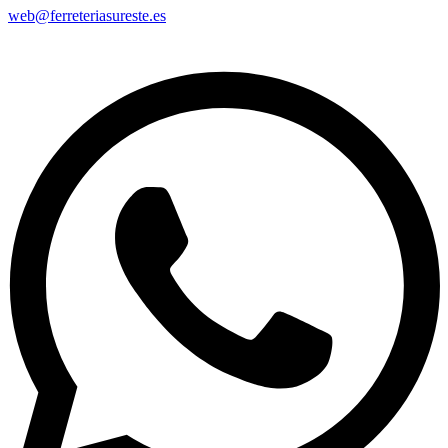
web@ferreteriasureste.es