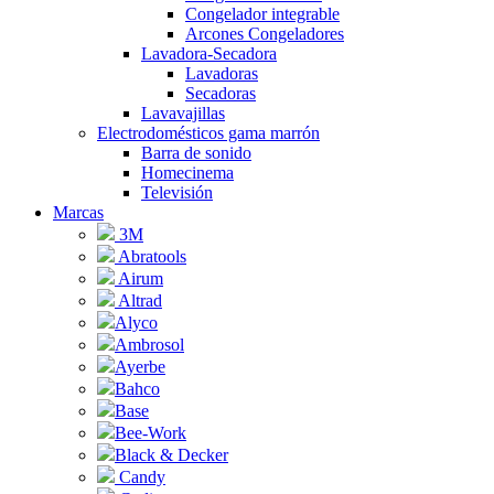
Congelador integrable
Arcones Congeladores
Lavadora-Secadora
Lavadoras
Secadoras
Lavavajillas
Electrodomésticos gama marrón
Barra de sonido
Homecinema
Televisión
Marcas
3M
Abratools
Airum
Altrad
Alyco
Ambrosol
Ayerbe
Bahco
Base
Bee-Work
Black & Decker
Candy