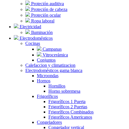
Proteción auditiva
Proteción de cabeza
Proteción ocular
Ropa laboral
Electricidad
Iluminación
Electrodomésticos
Cocinas
Campanas
Vitrocerámica
Conjuntos
Calefaccion y climatizacion
Electrodomésticos gama blanca
Microondas
Hornos
Hornillos
Horno sobremesa
Frigoríficos
Frigoríficos 1 Puerta
Frigoríficos 2 Puertas
Frigoríficos Combinados
Frigoríficos Americanos
Congeladores
Congelador vertical