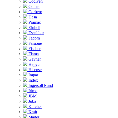
Codiven
Comet
Corbero
Desa
Pramac
Einhell
Escalibur
Facom
Faraone
Fischer
Flama
Gayner
Hepyc
Hisense
Impar
Index
Ingersoll Rand
Irimo
JBM
Juba
Karcher
Kraft
Mader