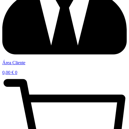
Área Cliente
0,00
€
0