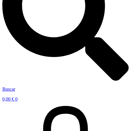
Buscar
0,00
€
0