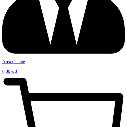
Área Cliente
0,00
€
0