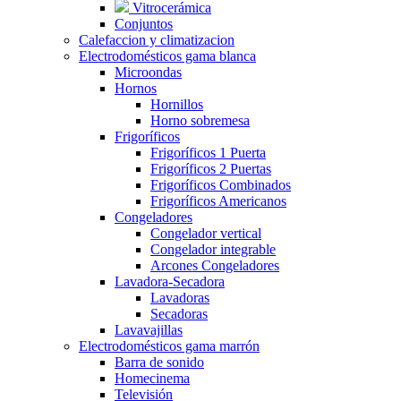
Vitrocerámica
Conjuntos
Calefaccion y climatizacion
Electrodomésticos gama blanca
Microondas
Hornos
Hornillos
Horno sobremesa
Frigoríficos
Frigoríficos 1 Puerta
Frigoríficos 2 Puertas
Frigoríficos Combinados
Frigoríficos Americanos
Congeladores
Congelador vertical
Congelador integrable
Arcones Congeladores
Lavadora-Secadora
Lavadoras
Secadoras
Lavavajillas
Electrodomésticos gama marrón
Barra de sonido
Homecinema
Televisión