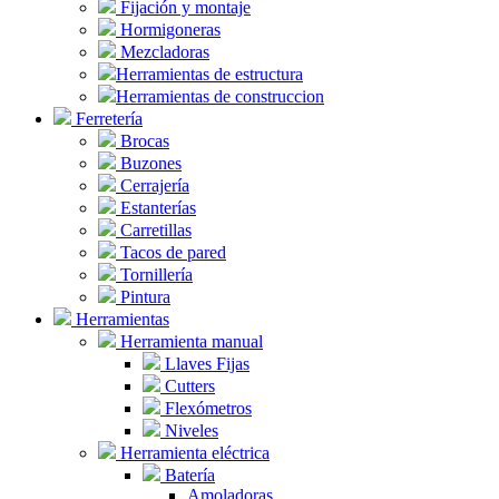
Fijación y montaje
Hormigoneras
Mezcladoras
Herramientas de estructura
Herramientas de construccion
Ferretería
Brocas
Buzones
Cerrajería
Estanterías
Carretillas
Tacos de pared
Tornillería
Pintura
Herramientas
Herramienta manual
Llaves Fijas
Cutters
Flexómetros
Niveles
Herramienta eléctrica
Batería
Amoladoras