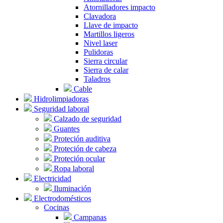
Atornilladores impacto
Clavadora
Llave de impacto
Martillos ligeros
Nivel laser
Pulidoras
Sierra circular
Sierra de calar
Taladros
Cable
Hidrolimpiadoras
Seguridad laboral
Calzado de seguridad
Guantes
Proteción auditiva
Proteción de cabeza
Proteción ocular
Ropa laboral
Electricidad
Iluminación
Electrodomésticos
Cocinas
Campanas