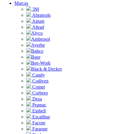
Marcas
3M
Abratools
Airum
Altrad
Alyco
Ambrosol
Ayerbe
Bahco
Base
Bee-Work
Black & Decker
Candy
Codiven
Comet
Corbero
Desa
Pramac
Einhell
Escalibur
Facom
Faraone