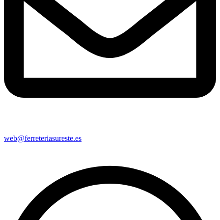
web@ferreteriasureste.es