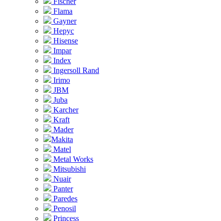
Fischer
Flama
Gayner
Hepyc
Hisense
Impar
Index
Ingersoll Rand
Irimo
JBM
Juba
Karcher
Kraft
Mader
Makita
Matel
Metal Works
Mitsubishi
Nuair
Panter
Paredes
Penosil
Princess