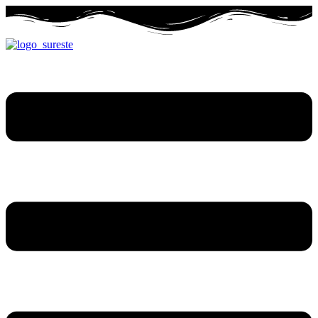
Ir
al
contenido