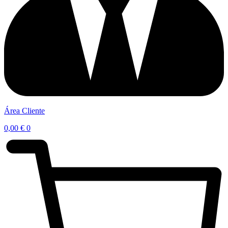
Área Cliente
0,00
€
0