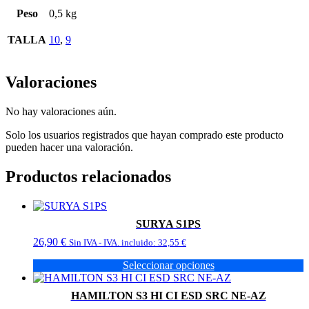
Peso
0,5 kg
TALLA
10
,
9
Valoraciones
No hay valoraciones aún.
Solo los usuarios registrados que hayan comprado este producto
pueden hacer una valoración.
Productos relacionados
SURYA S1PS
26,90
€
Sin IVA - IVA. incluido:
32,55
€
Seleccionar opciones
Este
producto
HAMILTON S3 HI CI ESD SRC NE-AZ
tiene