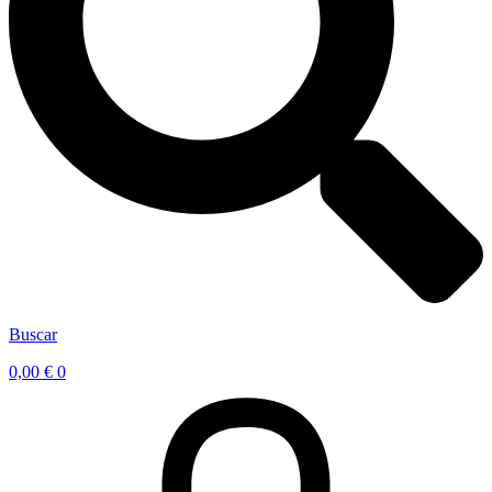
Buscar
0,00
€
0