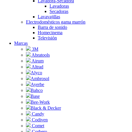
Lavadora-Secadora
Lavadoras
Secadoras
Lavavajillas
Electrodomésticos gama marrón
Barra de sonido
Homecinema
Televisión
Marcas
3M
Abratools
Airum
Altrad
Alyco
Ambrosol
Ayerbe
Bahco
Base
Bee-Work
Black & Decker
Candy
Codiven
Comet
Corbero