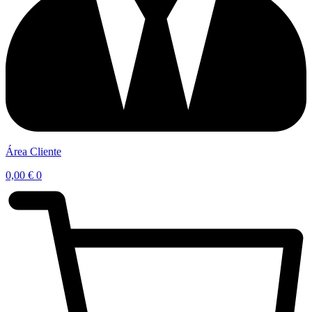
Área Cliente
0,00
€
0