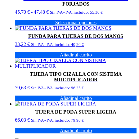
FORJADOS
Rango
45,70
€
-
47,48
€
Sin IVA - IVA. incluido:
55,30
€
de
Seleccionar opciones
precios:
Este
desde
producto
45,70 €
FUNDA PARA TIJERAS DE DOS MANOS
tiene
hasta
33,22
€
múltiples
Sin IVA - IVA. incluido:
40,20
€
47,48 €
variantes.
Añadir al carrito
Las
opciones
se
pueden
TIJERA TIPO CIZALLA CON SISTEMA
elegir
MULTIPLICADOR
en
79,63
€
Sin IVA - IVA. incluido:
96,35
€
la
página
Añadir al carrito
de
producto
TIJERA DE PODA SUPER LIGERA
66,03
€
Sin IVA - IVA. incluido:
79,90
€
Añadir al carrito