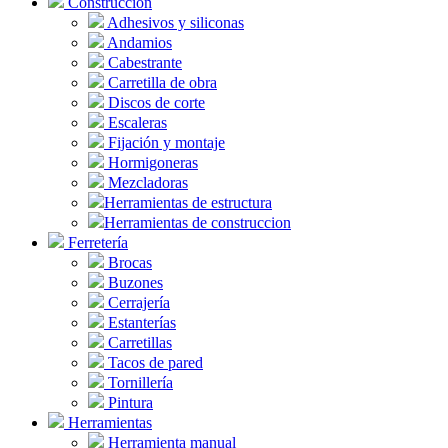
Construcción
Adhesivos y siliconas
Andamios
Cabestrante
Carretilla de obra
Discos de corte
Escaleras
Fijación y montaje
Hormigoneras
Mezcladoras
Herramientas de estructura
Herramientas de construccion
Ferretería
Brocas
Buzones
Cerrajería
Estanterías
Carretillas
Tacos de pared
Tornillería
Pintura
Herramientas
Herramienta manual