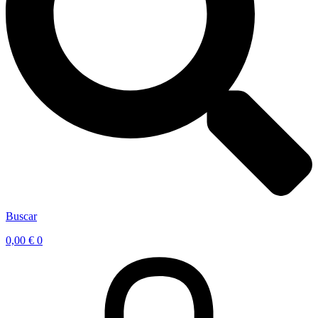
Buscar
0,00
€
0