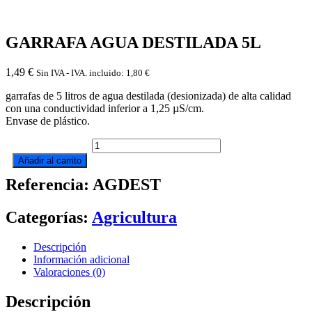
GARRAFA AGUA DESTILADA 5L
1,49
€
Sin IVA - IVA. incluido:
1,80
€
garrafas de 5 litros de agua destilada (desionizada) de alta calidad
con una conductividad inferior a 1,25 µS/cm.
Envase de plástico.
GARRAFA
AGUA
Añadir al carrito
DESTILADA
Referencia: AGDEST
5L
cantidad
Categorías:
Agricultura
Descripción
Información adicional
Valoraciones (0)
Descripción