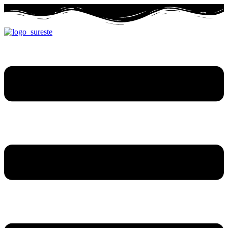
Ir
al
contenido