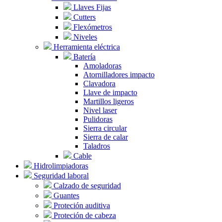
Llaves Fijas
Cutters
Flexómetros
Niveles
Herramienta eléctrica
Batería
Amoladoras
Atornilladores impacto
Clavadora
Llave de impacto
Martillos ligeros
Nivel laser
Pulidoras
Sierra circular
Sierra de calar
Taladros
Cable
Hidrolimpiadoras
Seguridad laboral
Calzado de seguridad
Guantes
Proteción auditiva
Proteción de cabeza