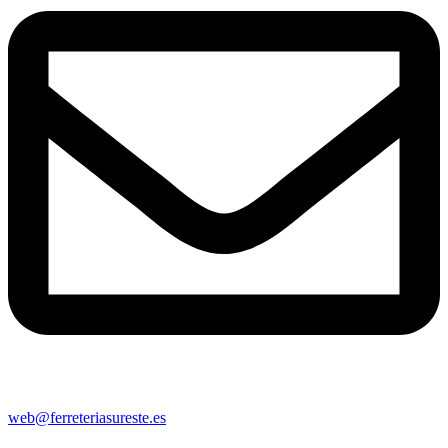
web@ferreteriasureste.es