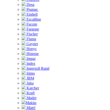
Desa
Pramac
Einhell
Escalibur
Facom
Faraone
Fischer
Flama
Gayner
Hepyc
Hisense
Impar
Index
Ingersoll Rand
Irimo
JBM
Juba
Karcher
Kraft
Mader
Makita
Matel