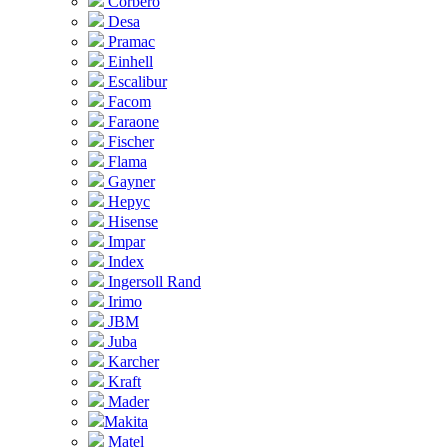
Corbero
Desa
Pramac
Einhell
Escalibur
Facom
Faraone
Fischer
Flama
Gayner
Hepyc
Hisense
Impar
Index
Ingersoll Rand
Irimo
JBM
Juba
Karcher
Kraft
Mader
Makita
Matel