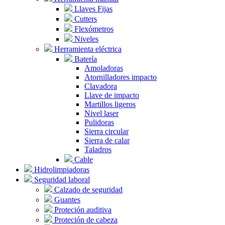
Llaves Fijas
Cutters
Flexómetros
Niveles
Herramienta eléctrica
Batería
Amoladoras
Atornilladores impacto
Clavadora
Llave de impacto
Martillos ligeros
Nivel laser
Pulidoras
Sierra circular
Sierra de calar
Taladros
Cable
Hidrolimpiadoras
Seguridad laboral
Calzado de seguridad
Guantes
Proteción auditiva
Proteción de cabeza