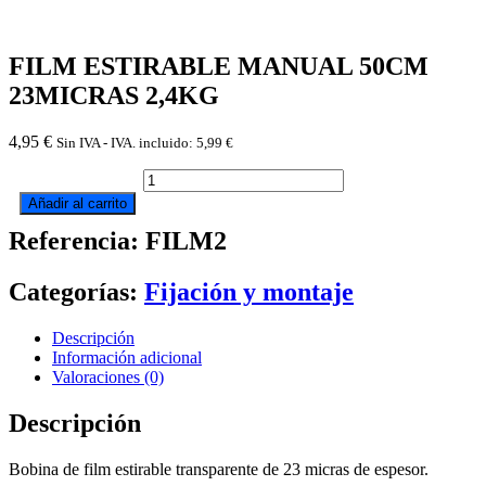
FILM ESTIRABLE MANUAL 50CM
23MICRAS 2,4KG
4,95
€
Sin IVA - IVA. incluido:
5,99
€
FILM
ESTIRABLE
Añadir al carrito
MANUAL
Referencia: FILM2
50CM
23MICRAS
2,4KG
Categorías:
Fijación y montaje
cantidad
Descripción
Información adicional
Valoraciones (0)
Descripción
Bobina de film estirable transparente de 23 micras de espesor.