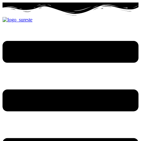
Ir
al
contenido