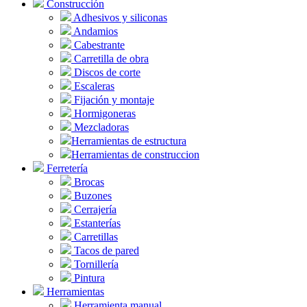
Construcción
Adhesivos y siliconas
Andamios
Cabestrante
Carretilla de obra
Discos de corte
Escaleras
Fijación y montaje
Hormigoneras
Mezcladoras
Herramientas de estructura
Herramientas de construccion
Ferretería
Brocas
Buzones
Cerrajería
Estanterías
Carretillas
Tacos de pared
Tornillería
Pintura
Herramientas
Herramienta manual