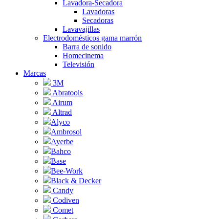
Lavadora-Secadora
Lavadoras
Secadoras
Lavavajillas
Electrodomésticos gama marrón
Barra de sonido
Homecinema
Televisión
Marcas
3M
Abratools
Airum
Altrad
Alyco
Ambrosol
Ayerbe
Bahco
Base
Bee-Work
Black & Decker
Candy
Codiven
Comet