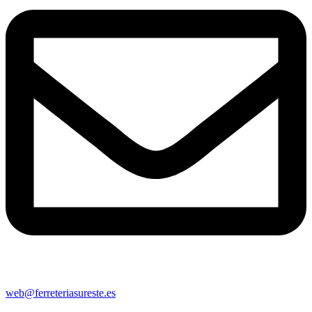
web@ferreteriasureste.es