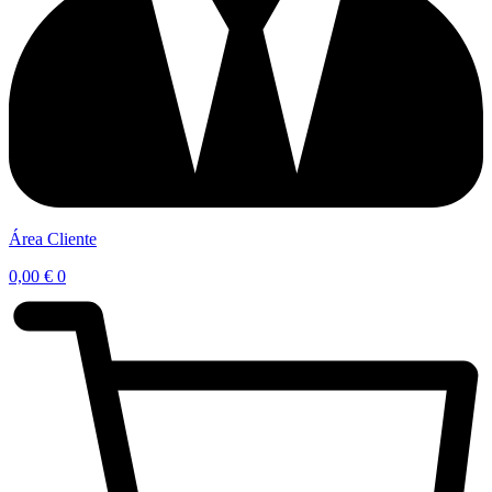
Área Cliente
0,00
€
0