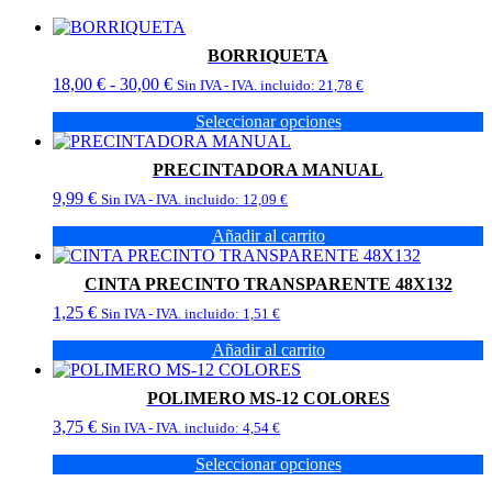
BORRIQUETA
Rango
18,00
€
-
30,00
€
Sin IVA - IVA. incluido:
21,78
€
de
Seleccionar opciones
precios:
Este
desde
producto
18,00 €
PRECINTADORA MANUAL
tiene
hasta
9,99
€
múltiples
Sin IVA - IVA. incluido:
12,09
€
30,00 €
variantes.
Añadir al carrito
Las
opciones
se
CINTA PRECINTO TRANSPARENTE 48X132
pueden
1,25
€
Sin IVA - IVA. incluido:
1,51
€
elegir
en
Añadir al carrito
la
página
de
POLIMERO MS-12 COLORES
producto
3,75
€
Sin IVA - IVA. incluido:
4,54
€
Seleccionar opciones
Este