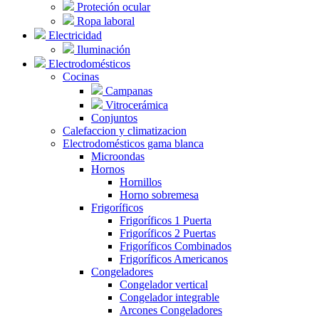
Proteción ocular
Ropa laboral
Electricidad
Iluminación
Electrodomésticos
Cocinas
Campanas
Vitrocerámica
Conjuntos
Calefaccion y climatizacion
Electrodomésticos gama blanca
Microondas
Hornos
Hornillos
Horno sobremesa
Frigoríficos
Frigoríficos 1 Puerta
Frigoríficos 2 Puertas
Frigoríficos Combinados
Frigoríficos Americanos
Congeladores
Congelador vertical
Congelador integrable
Arcones Congeladores