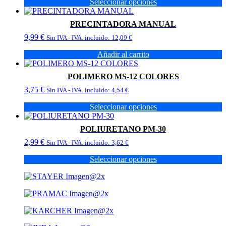
Seleccionar opciones
precios:
Este
desde
producto
18,00 €
PRECINTADORA MANUAL
tiene
hasta
9,99
€
múltiples
Sin IVA - IVA. incluido:
12,09
€
30,00 €
variantes.
Añadir al carrito
Las
opciones
se
POLIMERO MS-12 COLORES
pueden
3,75
€
Sin IVA - IVA. incluido:
4,54
€
elegir
en
Seleccionar opciones
la
Este
página
producto
de
POLIURETANO PM-30
tiene
producto
2,99
€
múltiples
Sin IVA - IVA. incluido:
3,62
€
variantes.
Seleccionar opciones
Las
Este
opciones
producto
se
tiene
pueden
múltiples
elegir
variantes.
en
Las
la
opciones
página