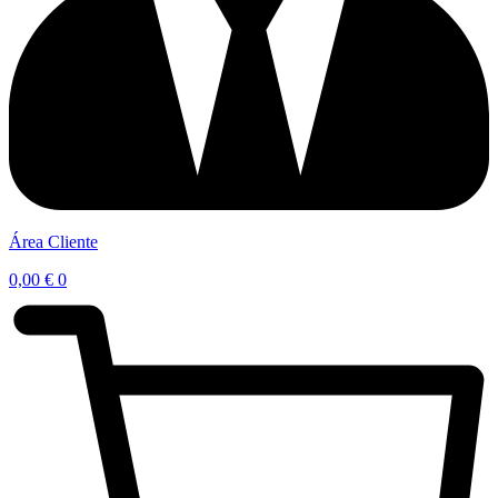
Área Cliente
0,00
€
0