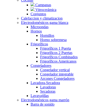
Cocinas
Campanas
Vitrocerámica
Conjuntos
Calefaccion y climatizacion
Electrodomésticos gama blanca
Microondas
Hornos
Hornillos
Horno sobremesa
Frigoríficos
Frigoríficos 1 Puerta
Frigoríficos 2 Puertas
Frigoríficos Combinados
Frigoríficos Americanos
Congeladores
Congelador vertical
Congelador integrable
Arcones Congeladores
Lavadora-Secadora
Lavadoras
Secadoras
Lavavajillas
Electrodomésticos gama marrón
Barra de sonido