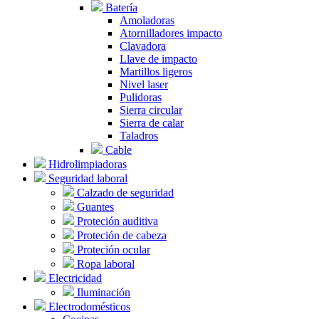
Batería
Amoladoras
Atornilladores impacto
Clavadora
Llave de impacto
Martillos ligeros
Nivel laser
Pulidoras
Sierra circular
Sierra de calar
Taladros
Cable
Hidrolimpiadoras
Seguridad laboral
Calzado de seguridad
Guantes
Proteción auditiva
Proteción de cabeza
Proteción ocular
Ropa laboral
Electricidad
Iluminación
Electrodomésticos