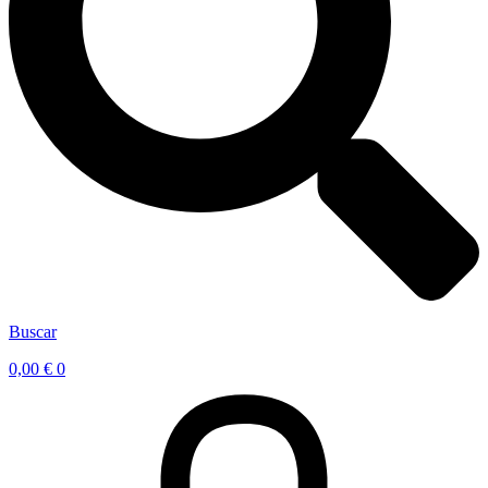
Buscar
0,00
€
0