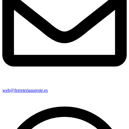
web@ferreteriasureste.es