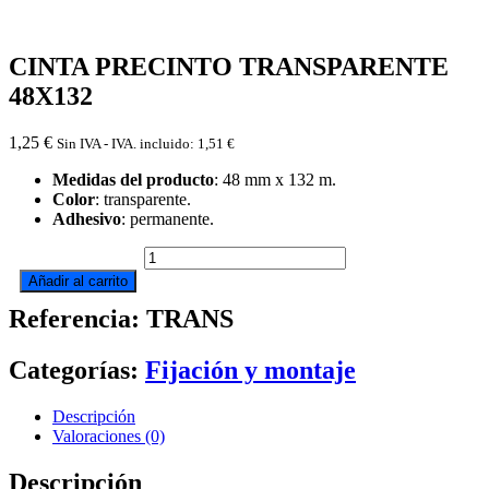
CINTA PRECINTO TRANSPARENTE
48X132
1,25
€
Sin IVA - IVA. incluido:
1,51
€
Medidas del producto
: 48 mm x 132 m.
Color
: transparente.
Adhesivo
: permanente.
CINTA
PRECINTO
Añadir al carrito
TRANSPARENTE
Referencia: TRANS
48X132
cantidad
Categorías:
Fijación y montaje
Descripción
Valoraciones (0)
Descripción