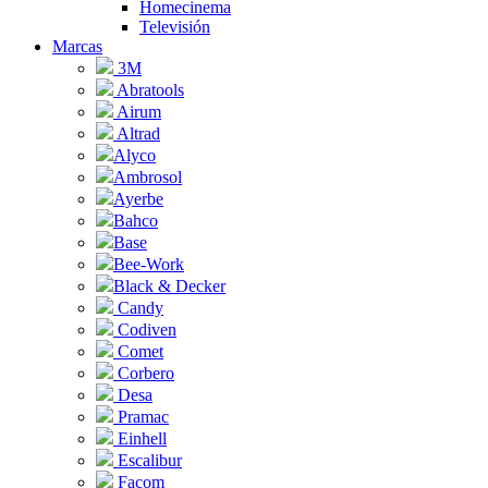
Homecinema
Televisión
Marcas
3M
Abratools
Airum
Altrad
Alyco
Ambrosol
Ayerbe
Bahco
Base
Bee-Work
Black & Decker
Candy
Codiven
Comet
Corbero
Desa
Pramac
Einhell
Escalibur
Facom