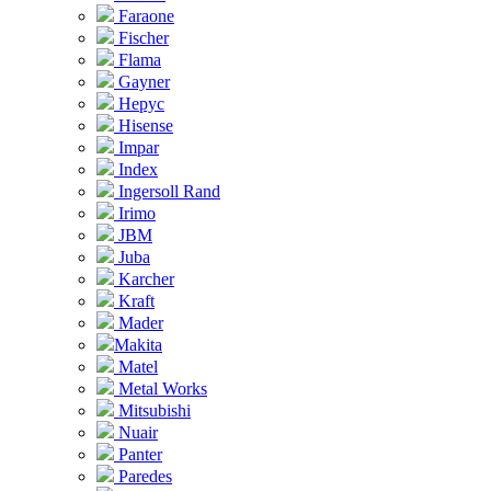
Faraone
Fischer
Flama
Gayner
Hepyc
Hisense
Impar
Index
Ingersoll Rand
Irimo
JBM
Juba
Karcher
Kraft
Mader
Makita
Matel
Metal Works
Mitsubishi
Nuair
Panter
Paredes