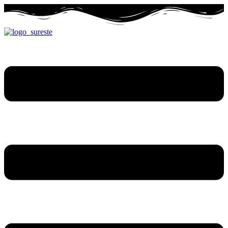
Ir
al
contenido