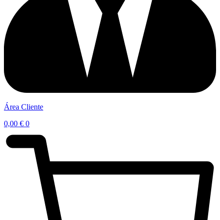
Área Cliente
0,00
€
0