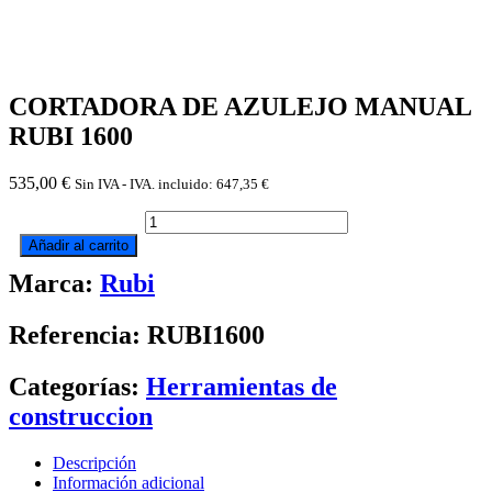
CORTADORA DE AZULEJO MANUAL
RUBI 1600
535,00
€
Sin IVA - IVA. incluido:
647,35
€
CORTADORA
DE
Añadir al carrito
AZULEJO
Marca:
Rubi
MANUAL
RUBI
1600
Referencia: RUBI1600
cantidad
Categorías:
Herramientas de
construccion
Descripción
Información adicional