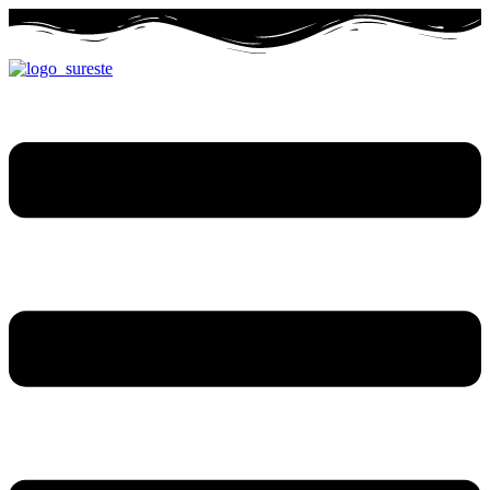
Ir
al
contenido