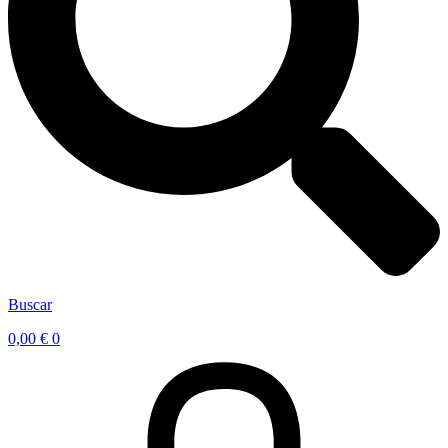
Buscar
0,00
€
0