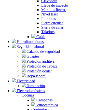
Clavadora
Llave de impacto
Martillos ligeros
Nivel laser
Pulidoras
Sierra circular
Sierra de calar
Taladros
Cable
Hidrolimpiadoras
Seguridad laboral
Calzado de seguridad
Guantes
Proteción auditiva
Proteción de cabeza
Proteción ocular
Ropa laboral
Electricidad
Iluminación
Electrodomésticos
Cocinas
Campanas
Vitrocerámica
Conjuntos