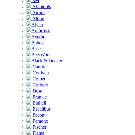
3M
Abratools
Airum
Altrad
Alyco
Ambrosol
Ayerbe
Bahco
Base
Bee-Work
Black & Decker
Candy
Codiven
Comet
Corbero
Desa
Pramac
Einhell
Escalibur
Facom
Faraone
Fischer
Flama