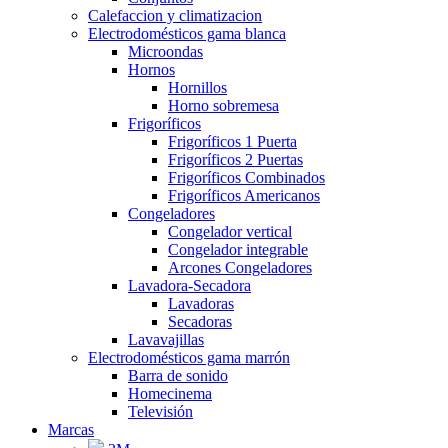
Calefaccion y climatizacion
Electrodomésticos gama blanca
Microondas
Hornos
Hornillos
Horno sobremesa
Frigoríficos
Frigoríficos 1 Puerta
Frigoríficos 2 Puertas
Frigoríficos Combinados
Frigoríficos Americanos
Congeladores
Congelador vertical
Congelador integrable
Arcones Congeladores
Lavadora-Secadora
Lavadoras
Secadoras
Lavavajillas
Electrodomésticos gama marrón
Barra de sonido
Homecinema
Televisión
Marcas