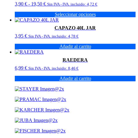
Rango
3,90
€
-
19,50
€
Sin IVA - IVA. incluido:
4,72
€
de
Seleccionar opciones
precios:
Este
desde
producto
3,90 €
CAPAZO 40L JAR
tiene
hasta
3,95
€
múltiples
Sin IVA - IVA. incluido:
4,78
€
19,50 €
variantes.
Añadir al carrito
Las
opciones
se
RAEDERA
pueden
6,99
€
Sin IVA - IVA. incluido:
8,46
€
elegir
en
Añadir al carrito
la
página
de
producto