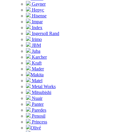
Gayner
Hepyc
Hisense
Impar
Index
Ingersoll Rand
Irimo
JBM
Juba
Karcher
Kraft
Mader
Makita
Matel
Metal Works
Mitsubishi
Nuair
Panter
Paredes
Penosil
Princess
Olivé