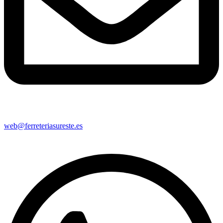
web@ferreteriasureste.es