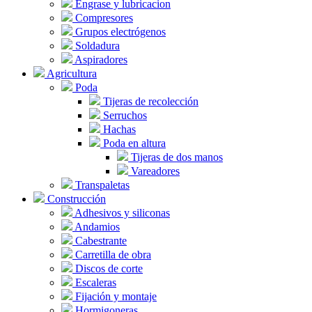
Engrase y lubricacion
Compresores
Grupos electrógenos
Soldadura
Aspiradores
Agricultura
Poda
Tijeras de recolección
Serruchos
Hachas
Poda en altura
Tijeras de dos manos
Vareadores
Transpaletas
Construcción
Adhesivos y siliconas
Andamios
Cabestrante
Carretilla de obra
Discos de corte
Escaleras
Fijación y montaje
Hormigoneras