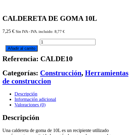
CALDERETA DE GOMA 10L
7,25
€
Sin IVA - IVA. incluido:
8,77
€
CALDERETA
DE
Añadir al carrito
GOMA
Referencia: CALDE10
10L
cantidad
Categorías:
Construcción
,
Herramientas
de construccion
Descripción
Información adicional
Valoraciones (0)
Descripción
Una caldereta de goma de 10L es un recipiente utilizado