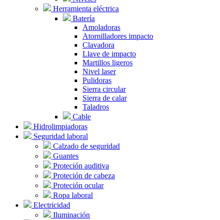
Herramienta eléctrica
Batería
Amoladoras
Atornilladores impacto
Clavadora
Llave de impacto
Martillos ligeros
Nivel laser
Pulidoras
Sierra circular
Sierra de calar
Taladros
Cable
Hidrolimpiadoras
Seguridad laboral
Calzado de seguridad
Guantes
Proteción auditiva
Proteción de cabeza
Proteción ocular
Ropa laboral
Electricidad
Iluminación