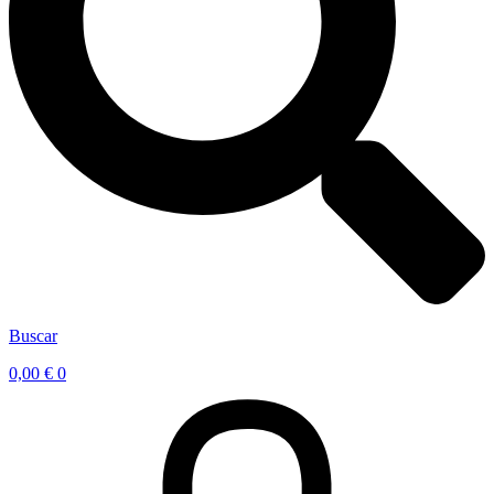
Buscar
0,00
€
0