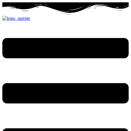
Ir
al
contenido