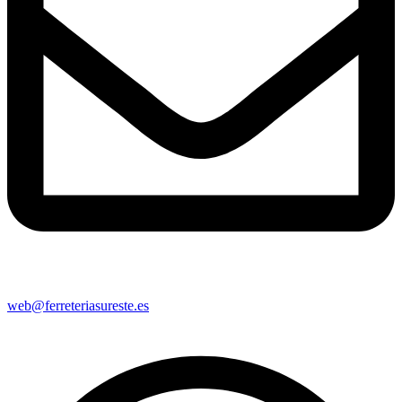
web@ferreteriasureste.es