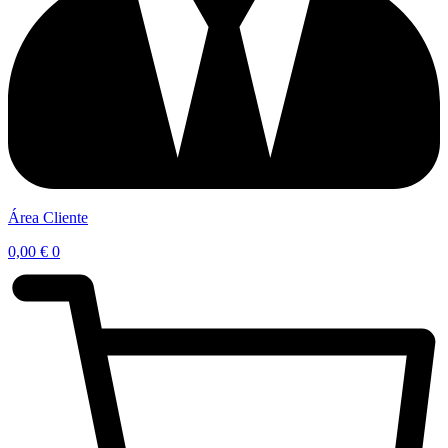
Área Cliente
0,00
€
0