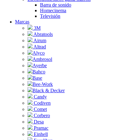
Barra de sonido
Homecinema
Televisión
Marcas
3M
Abratools
Airum
Altrad
Alyco
Ambrosol
Ayerbe
Bahco
Base
Bee-Work
Black & Decker
Candy
Codiven
Comet
Corbero
Desa
Pramac
Einhell