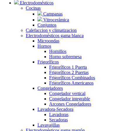
Electrodomésticos
Cocinas
Campanas
Vitrocerámica
Conjuntos
Calefaccion y climatizacion
Electrodomésticos gama blanca
Microondas
Hornos
Hornillos
Horno sobremesa
Frigoríficos
Frigoríficos 1 Puerta
Frigoríficos 2 Puertas
Frigoríficos Combinados
Frigoríficos Americanos
Congeladores
Congelador vertical
Congelador integrable
Arcones Congeladores
Lavadora-Secadora
Lavadoras
Secadoras
Lavavajillas
Electrodomésticos gama marrón