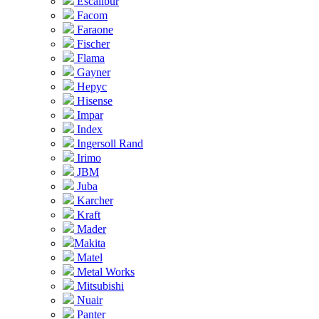
Escalibur
Facom
Faraone
Fischer
Flama
Gayner
Hepyc
Hisense
Impar
Index
Ingersoll Rand
Irimo
JBM
Juba
Karcher
Kraft
Mader
Makita
Matel
Metal Works
Mitsubishi
Nuair
Panter