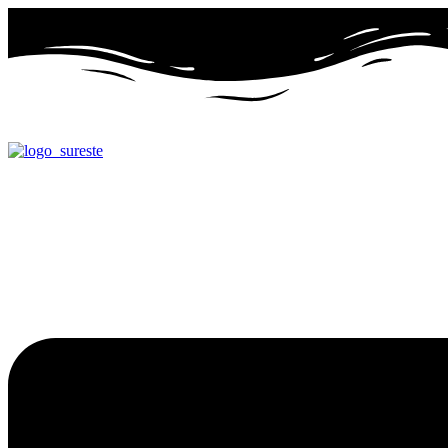
Ir
al
contenido