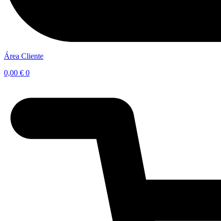
Área Cliente
0,00
€
0