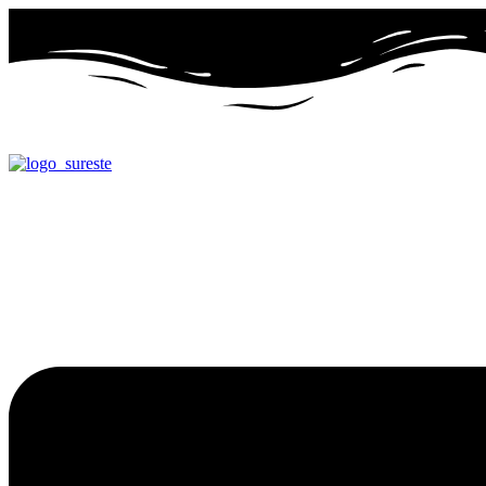
Ir
al
contenido