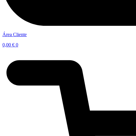
Área Cliente
0,00
€
0