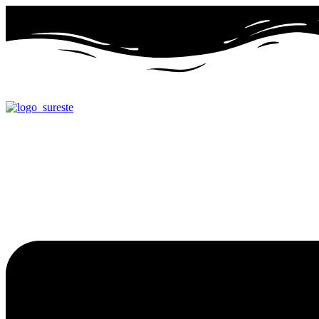
Ir
al
contenido