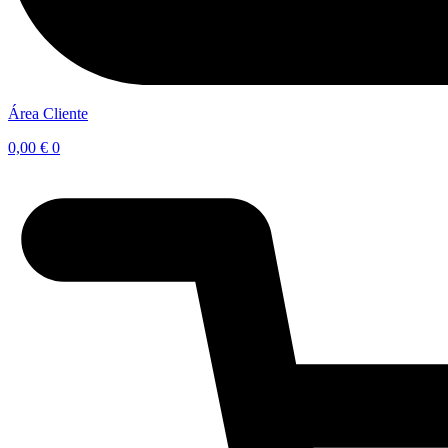
Área Cliente
0,00
€
0