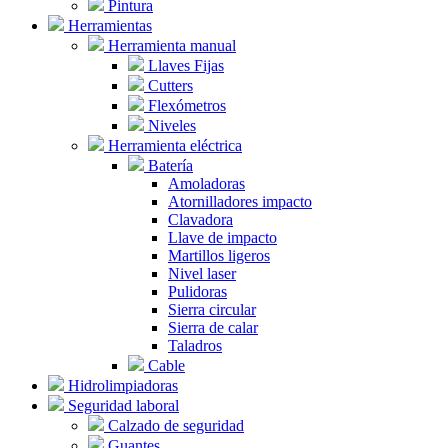
Pintura
Herramientas
Herramienta manual
Llaves Fijas
Cutters
Flexómetros
Niveles
Herramienta eléctrica
Batería
Amoladoras
Atornilladores impacto
Clavadora
Llave de impacto
Martillos ligeros
Nivel laser
Pulidoras
Sierra circular
Sierra de calar
Taladros
Cable
Hidrolimpiadoras
Seguridad laboral
Calzado de seguridad
Guantes