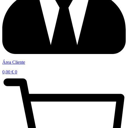
Área Cliente
0,00
€
0