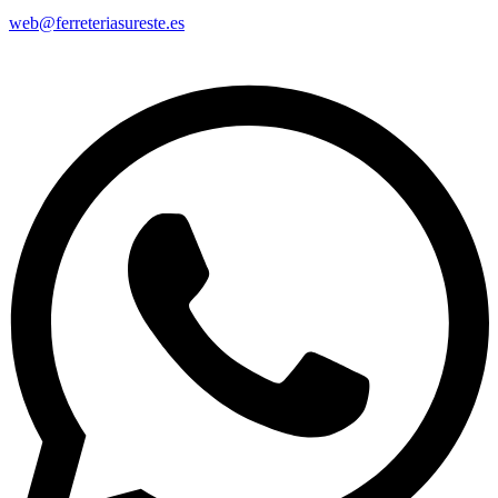
web@ferreteriasureste.es