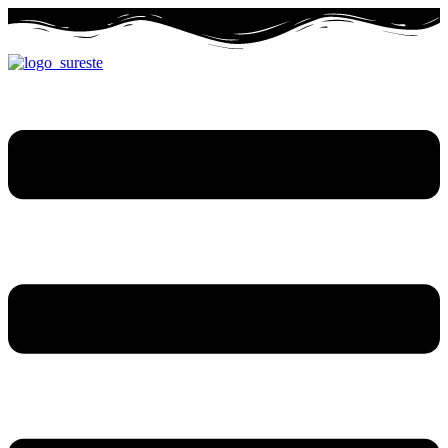
Ir
al
contenido