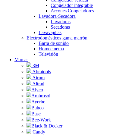
Congelador integrable
Arcones Congeladores
Lavadora-Secadora
Lavadoras
Secadoras
Lavavajillas
Electrodomésticos gama marrón
Barra de sonido
Homecinema
Televisión
Marcas
3M
Abratools
Airum
Altrad
Alyco
Ambrosol
Ayerbe
Bahco
Base
Bee-Work
Black & Decker
Candy