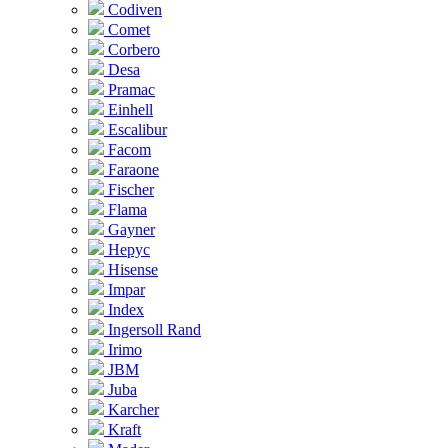
Codiven
Comet
Corbero
Desa
Pramac
Einhell
Escalibur
Facom
Faraone
Fischer
Flama
Gayner
Hepyc
Hisense
Impar
Index
Ingersoll Rand
Irimo
JBM
Juba
Karcher
Kraft