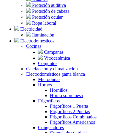
Proteción auditiva
Proteción de cabeza
Proteción ocular
Ropa laboral
Electricidad
Iluminación
Electrodomésticos
Cocinas
Campanas
Vitrocerámica
Conjuntos
Calefaccion y climatizacion
Electrodomésticos gama blanca
Microondas
Hornos
Hornillos
Horno sobremesa
Frigoríficos
Frigoríficos 1 Puerta
Frigoríficos 2 Puertas
Frigoríficos Combinados
Frigoríficos Americanos
Congeladores
Congelador vertical