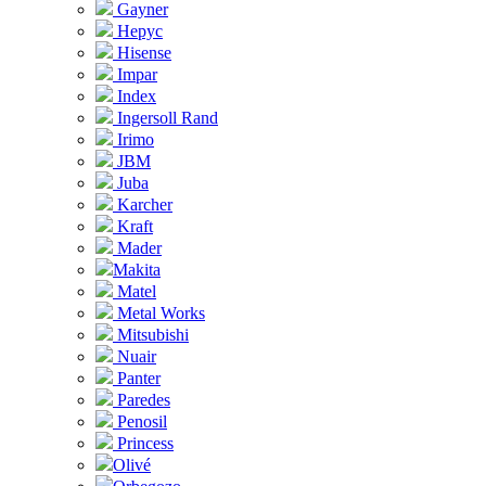
Gayner
Hepyc
Hisense
Impar
Index
Ingersoll Rand
Irimo
JBM
Juba
Karcher
Kraft
Mader
Makita
Matel
Metal Works
Mitsubishi
Nuair
Panter
Paredes
Penosil
Princess
Olivé