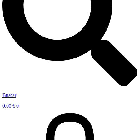
Buscar
0,00
€
0