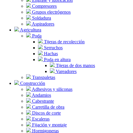
Engrase y lubricacion
Compresores
Grupos electrógenos
Soldadura
Aspiradores
Agricultura
Poda
Tijeras de recolección
Serruchos
Hachas
Poda en altura
Tijeras de dos manos
Vareadores
Transpaletas
Construcción
Adhesivos y siliconas
Andamios
Cabestrante
Carretilla de obra
Discos de corte
Escaleras
Fijación y montaje
Hormigoneras