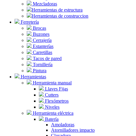
Mezcladoras
Herramientas de estructura
Herramientas de construccion
Ferretería
Brocas
Buzones
Cerrajería
Estanterías
Carretillas
Tacos de pared
Tornillería
Pintura
Herramientas
Herramienta manual
Llaves Fijas
Cutters
Flexómetros
Niveles
Herramienta eléctrica
Batería
Amoladoras
Atornilladores impacto
Clavadora