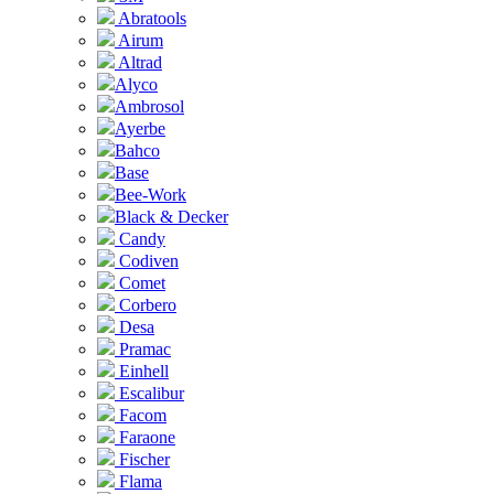
Abratools
Airum
Altrad
Alyco
Ambrosol
Ayerbe
Bahco
Base
Bee-Work
Black & Decker
Candy
Codiven
Comet
Corbero
Desa
Pramac
Einhell
Escalibur
Facom
Faraone
Fischer
Flama