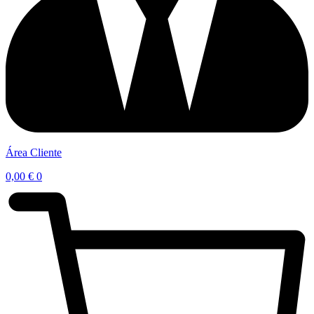
Área Cliente
0,00
€
0