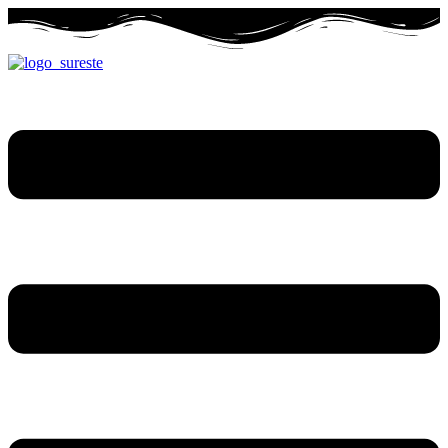
Ir
al
contenido