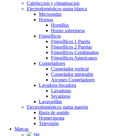
Calefaccion y climatizacion
Electrodomésticos gama blanca
Microondas
Hornos
Hornillos
Horno sobremesa
Frigoríficos
Frigoríficos 1 Puerta
Frigoríficos 2 Puertas
Frigoríficos Combinados
Frigoríficos Americanos
Congeladores
Congelador vertical
Congelador integrable
Arcones Congeladores
Lavadora-Secadora
Lavadoras
Secadoras
Lavavajillas
Electrodomésticos gama marrón
Barra de sonido
Homecinema
Televisión
Marcas
3M