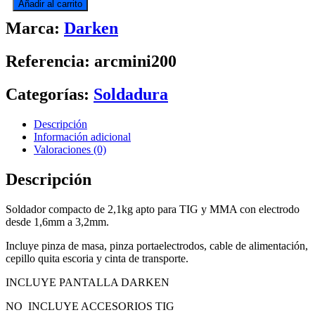
Añadir al carrito
200
Marca:
Darken
AMP
DARKEN
+
Referencia: arcmini200
PANTALLA
DARKEN
cantidad
Categorías:
Soldadura
Descripción
Información adicional
Valoraciones (0)
Descripción
Soldador compacto de 2,1kg apto para TIG y MMA con electrodo
desde 1,6mm a 3,2mm.
Incluye pinza de masa, pinza portaelectrodos, cable de alimentación,
cepillo quita escoria y cinta de transporte.
INCLUYE PANTALLA DARKEN
NO INCLUYE ACCESORIOS TIG