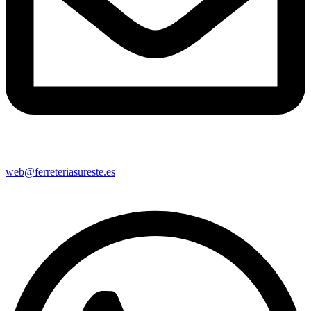
web@ferreteriasureste.es