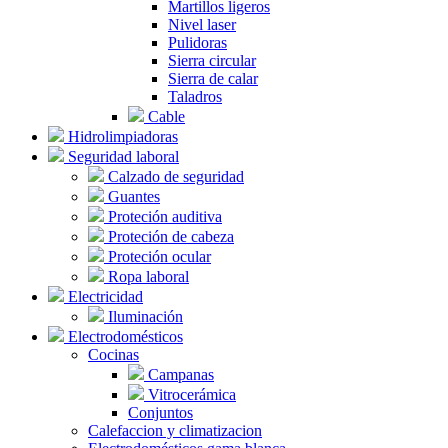
Martillos ligeros
Nivel laser
Pulidoras
Sierra circular
Sierra de calar
Taladros
Cable
Hidrolimpiadoras
Seguridad laboral
Calzado de seguridad
Guantes
Proteción auditiva
Proteción de cabeza
Proteción ocular
Ropa laboral
Electricidad
Iluminación
Electrodomésticos
Cocinas
Campanas
Vitrocerámica
Conjuntos
Calefaccion y climatizacion