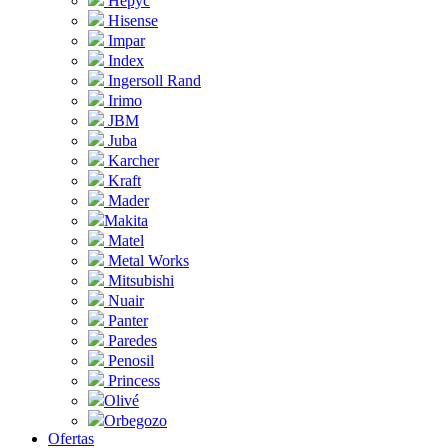
Hepyc
Hisense
Impar
Index
Ingersoll Rand
Irimo
JBM
Juba
Karcher
Kraft
Mader
Makita
Matel
Metal Works
Mitsubishi
Nuair
Panter
Paredes
Penosil
Princess
Olivé
Orbegozo
Ofertas