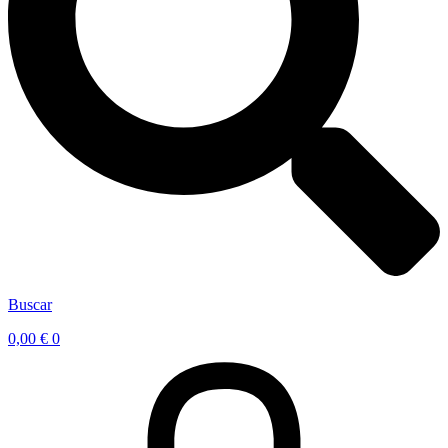
Buscar
0,00
€
0