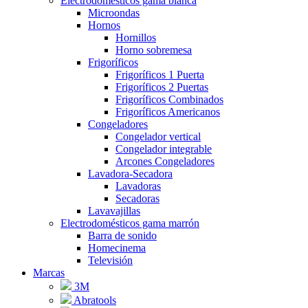
Electrodomésticos gama blanca
Microondas
Hornos
Hornillos
Horno sobremesa
Frigoríficos
Frigoríficos 1 Puerta
Frigoríficos 2 Puertas
Frigoríficos Combinados
Frigoríficos Americanos
Congeladores
Congelador vertical
Congelador integrable
Arcones Congeladores
Lavadora-Secadora
Lavadoras
Secadoras
Lavavajillas
Electrodomésticos gama marrón
Barra de sonido
Homecinema
Televisión
Marcas
3M
Abratools