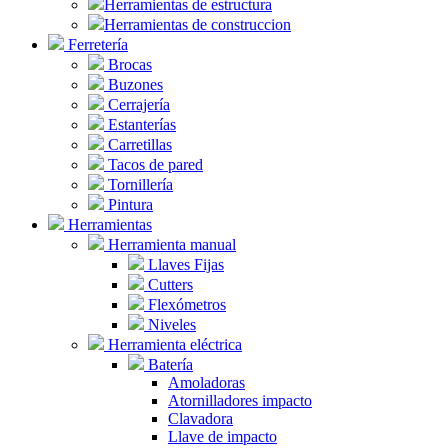
Herramientas de estructura
Herramientas de construccion
Ferretería
Brocas
Buzones
Cerrajería
Estanterías
Carretillas
Tacos de pared
Tornillería
Pintura
Herramientas
Herramienta manual
Llaves Fijas
Cutters
Flexómetros
Niveles
Herramienta eléctrica
Batería
Amoladoras
Atornilladores impacto
Clavadora
Llave de impacto