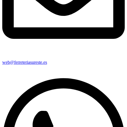
web@ferreteriasureste.es