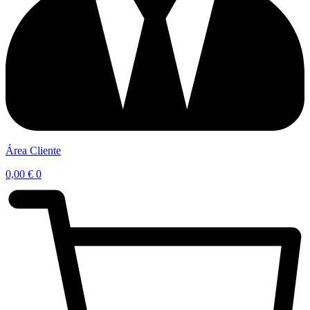
Área Cliente
0,00
€
0