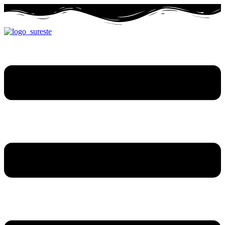
Ir
al
contenido