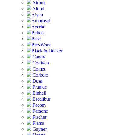
Airum
Altrad
Alyco
Ambrosol
Ayerbe
Bahco
Base
Bee-Work
Black & Decker
Candy
Codiven
Comet
Corbero
Desa
Pramac
Einhell
Escalibur
Facom
Faraone
Fischer
Flama
Gayner