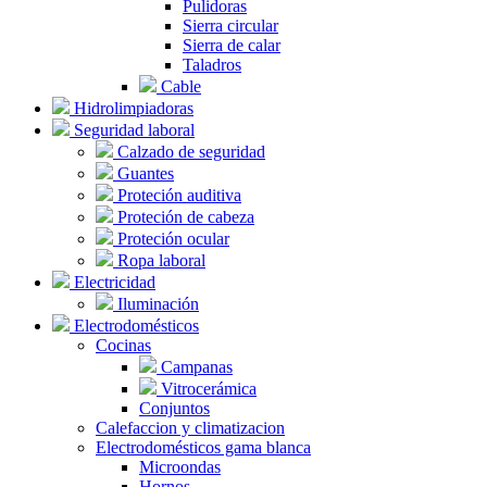
Pulidoras
Sierra circular
Sierra de calar
Taladros
Cable
Hidrolimpiadoras
Seguridad laboral
Calzado de seguridad
Guantes
Proteción auditiva
Proteción de cabeza
Proteción ocular
Ropa laboral
Electricidad
Iluminación
Electrodomésticos
Cocinas
Campanas
Vitrocerámica
Conjuntos
Calefaccion y climatizacion
Electrodomésticos gama blanca
Microondas
Hornos