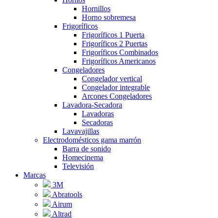
Hornillos
Horno sobremesa
Frigoríficos
Frigoríficos 1 Puerta
Frigoríficos 2 Puertas
Frigoríficos Combinados
Frigoríficos Americanos
Congeladores
Congelador vertical
Congelador integrable
Arcones Congeladores
Lavadora-Secadora
Lavadoras
Secadoras
Lavavajillas
Electrodomésticos gama marrón
Barra de sonido
Homecinema
Televisión
Marcas
3M
Abratools
Airum
Altrad