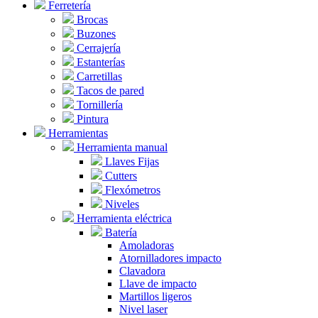
Ferretería
Brocas
Buzones
Cerrajería
Estanterías
Carretillas
Tacos de pared
Tornillería
Pintura
Herramientas
Herramienta manual
Llaves Fijas
Cutters
Flexómetros
Niveles
Herramienta eléctrica
Batería
Amoladoras
Atornilladores impacto
Clavadora
Llave de impacto
Martillos ligeros
Nivel laser