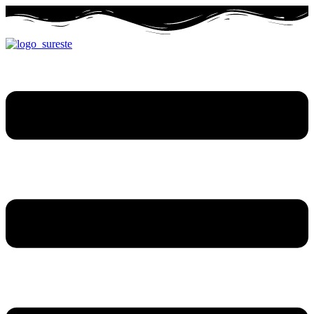
Ir
al
contenido