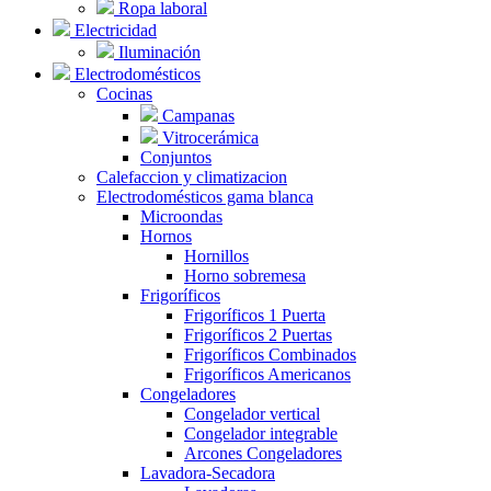
Ropa laboral
Electricidad
Iluminación
Electrodomésticos
Cocinas
Campanas
Vitrocerámica
Conjuntos
Calefaccion y climatizacion
Electrodomésticos gama blanca
Microondas
Hornos
Hornillos
Horno sobremesa
Frigoríficos
Frigoríficos 1 Puerta
Frigoríficos 2 Puertas
Frigoríficos Combinados
Frigoríficos Americanos
Congeladores
Congelador vertical
Congelador integrable
Arcones Congeladores
Lavadora-Secadora