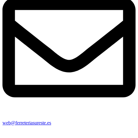
web@ferreteriasureste.es