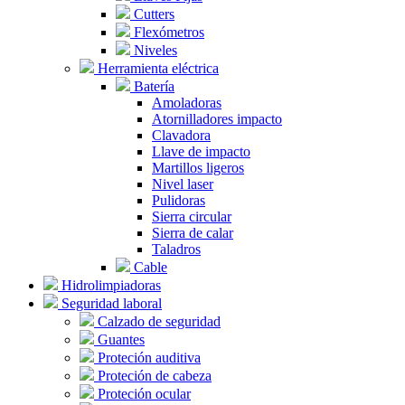
Cutters
Flexómetros
Niveles
Herramienta eléctrica
Batería
Amoladoras
Atornilladores impacto
Clavadora
Llave de impacto
Martillos ligeros
Nivel laser
Pulidoras
Sierra circular
Sierra de calar
Taladros
Cable
Hidrolimpiadoras
Seguridad laboral
Calzado de seguridad
Guantes
Proteción auditiva
Proteción de cabeza
Proteción ocular