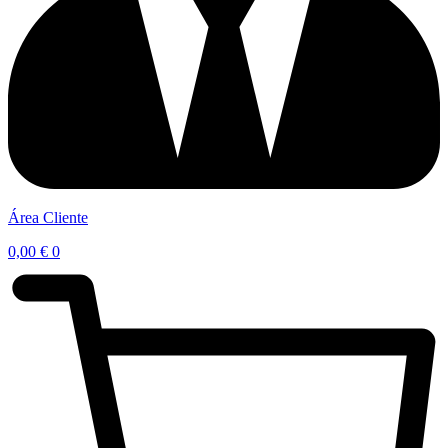
Área Cliente
0,00
€
0