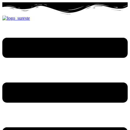
Ir
al
contenido