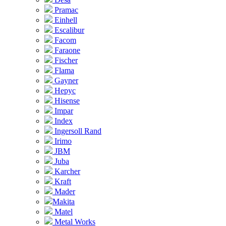
Pramac
Einhell
Escalibur
Facom
Faraone
Fischer
Flama
Gayner
Hepyc
Hisense
Impar
Index
Ingersoll Rand
Irimo
JBM
Juba
Karcher
Kraft
Mader
Makita
Matel
Metal Works