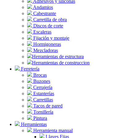
Adhesivos y siliconas
Andamios
Cabestrante
Carretilla de obra
Discos de corte
Escaleras
Fijación y montaje
Hormigoneras
Mezcladoras
Herramientas de estructura
Herramientas de construccion
Ferretería
Brocas
Buzones
Cerrajería
Estanterías
Carretillas
Tacos de pared
Tornillería
Pintura
Herramientas
Herramienta manual
Llaves Fijas