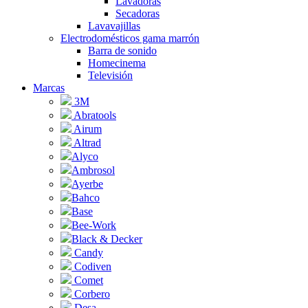
Lavadoras
Secadoras
Lavavajillas
Electrodomésticos gama marrón
Barra de sonido
Homecinema
Televisión
Marcas
3M
Abratools
Airum
Altrad
Alyco
Ambrosol
Ayerbe
Bahco
Base
Bee-Work
Black & Decker
Candy
Codiven
Comet
Corbero
Desa