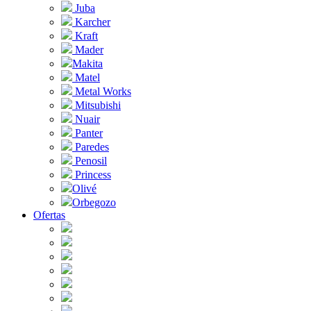
Juba
Karcher
Kraft
Mader
Makita
Matel
Metal Works
Mitsubishi
Nuair
Panter
Paredes
Penosil
Princess
Olivé
Orbegozo
Ofertas