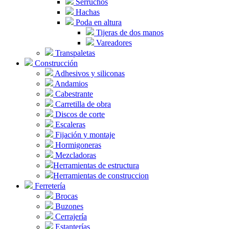
Serruchos
Hachas
Poda en altura
Tijeras de dos manos
Vareadores
Transpaletas
Construcción
Adhesivos y siliconas
Andamios
Cabestrante
Carretilla de obra
Discos de corte
Escaleras
Fijación y montaje
Hormigoneras
Mezcladoras
Herramientas de estructura
Herramientas de construccion
Ferretería
Brocas
Buzones
Cerrajería
Estanterías