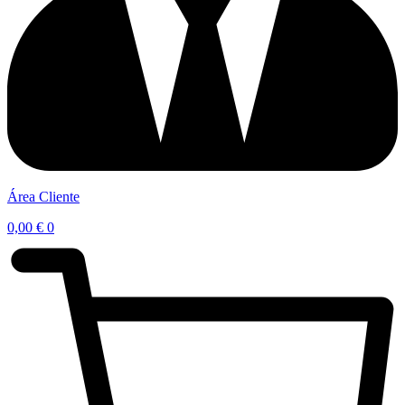
Área Cliente
0,00
€
0