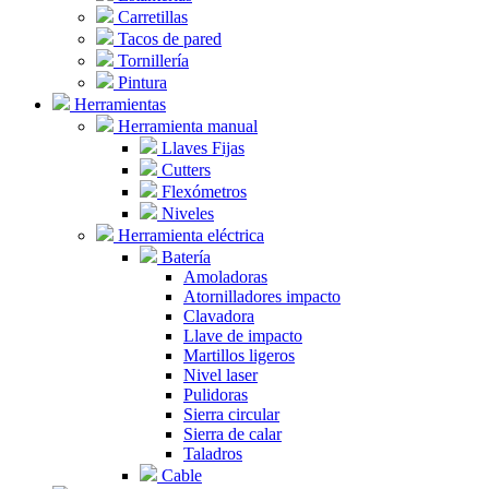
Carretillas
Tacos de pared
Tornillería
Pintura
Herramientas
Herramienta manual
Llaves Fijas
Cutters
Flexómetros
Niveles
Herramienta eléctrica
Batería
Amoladoras
Atornilladores impacto
Clavadora
Llave de impacto
Martillos ligeros
Nivel laser
Pulidoras
Sierra circular
Sierra de calar
Taladros
Cable