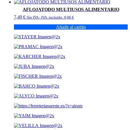
página
de
AFLOJATODO MULTIUSOS ALIMENTARIO
producto
7,49
€
Sin IVA - IVA. incluido:
9,06
€
Añadir al carrito