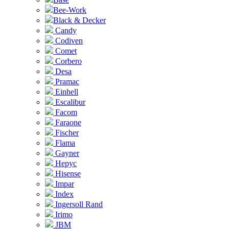
Bee-Work
Black & Decker
Candy
Codiven
Comet
Corbero
Desa
Pramac
Einhell
Escalibur
Facom
Faraone
Fischer
Flama
Gayner
Hepyc
Hisense
Impar
Index
Ingersoll Rand
Irimo
JBM