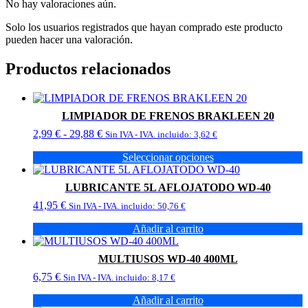
No hay valoraciones aún.
Solo los usuarios registrados que hayan comprado este producto
pueden hacer una valoración.
Productos relacionados
LIMPIADOR DE FRENOS BRAKLEEN 20
Rango
2,99
€
-
29,88
€
Sin IVA - IVA. incluido:
3,62
€
de
Seleccionar opciones
precios:
Este
desde
producto
2,99 €
LUBRICANTE 5L AFLOJATODO WD-40
tiene
hasta
41,95
€
múltiples
Sin IVA - IVA. incluido:
50,76
€
29,88 €
variantes.
Añadir al carrito
Las
opciones
se
MULTIUSOS WD-40 400ML
pueden
6,75
€
Sin IVA - IVA. incluido:
8,17
€
elegir
en
Añadir al carrito
la