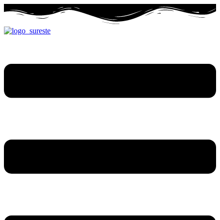
Ir
al
contenido