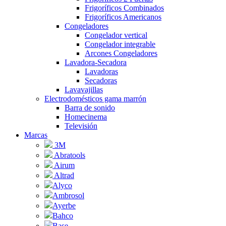
Frigoríficos Combinados
Frigoríficos Americanos
Congeladores
Congelador vertical
Congelador integrable
Arcones Congeladores
Lavadora-Secadora
Lavadoras
Secadoras
Lavavajillas
Electrodomésticos gama marrón
Barra de sonido
Homecinema
Televisión
Marcas
3M
Abratools
Airum
Altrad
Alyco
Ambrosol
Ayerbe
Bahco
Base