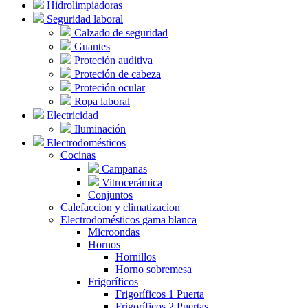
Hidrolimpiadoras
Seguridad laboral
Calzado de seguridad
Guantes
Proteción auditiva
Proteción de cabeza
Proteción ocular
Ropa laboral
Electricidad
Iluminación
Electrodomésticos
Cocinas
Campanas
Vitrocerámica
Conjuntos
Calefaccion y climatizacion
Electrodomésticos gama blanca
Microondas
Hornos
Hornillos
Horno sobremesa
Frigoríficos
Frigoríficos 1 Puerta
Frigoríficos 2 Puertas