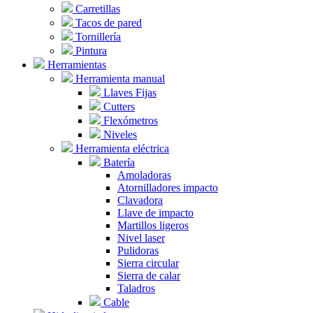
Carretillas
Tacos de pared
Tornillería
Pintura
Herramientas
Herramienta manual
Llaves Fijas
Cutters
Flexómetros
Niveles
Herramienta eléctrica
Batería
Amoladoras
Atornilladores impacto
Clavadora
Llave de impacto
Martillos ligeros
Nivel laser
Pulidoras
Sierra circular
Sierra de calar
Taladros
Cable