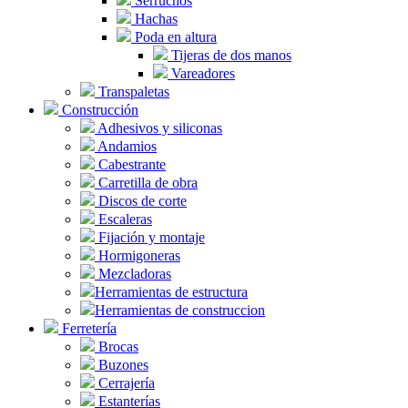
Serruchos
Hachas
Poda en altura
Tijeras de dos manos
Vareadores
Transpaletas
Construcción
Adhesivos y siliconas
Andamios
Cabestrante
Carretilla de obra
Discos de corte
Escaleras
Fijación y montaje
Hormigoneras
Mezcladoras
Herramientas de estructura
Herramientas de construccion
Ferretería
Brocas
Buzones
Cerrajería
Estanterías