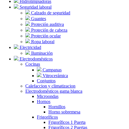
Hidrolimpiadoras
Seguridad laboral
Calzado de seguridad
Guantes
Proteción auditiva
Proteción de cabeza
Proteción ocular
Ropa laboral
Electricidad
Iluminación
Electrodomésticos
Cocinas
Campanas
Vitrocerámica
Conjuntos
Calefaccion y climatizacion
Electrodomésticos gama blanca
Microondas
Hornos
Hornillos
Horno sobremesa
Frigoríficos
Frigoríficos 1 Puerta
Frigoríficos 2 Puertas