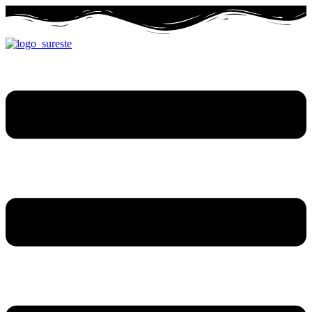
Ir
al
contenido