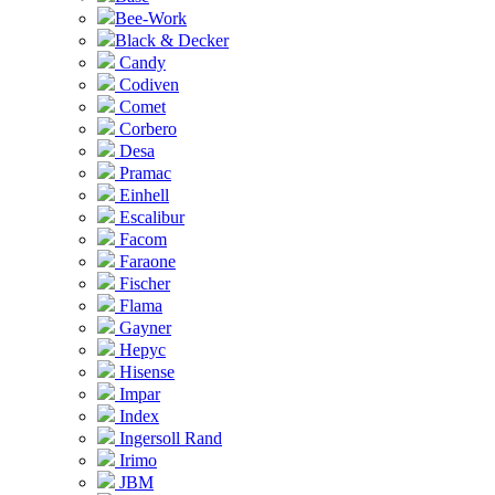
Bee-Work
Black & Decker
Candy
Codiven
Comet
Corbero
Desa
Pramac
Einhell
Escalibur
Facom
Faraone
Fischer
Flama
Gayner
Hepyc
Hisense
Impar
Index
Ingersoll Rand
Irimo
JBM