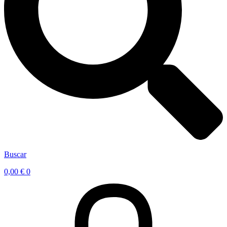
Buscar
0,00
€
0