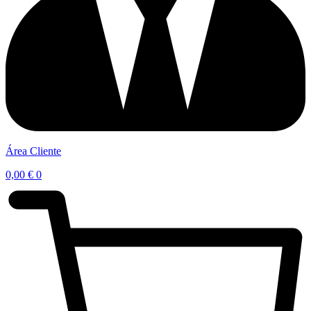
Área Cliente
0,00
€
0