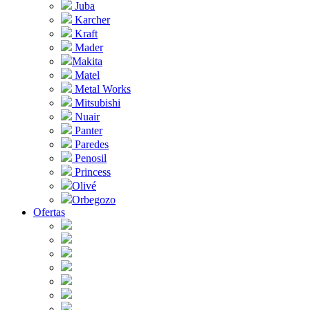
Juba
Karcher
Kraft
Mader
Makita
Matel
Metal Works
Mitsubishi
Nuair
Panter
Paredes
Penosil
Princess
Olivé
Orbegozo
Ofertas