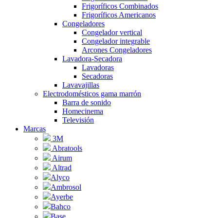
Frigoríficos Combinados
Frigoríficos Americanos
Congeladores
Congelador vertical
Congelador integrable
Arcones Congeladores
Lavadora-Secadora
Lavadoras
Secadoras
Lavavajillas
Electrodomésticos gama marrón
Barra de sonido
Homecinema
Televisión
Marcas
3M
Abratools
Airum
Altrad
Alyco
Ambrosol
Ayerbe
Bahco
Base