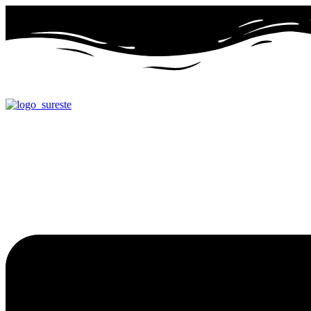
Ir
al
contenido