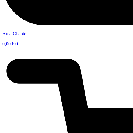
Área Cliente
0,00
€
0